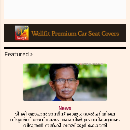
Featured
News
ടി ജി മോഹൻദാസിന് ജാമ്യം; ഡൽഹിയിലെ
വിദ്യാർഥി അധിക്ഷേപ കേസിൽ ഉപാധികളോടെ
വിടുതൽ നൽകി വഞ്ചിയൂർ കോടതി