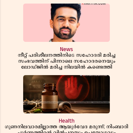
News
നീറ്റ് പരിശീലനത്തിനിടെ സഹോദരി മരിച്ച
സംഭവത്തിന് പിന്നാലെ സഹോദരനെയും
ലോഡ്ജിൽ മരിച്ച നിലയിൽ കണ്ടെത്തി
Health
ഗുണനിലവാരമില്ലാത്ത ആയുർവേദ മരുന്ന്; നിംബാദി
ചൂർണത്തിൻ്റെ വിൽപ്പനയും ഉപയോഗവും