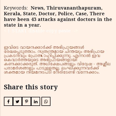
Keywords:
News, Thiruvananthapuram,
Kerala, State, Doctor, Police, Case, There
have been 43 attacks against doctors in the
state in a year.
< !- START disable copy paste -->
ഇവിടെ വായനക്കാർക്ക് അഭിപ്രായങ്ങൾ
രേഖപ്പെടുത്താം. സ്വതന്ത്രമായ ചിന്തയും അഭിപ്രായ
പ്രകടനവും പ്രോത്സാഹിപ്പിക്കുന്നു. എന്നാൽ ഇവ
കെവാർത്തയുടെ അഭിപ്രായങ്ങളായി
കണക്കാക്കരുത്. അധിക്ഷേപങ്ങളും വിദ്വേഷ - അശ്ലീല
പരാമർശങ്ങളും പാടുള്ളതല്ല. ലംഘിക്കുന്നവർക്ക്
ശക്തമായ നിയമനടപടി നേരിടേണ്ടി വന്നേക്കാം.
Share this story