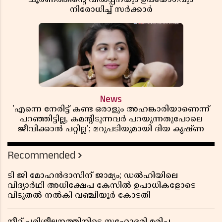
നിരോധിച്ച് സർക്കാർ
News
'എന്നെ നേരിട്ട് കണ്ട ഒരാളും അഹങ്കാരിയാണെന്ന്
പറഞ്ഞിട്ടില്ല, കമൻ്റിടുന്നവർ പറയുന്നതുപോലെ
ജീവിക്കാൻ പറ്റില്ല'; മറുപടിയുമായി ദിയ കൃഷ്ണ
Recommended
ടി ജി മോഹൻദാസിന് ജാമ്യം; ഡൽഹിയിലെ
വിദ്യാർഥി അധിക്ഷേപ കേസിൽ ഉപാധികളോടെ
വിടുതൽ നൽകി വഞ്ചിയൂർ കോടതി
നീറ്റ് പരിശീലനത്തിനിടെ സഹോദരി മരിച്ച