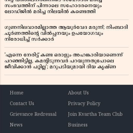
സംഭവത്തിന് പിന്നാലെ സഹോദരനെയും
ലോഡ്ജിൽ മരിച്ച നിലയിൽ കണ്ടെത്തി
ഗുണനിലവാരമില്ലാത്ത ആയുർവേദ മരുന്ന്; നിംബാദി
ചൂർണത്തിൻ്റെ വിൽപ്പനയും ഉപയോഗവും
നിരോധിച്ച് സർക്കാർ
'എന്നെ നേരിട്ട് കണ്ട ഒരാളും അഹങ്കാരിയാണെന്ന്
പറഞ്ഞിട്ടില്ല, കമൻ്റിടുന്നവർ പറയുന്നതുപോലെ
ജീവിക്കാൻ പറ്റില്ല'; മറുപടിയുമായി ദിയ കൃഷ്ണ
Home
About Us
Contact Us
Privacy Policy
Grievance Redressal
Join Kvartha Team Club
News
Business