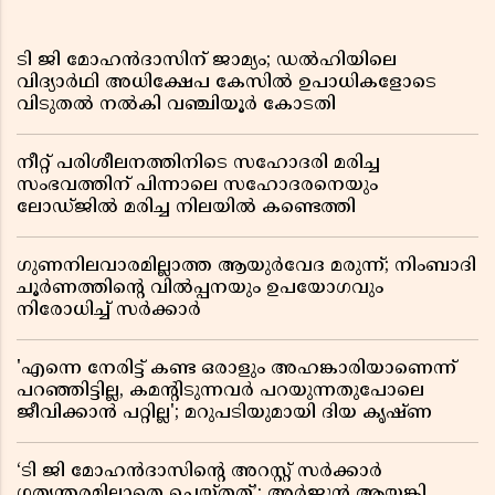
ടി ജി മോഹൻദാസിന് ജാമ്യം; ഡൽഹിയിലെ
വിദ്യാർഥി അധിക്ഷേപ കേസിൽ ഉപാധികളോടെ
വിടുതൽ നൽകി വഞ്ചിയൂർ കോടതി
നീറ്റ് പരിശീലനത്തിനിടെ സഹോദരി മരിച്ച
സംഭവത്തിന് പിന്നാലെ സഹോദരനെയും
ലോഡ്ജിൽ മരിച്ച നിലയിൽ കണ്ടെത്തി
ഗുണനിലവാരമില്ലാത്ത ആയുർവേദ മരുന്ന്; നിംബാദി
ചൂർണത്തിൻ്റെ വിൽപ്പനയും ഉപയോഗവും
നിരോധിച്ച് സർക്കാർ
'എന്നെ നേരിട്ട് കണ്ട ഒരാളും അഹങ്കാരിയാണെന്ന്
പറഞ്ഞിട്ടില്ല, കമൻ്റിടുന്നവർ പറയുന്നതുപോലെ
ജീവിക്കാൻ പറ്റില്ല'; മറുപടിയുമായി ദിയ കൃഷ്ണ
‘ടി ജി മോഹൻദാസിൻ്റെ അറസ്റ്റ് സർക്കാർ
ഗത്യന്തരമില്ലാതെ ചെയ്തത്’; അർജുൻ ആയങ്കി