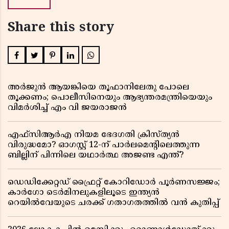
Share this story
അർജുൻ ആയങ്കിയെ തൂഫാനിലേതു പോലെ
തൂക്കണം; പൊലീസിനെയും ആഭ്യന്തരമന്ത്രിയെയും
വിമർശിച്ച് എം വി ജയരാജൻ
എഫ്സിആർഎ നിയമ ഭേദഗതി ക്രിസ്ത്യൻ
വിരുദ്ധമോ? ഓഗസ്റ്റ് 12-ന് പാർലമെന്റിലെത്തുന്ന
ബില്ലിന് പിന്നിലെ യഥാർത്ഥ അജണ്ട എന്ത്?
ഡെഡിക്കേറ്റഡ് ഫ്രൈറ്റ് കോറിഡോർ പൂർണസജ്ജം;
കാർഗോ ടെർമിനലുകളിലൂടെ ഇന്ത്യൻ
റെയിൽവേയുടെ ചരക്ക് ഗതാഗതത്തിൽ വൻ കുതിപ്പ്