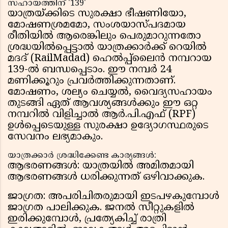
സഹായത്തിന് '139'
യാത്രയ്ക്കിടെ സുരക്ഷാ ഭീഷണിയോ,
മോഷണശ്രമമോ, സംശയാസ്പദമായ
രീതിയിൽ ആരെങ്കിലും പെരുമാറുന്നതോ
ശ്രദ്ധയിൽപ്പെട്ടാൽ യാത്രക്കാർക്ക് റെയിൽ
മദദ് (RailMadad) ഹെൽപ്പ്‌ലൈൻ നമ്പറായ
139-ൽ ബന്ധപ്പെടാം. ഈ നമ്പർ 24
മണിക്കൂറും പ്രവർത്തിക്കുന്നതാണ്.
മോഷണം, ശല്യം ചെയ്യൽ, വൈദ്യസഹായം
തുടങ്ങി ഏത് ആവശ്യങ്ങൾക്കും ഈ ഒറ്റ
നമ്പറിൽ വിളിച്ചാൽ ആർ.പി.എഫ് (RPF)
ഉൾപ്പെടെയുള്ള സുരക്ഷാ ഉദ്യോഗസ്ഥരുടെ
സേവനം ലഭ്യമാകും.
യാത്രക്കാർ ശ്രദ്ധിക്കേണ്ട കാര്യങ്ങൾ:
ആഭരണങ്ങൾ: യാത്രയിൽ അമിതമായി
ആഭരണങ്ങൾ ധരിക്കുന്നത് ഒഴിവാക്കുക.
ജാഗ്രത: അപരിചിതരുമായി ഇടപഴകുമ്പോൾ
ജാഗ്രത പാലിക്കുക. ജനൽ സീറ്റുകളിൽ
ഇരിക്കുമ്പോൾ, പ്രത്യേകിച്ച് രാത്രി