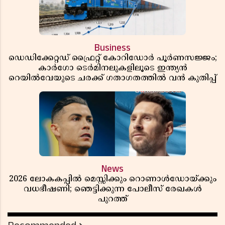
Business
ഡെഡിക്കേറ്റഡ് ഫ്രൈറ്റ് കോറിഡോർ പൂർണസജ്ജം;
കാർഗോ ടെർമിനലുകളിലൂടെ ഇന്ത്യൻ
റെയിൽവേയുടെ ചരക്ക് ഗതാഗതത്തിൽ വൻ കുതിപ്പ്
News
2026 ലോകകപ്പിൽ മെസ്സിക്കും റൊണാൾഡോയ്ക്കും
വധഭീഷണി; ഞെട്ടിക്കുന്ന പോലീസ് രേഖകൾ
പുറത്ത്