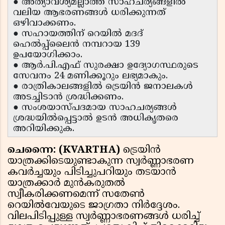
● അത്യാവശ്യമല്ലാത്ത സാഹചര്യങ്ങളിൽ
വലിയ ആഭരണങ്ങൾ ധരിക്കുന്നത്
ഒഴിവാക്കണം.
● സഹായത്തിന് റെയിൽ മദദ്
ഹെൽപ്പ്‌ലൈൻ നമ്പറായ 139
ഉപയോഗിക്കാം.
● ആർ.പി.എഫ് സുരക്ഷാ ഉദ്യോഗസ്ഥരുടെ
സേവനം 24 മണിക്കൂറും ലഭ്യമാകും.
● രാത്രികാലങ്ങളിൽ ട്രെയിൻ ജനാലകൾ
അടച്ചിടാൻ ശ്രദ്ധിക്കണം.
● സംശയാസ്പദമായ സാഹചര്യങ്ങൾ
ശ്രദ്ധയിൽപ്പെട്ടാൽ ഉടൻ അധികൃതരെ
അറിയിക്കുക.
ചെന്നൈ: (KVARTHA)
ട്രെയിൻ
യാത്രക്കിടെയുണ്ടാകുന്ന സ്വർണ്ണാഭരണ
കവർച്ചയും പിടിച്ചുപറിയും തടയാൻ
യാത്രക്കാർ മുൻകരുതൽ
സ്വീകരിക്കണമെന്ന് സതേൺ
റെയിൽവേയുടെ ജാഗ്രതാ നിർദ്ദേശം.
വിലപിടിപ്പുള്ള സ്വർണ്ണാഭരണങ്ങൾ ധരിച്ച്