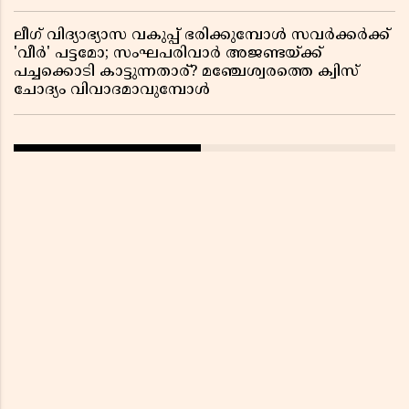
ലീഗ് വിദ്യാഭ്യാസ വകുപ്പ് ഭരിക്കുമ്പോൾ സവർക്കർക്ക്
'വീർ' പട്ടമോ; സംഘപരിവാർ അജണ്ടയ്ക്ക്
പച്ചക്കൊടി കാട്ടുന്നതാര്? മഞ്ചേശ്വരത്തെ ക്വിസ്
ചോദ്യം വിവാദമാവുമ്പോൾ