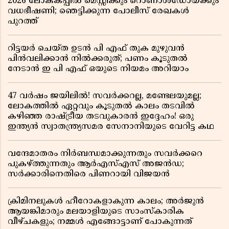
2026 ലോകകപ്പിൽ മെസ്സിക്കും റൊണാൾഡോയ്ക്കും
വധഭീഷണി; ഞെട്ടിക്കുന്ന പോലീസ് രേഖകൾ
പുറത്ത്
റിട്ടയർ ചെയ്ത ഉടൻ പി എഫ് തുക മുഴുവൻ
പിൻവലിക്കാൻ നിൽക്കരുത്; പണം കൂടുതൽ
നേടാൻ ഇ പി എഫ് ഒയുടെ നിയമം അറിയാം
47 വർഷം ജയിലിൽ! സവർക്കറല്ല, മണ്ടേലയുമല്ല;
ലോകത്തിൽ ഏറ്റവും കൂടുതൽ കാലം തടവിൽ
കഴിഞ്ഞ രാഷ്ട്രീയ തടവുകാരൻ ഇദ്ദേഹം! ഒരു
ഇന്ത്യൻ സ്വാതന്ത്ര്യസമര സേനാനിയുടെ വേറിട്ട കഥ
വന്ദേമാതരം നിർബന്ധമാക്കുന്നതും സവർക്കറെ
പുകഴ്ത്തുന്നതും ആർഎസ്എസ് അജൻഡ;
സർക്കാരിനെതിരെ പിണറായി വിജയൻ
ക്രിമിനലുകൾ ഹീറോകളാകുന്ന കാലം; അർജുൻ
ആയങ്കിമാരും മലയാളിയുടെ സാംസ്കാരിക
വീഴ്ചകളും; നമ്മൾ എങ്ങോട്ടാണ് പോകുന്നത്