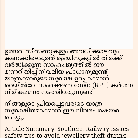
ഉത്സവ സീസണുകളും അവധിക്കാലവും
കണക്കിലെടുത്ത് ട്രെയിനുകളിൽ തിരക്ക്
വർദ്ധിക്കുന്ന സാഹചര്യത്തിൽ ഈ
മുന്നറിയിപ്പിന് വലിയ പ്രാധാന്യമുണ്ട്.
യാത്രക്കാരുടെ സുരക്ഷ ഉറപ്പാക്കാൻ
റെയിൽവേ സംരക്ഷണ സേന (RPF) കർശന
നിരീക്ഷണം നടത്തിവരുന്നുണ്ട്.
നിങ്ങളുടെ പ്രിയപ്പെട്ടവരുടെ യാത്ര
സുരക്ഷിതമാക്കാൻ ഈ വിവരം ഷെയർ
ചെയ്യൂ.
Article Summary: Southern Railway issues
safety tips to avoid jewellery theft during