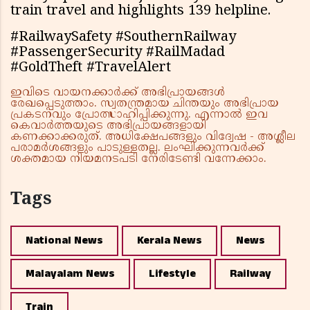
train travel and highlights 139 helpline.
#RailwaySafety #SouthernRailway
#PassengerSecurity #RailMadad
#GoldTheft #TravelAlert
ഇവിടെ വായനക്കാർക്ക് അഭിപ്രായങ്ങൾ
രേഖപ്പെടുത്താം. സ്വതന്ത്രമായ ചിന്തയും അഭിപ്രായ
പ്രകടനവും പ്രോത്സാഹിപ്പിക്കുന്നു. എന്നാൽ ഇവ
കെവാർത്തയുടെ അഭിപ്രായങ്ങളായി
കണക്കാക്കരുത്. അധിക്ഷേപങ്ങളും വിദ്വേഷ - അശ്ലീല
പരാമർശങ്ങളും പാടുള്ളതല്ല. ലംഘിക്കുന്നവർക്ക്
ശക്തമായ നിയമനടപടി നേരിടേണ്ടി വന്നേക്കാം.
Tags
National News
Kerala News
News
Malayalam News
Lifestyle
Railway
Train