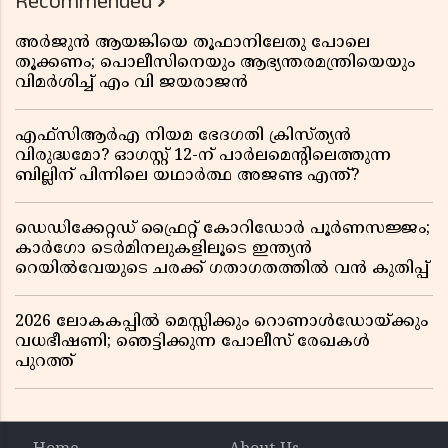
Recommended
അർജുൻ ആയങ്കിയെ തൂഫാനിലേതു പോലെ
തൂക്കണം; പൊലീസിനെയും ആഭ്യന്തരമന്ത്രിയെയും
വിമർശിച്ച് എം വി ജയരാജൻ
എഫ്സിആർഎ നിയമ ഭേദഗതി ക്രിസ്ത്യൻ
വിരുദ്ധമോ? ഓഗസ്റ്റ് 12-ന് പാർലമെന്റിലെത്തുന്ന
ബില്ലിന് പിന്നിലെ യഥാർത്ഥ അജണ്ട എന്ത്?
ഡെഡിക്കേറ്റഡ് ഫ്രൈറ്റ് കോറിഡോർ പൂർണസജ്ജം;
കാർഗോ ടെർമിനലുകളിലൂടെ ഇന്ത്യൻ
റെയിൽവേയുടെ ചരക്ക് ഗതാഗതത്തിൽ വൻ കുതിപ്പ്
2026 ലോകകപ്പിൽ മെസ്സിക്കും റൊണാൾഡോയ്ക്കും
വധഭീഷണി; ഞെട്ടിക്കുന്ന പോലീസ് രേഖകൾ
പുറത്ത്