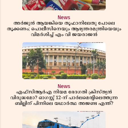
News
അർജുൻ ആയങ്കിയെ തൂഫാനിലേതു പോലെ
തൂക്കണം; പൊലീസിനെയും ആഭ്യന്തരമന്ത്രിയെയും
വിമർശിച്ച് എം വി ജയരാജൻ
News
എഫ്സിആർഎ നിയമ ഭേദഗതി ക്രിസ്ത്യൻ
വിരുദ്ധമോ? ഓഗസ്റ്റ് 12-ന് പാർലമെന്റിലെത്തുന്ന
ബില്ലിന് പിന്നിലെ യഥാർത്ഥ അജണ്ട എന്ത്?