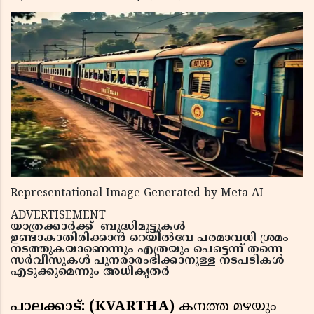
Representational Image Generated by Meta AI
ADVERTISEMENT
യാത്രക്കാര്‍ക്ക് ബുദ്ധിമുട്ടുകള്‍
ഉണ്ടാകാതിരിക്കാന്‍ റെയില്‍വേ പരമാവധി ശ്രമം
നടത്തുകയാണെന്നും എത്രയും പെട്ടെന്ന് തന്നെ
സര്‍വീസുകള്‍ പുനരാരംഭിക്കാനുള്ള നടപടികള്‍
എടുക്കുമെന്നും അധികൃതര്‍
പാലക്കാട്: (KVARTHA)
കനത്ത മഴയും