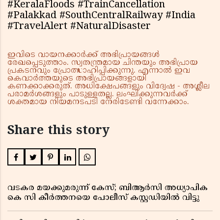
#KeralaFloods #TrainCancellation
#Palakkad #SouthCentralRailway #India
#TravelAlert #NaturalDisaster
ഇവിടെ വായനക്കാർക്ക് അഭിപ്രായങ്ങൾ
രേഖപ്പെടുത്താം. സ്വതന്ത്രമായ ചിന്തയും അഭിപ്രായ
പ്രകടനവും പ്രോത്സാഹിപ്പിക്കുന്നു. എന്നാൽ ഇവ
കെവാർത്തയുടെ അഭിപ്രായങ്ങളായി
കണക്കാക്കരുത്. അധിക്ഷേപങ്ങളും വിദ്വേഷ - അശ്ലീല
പരാമർശങ്ങളും പാടുള്ളതല്ല. ലംഘിക്കുന്നവർക്ക്
ശക്തമായ നിയമനടപടി നേരിടേണ്ടി വന്നേക്കാം.
Share this story
വടകര മയക്കുമരുന്ന് കേസ്; ബിആർസി അധ്യാപിക
കെ സി കീർത്തനയെ പോലീസ് കസ്റ്റഡിയിൽ വിട്ടു