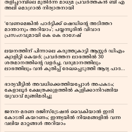
തളിപ്പറമ്പിലെ മുതിർന്ന മാധ്യമ പ്രവർത്തകൻ ബി എ
അലി മൊഗ്രാൽ നിര്യാതനായി
‘വേണമെങ്കിൽ പാർട്ടിക്ക് ഷെഡിൻ്റെ അടിത്തറ
മാന്താനും അറിയാം’; പയ്യന്നൂരിൽ വിവാദ
പ്രസംഗവുമായി കെ കെ രാഗേഷ്
ലയനത്തിന് പിന്നാലെ കരുത്തുകാട്ടി ആസ്റ്റർ ഡിഎം
ക്വാളിറ്റി കെയർ; പ്രവർത്തന ലാഭത്തിൽ 30
ശതമാനത്തിൻ്റെ വളർച്ച, വരുമാനത്തിലും
ലാഭത്തിലും വൻ കുതിപ്പ് രേഖപ്പെടുത്തി ആദ്യ പാദ
റിപ്പോർട്ട് പുറത്ത്
ഭാര്യവീട്ടിൽ അവധിക്കെത്തിയപ്പോൾ അപകടം;
കേളാലൂർ ക്ഷേത്രക്കുളത്തിൽ കുളിക്കാനിറങ്ങിയ
യുവാവ് മുങ്ങിമരിച്ചു
ജനന-മരണ രജിസ്ട്രേഷൻ വൈകിയാൽ ഇനി
കോടതി കയറണം; ഇന്ത്യയിൽ നിയമങ്ങളിൽ വന്ന
വലിയ മാറ്റങ്ങൾ അറിയാം