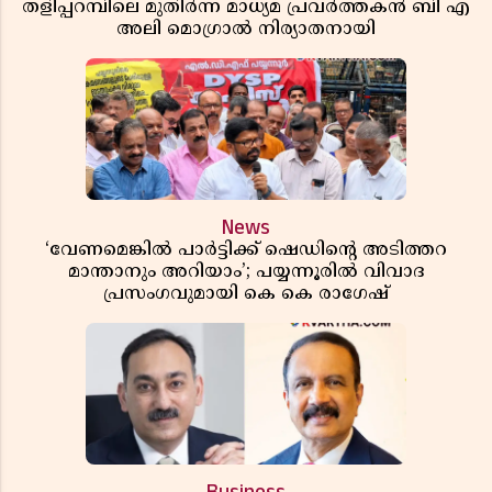
തളിപ്പറമ്പിലെ മുതിർന്ന മാധ്യമ പ്രവർത്തകൻ ബി എ
അലി മൊഗ്രാൽ നിര്യാതനായി
News
‘വേണമെങ്കിൽ പാർട്ടിക്ക് ഷെഡിൻ്റെ അടിത്തറ
മാന്താനും അറിയാം’; പയ്യന്നൂരിൽ വിവാദ
പ്രസംഗവുമായി കെ കെ രാഗേഷ്