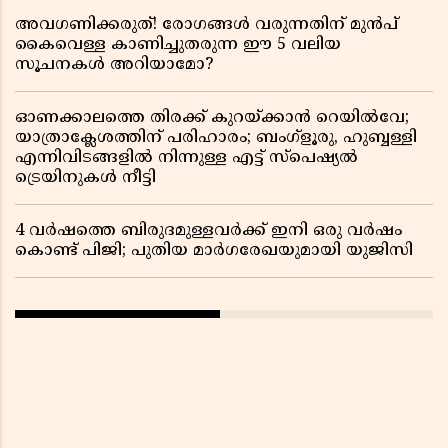
അവഗണിക്കരുത്! രോഗങ്ങൾ വരുന്നതിന് മുൻപ്
കൈവെള്ള കാണിച്ചുതരുന്ന ഈ 5 വലിയ
സൂചനകൾ അറിയാമോ?
ഓണക്കാലത്തെ തിരക്ക് കുറയ്ക്കാൻ റെയിൽവേ;
യാത്രാക്ലേശത്തിന് പരിഹാരം; ബംഗ്ളൂരു, ഹുബ്ബള്ളി
എന്നിവിടങ്ങളിൽ നിന്നുള്ള എട്ട് സ്പെഷ്യൽ
ട്രെയിനുകൾ നീട്ടി
4 വർഷത്തെ ബിരുദമുള്ളവർക്ക് ഇനി ഒരു വർഷം
കൊണ്ട് പിജി; പുതിയ മാർഗരേഖയുമായി യുജിസി