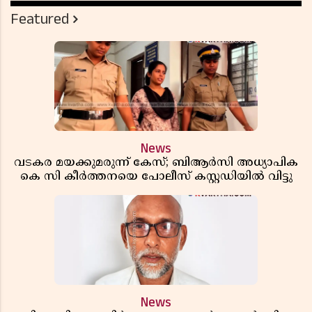
Featured
News
വടകര മയക്കുമരുന്ന് കേസ്; ബിആർസി അധ്യാപിക
കെ സി കീർത്തനയെ പോലീസ് കസ്റ്റഡിയിൽ വിട്ടു
News