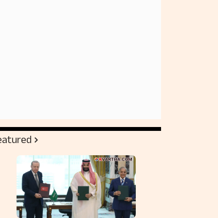
eatured