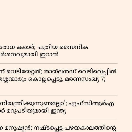
രതിരോധ കരാർ; പുതിയ സൈനിക
വിമർശനവുമായി ഇറാൻ
ണ് വെടിയേറ്റത്; തായ്‌ലൻഡ് വെടിവെപ്പിൽ
്ശന്മാരും കൊല്ലപ്പെട്ടു, മരണസംഖ്യ 7;
ിയന്ത്രിക്കുന്നുണ്ടല്ലോ’; എഫ്സിആർഎ
 മറുപടിയുമായി ഇന്ത്യ
ുന്ന മനുഷ്യൻ; നഷ്ടപ്പെട്ട പഴയകാലത്തിൻ്റെ