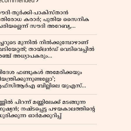
ecommended
ൗദി-തുർക്കി-പാകിസ്താൻ
്രതിരോധ കരാർ; പുതിയ സൈനിക
േരിയല്ലെന്ന് സൗദി അറേബ്യ,
ിമർശനവുമായി ഇറാൻ
ീച്ചറുടെ മുന്നിൽ നിൽക്കുമ്പോഴാണ്
െടിയേറ്റത്; തായ്‌ലൻഡ് വെടിവെപ്പിൽ
ഞ്ച് അധ്യാപകരും
ത്തശ്ശീമുത്തശ്ശന്മാരും കൊല്ലപ്പെട്ടു,
രണസംഖ്യ 7; ഞെട്ടിക്കുന്ന
വിദേശ ഫണ്ടുകൾ അമേരിക്കയും
െളിപ്പെടുത്തലുകൾ
യന്ത്രിക്കുന്നുണ്ടല്ലോ’;
ഫ്സിആർഎ ബില്ലിലെ യുഎസ്
ിമർശനങ്ങൾക്ക് മറുപടിയുമായി ഇന്ത്യ
്ണിൽ പിറന്ന് മണ്ണിലേക്ക് മടങ്ങുന്ന
നുഷ്യൻ; നഷ്ടപ്പെട്ട പഴയകാലത്തിൻ്റെ
ുരിക്കുന്ന ഓർമക്കുറിപ്പ്