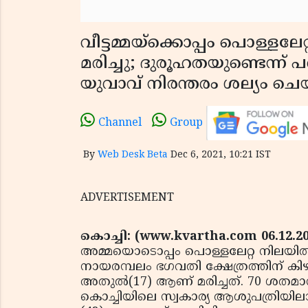
വീട്ടമ്മയ്‌ക്കൊപ്പം പൊള്ളല
മരിച്ചു; ദുരൂഹതയുണ്ടെന്ന് 
യുവാവ് നിരന്തരം ശല്യം ചെയ
Channel
Group
By
Web Desk Beta
Dec 6, 2021, 10:21 IST
ADVERTISEMENT
കൊച്ചി: (www.kvartha.com 06.12.2
അമ്മയൊടൊപ്പം പൊള്ളലേറ്റ നിലയില്‍
നായരമ്പലം ഭഗവതി ക്ഷേത്രത്തിന് കിഴ
അതുല്‍(17) ആണ് മരിച്ചത്. 70 ശതമാനം
കൊച്ചിയിലെ സ്വകാര്യ ആശുപത്രിയിലായ