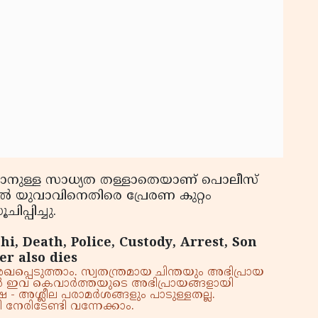
ുള്ള സാധ്യത തള്ളാതെയാണ് പൊലീസ്
ില്‍ യുവാവിനെതിരെ പ്രേരണ കുറ്റം
ിപ്പിച്ചു.
hi, Death, Police, Custody, Arrest, Son
r also dies
്പെടുത്താം. സ്വതന്ത്രമായ ചിന്തയും അഭിപ്രായ
്നാൽ ഇവ കെവാർത്തയുടെ അഭിപ്രായങ്ങളായി
 - അശ്ലീല പരാമർശങ്ങളും പാടുള്ളതല്ല.
നേരിടേണ്ടി വന്നേക്കാം.