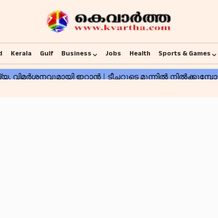
d
Kerala
Gulf
Business
Jobs
Health
Sports & Games