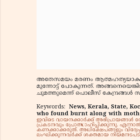
അതേസമയം മരണം ആത്മഹത്യയാകാന
മുന്നോട്ട് പോകുന്നത്. അങ്ങനെയെങ്ക
ചുമത്തുമെന്ന് പൊലീസ് കേന്ദ്രങ്ങള്‍ സൂച
Keywords:
News, Kerala, State, Koc
who found burnt along with mothe
ഇവിടെ വായനക്കാർക്ക് അഭിപ്രായങ്ങൾ രേഖപ
പ്രകടനവും പ്രോത്സാഹിപ്പിക്കുന്നു. എന
കണക്കാക്കരുത്. അധിക്ഷേപങ്ങളും വിദ്വേഷ
ലംഘിക്കുന്നവർക്ക് ശക്തമായ നിയമനടപടി 