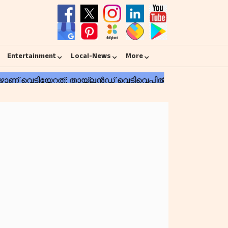
Entertainment
Local-News
More