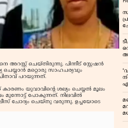
R
സ
പ
ച
വ
ട
വ
അ
മു
അറസ്റ്റ് ചെയ്തിരുന്നു. പിന്നീട് സ്റ്റേഷന്‍
മ
ത്യ ചെയ്യാന്‍ മറ്റൊരു സാഹചര്യവും
‘
വ
 പിതാവ് പറയുന്നത്.
നി
എ
കാരണം യുവാവിന്റെ ശല്യം ചെയ്യല്‍ മൂലം
വ
മുന്നോട്ട് പോകുന്നത്. നിലവില്‍
മണ
സ് ചോദ്യം ചെയ്തു വരുന്നു. ഉച്ചയോടെ
മ
മധ