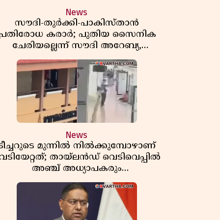
News
സൗദി-തുർക്കി-പാകിസ്താൻ
പ്രതിരോധ കരാർ; പുതിയ സൈനിക
ചേരിയല്ലെന്ന് സൗദി അറേബ്യ,
വിമർശനവുമായി ഇറാൻ
News
ടീച്ചറുടെ മുന്നിൽ നിൽക്കുമ്പോഴാണ്
െടിയേറ്റത്; തായ്‌ലൻഡ് വെടിവെപ്പിൽ
അഞ്ച് അധ്യാപകരും
മുത്തശ്ശീമുത്തശ്ശന്മാരും കൊല്ലപ്പെട്ടു,
മരണസംഖ്യ 7; ഞെട്ടിക്കുന്ന
വെളിപ്പെടുത്തലുകൾ