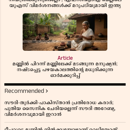
യുഎസ് വിമർശനങ്ങൾക്ക് മറുപടിയുമായി ഇന്ത്യ
Article
മണ്ണിൽ പിറന്ന് മണ്ണിലേക്ക് മടങ്ങുന്ന മനുഷ്യൻ;
നഷ്ടപ്പെട്ട പഴയകാലത്തിൻ്റെ മധുരിക്കുന്ന
ഓർമക്കുറിപ്പ്
Recommended
സൗദി-തുർക്കി-പാകിസ്താൻ പ്രതിരോധ കരാർ;
പുതിയ സൈനിക ചേരിയല്ലെന്ന് സൗദി അറേബ്യ,
വിമർശനവുമായി ഇറാൻ
ടീച്ചറുടെ മുന്നിൽ നിൽക്കുമ്പോഴാണ് വെടിയേറ്റത്;