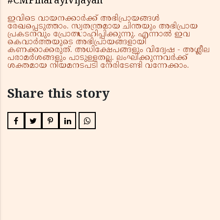
#CMPinarayiVijayan
ഇവിടെ വായനക്കാർക്ക് അഭിപ്രായങ്ങൾ
രേഖപ്പെടുത്താം. സ്വതന്ത്രമായ ചിന്തയും അഭിപ്രായ
പ്രകടനവും പ്രോത്സാഹിപ്പിക്കുന്നു. എന്നാൽ ഇവ
കെവാർത്തയുടെ അഭിപ്രായങ്ങളായി
കണക്കാക്കരുത്. അധിക്ഷേപങ്ങളും വിദ്വേഷ - അശ്ലീല
പരാമർശങ്ങളും പാടുള്ളതല്ല. ലംഘിക്കുന്നവർക്ക്
ശക്തമായ നിയമനടപടി നേരിടേണ്ടി വന്നേക്കാം.
Share this story