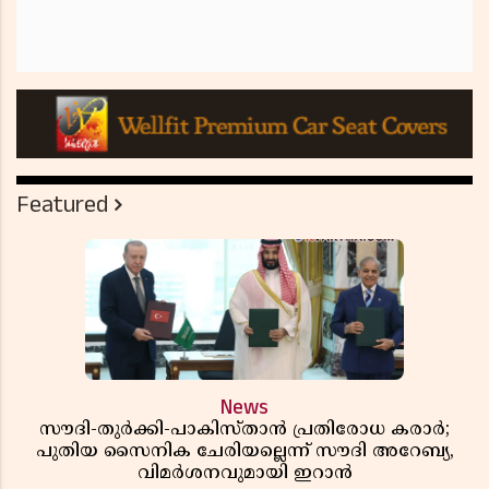
Featured
News
സൗദി-തുർക്കി-പാകിസ്താൻ പ്രതിരോധ കരാർ;
പുതിയ സൈനിക ചേരിയല്ലെന്ന് സൗദി അറേബ്യ,
വിമർശനവുമായി ഇറാൻ