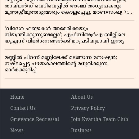
തായ്‌ലൻഡ് വെടിവെപ്പിൽ അഞ്ച് അധ്യാപകരും
മുത്തശ്ശീമുത്തശ്ശന്മാരും കൊല്ലപ്പെട്ടു, മരണസംഖ്യ 7;
ഞെട്ടിക്കുന്ന വെളിപ്പെടുത്തലുകൾ
‘വിദേശ ഫണ്ടുകൾ അമേരിക്കയും
നിയന്ത്രിക്കുന്നുണ്ടല്ലോ’; എഫ്സിആർഎ ബില്ലിലെ
യുഎസ് വിമർശനങ്ങൾക്ക് മറുപടിയുമായി ഇന്ത്യ
മണ്ണിൽ പിറന്ന് മണ്ണിലേക്ക് മടങ്ങുന്ന മനുഷ്യൻ;
നഷ്ടപ്പെട്ട പഴയകാലത്തിൻ്റെ മധുരിക്കുന്ന
ഓർമക്കുറിപ്പ്
Home
About Us
Contact Us
Privacy Policy
Grievance Redressal
Join Kvartha Team Club
News
Business