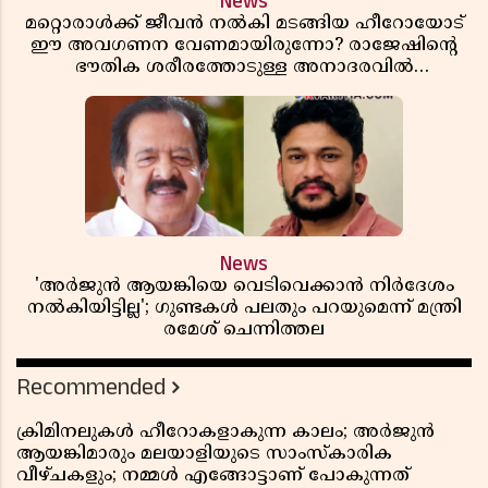
News
മറ്റൊരാൾക്ക് ജീവൻ നൽകി മടങ്ങിയ ഹീറോയോട്
ഈ അവഗണന വേണമായിരുന്നോ? രാജേഷിൻ്റെ
ഭൗതിക ശരീരത്തോടുള്ള അനാദരവിൽ
ആളിപ്പടരുന്ന ജനരോഷവും പാഠവും
News
'അർജുൻ ആയങ്കിയെ വെടിവെക്കാൻ നിർദേശം
നൽകിയിട്ടില്ല'; ഗുണ്ടകൾ പലതും പറയുമെന്ന് മന്ത്രി
രമേശ് ചെന്നിത്തല
Recommended
ക്രിമിനലുകൾ ഹീറോകളാകുന്ന കാലം; അർജുൻ
ആയങ്കിമാരും മലയാളിയുടെ സാംസ്കാരിക
വീഴ്ചകളും; നമ്മൾ എങ്ങോട്ടാണ് പോകുന്നത്