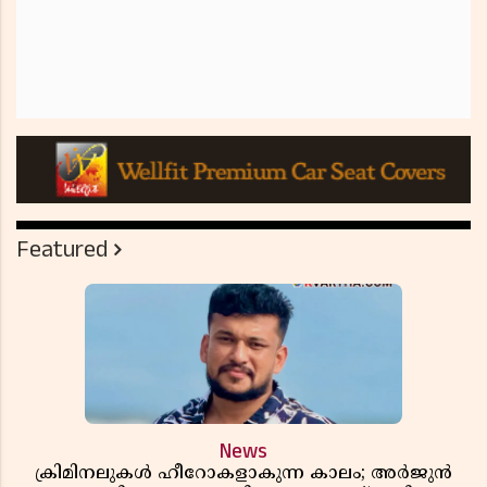
Featured
News
ക്രിമിനലുകൾ ഹീറോകളാകുന്ന കാലം; അർജുൻ