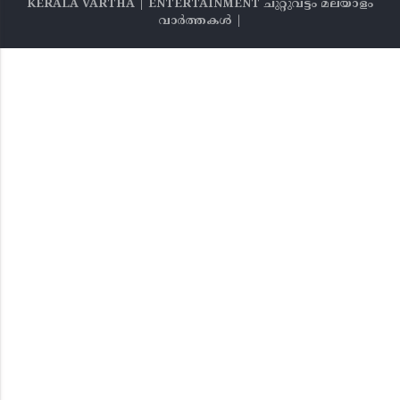
KERALA VARTHA | ENTERTAINMENT ചുറ്റുവട്ടം മലയാളം
വാര്‍ത്തകൾ |