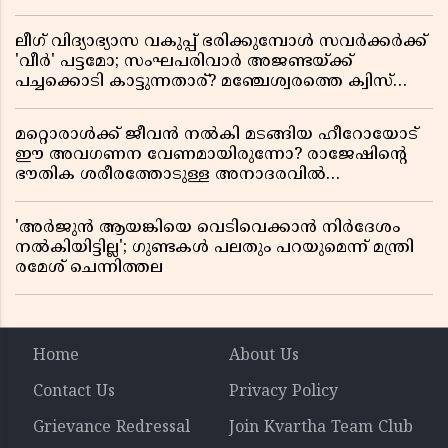
ലീഗ് വിദ്യാഭ്യാസ വകുപ്പ് ഭരിക്കുമ്പോൾ സവർക്കർക്ക്
'വീർ' പട്ടമോ; സംഘപരിവാർ അജണ്ടയ്ക്ക്
പച്ചക്കൊടി കാട്ടുന്നതാര്? മഞ്ചേശ്വരത്തെ ക്വിസ്
ചോദ്യം വിവാദമാവുമ്പോൾ
മറ്റൊരാൾക്ക് ജീവൻ നൽകി മടങ്ങിയ ഹീറോയോട്
ഈ അവഗണന വേണമായിരുന്നോ? രാജേഷിൻ്റെ
ഭൗതിക ശരീരത്തോടുള്ള അനാദരവിൽ
ആളിപ്പടരുന്ന ജനരോഷവും പാഠവും
'അർജുൻ ആയങ്കിയെ വെടിവെക്കാൻ നിർദേശം
നൽകിയിട്ടില്ല'; ഗുണ്ടകൾ പലതും പറയുമെന്ന് മന്ത്രി
രമേശ് ചെന്നിത്തല
Home
About Us
Contact Us
Privacy Policy
Grievance Redressal
Join Kvartha Team Club