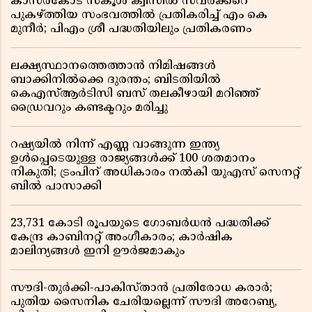
കാസർകോട് സ്കൂൾ ക്വിസിൽ സവർക്കറെ
പുകഴ്ത്തിയ സംഭവത്തിൽ പ്രതികരിച്ച് എം കെ
മുനീർ; പിഎം ശ്രീ പദ്ധതിയിലും പ്രതികരണം
ലക്ഷ്യസ്ഥാനത്തെത്താൻ നിമിഷങ്ങൾ
ബാക്കിനിൽക്കെ ദുരന്തം; ബിടതിയിൽ
കെഎസ്ആർടിസി ബസ് തലകീഴായി മറിഞ്ഞ്
ഡ്രൈവറും കണ്ടക്ടറും മരിച്ചു
റഷ്യയിൽ നിന്ന് എണ്ണ വാങ്ങുന്ന ഇന്ത്യ
ഉൾപ്പെടെയുള്ള രാജ്യങ്ങൾക്ക് 100 ശതമാനം
നികുതി; ട്രംപിന് അധികാരം നൽകി യുഎസ് സെനറ്റ്
ബിൽ പാസാക്കി
23,731 കോടി രൂപയുടെ ഗോബർധൻ പദ്ധതിക്ക്
കേന്ദ്ര കാബിനറ്റ് അംഗീകാരം; കാർഷിക
മാലിന്യങ്ങൾ ഇനി ഊർജമാകും
സൗദി-തുർക്കി-പാകിസ്താൻ പ്രതിരോധ കരാർ;
പുതിയ സൈനിക ചേരിയല്ലെന്ന് സൗദി അറേബ്യ,