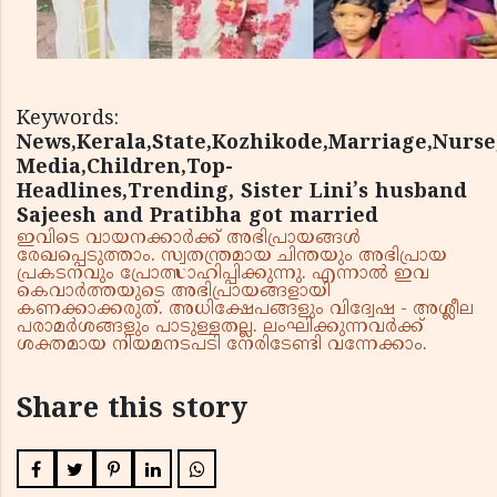
Keywords:
News,Kerala,State,Kozhikode,Marriage,Nurse,
Media,Children,Top-
Headlines,Trending, Sister Lini’s husband
Sajeesh and Pratibha got married
ഇവിടെ വായനക്കാർക്ക് അഭിപ്രായങ്ങൾ
രേഖപ്പെടുത്താം. സ്വതന്ത്രമായ ചിന്തയും അഭിപ്രായ
പ്രകടനവും പ്രോത്സാഹിപ്പിക്കുന്നു. എന്നാൽ ഇവ
കെവാർത്തയുടെ അഭിപ്രായങ്ങളായി
കണക്കാക്കരുത്. അധിക്ഷേപങ്ങളും വിദ്വേഷ - അശ്ലീല
പരാമർശങ്ങളും പാടുള്ളതല്ല. ലംഘിക്കുന്നവർക്ക്
ശക്തമായ നിയമനടപടി നേരിടേണ്ടി വന്നേക്കാം.
Share this story