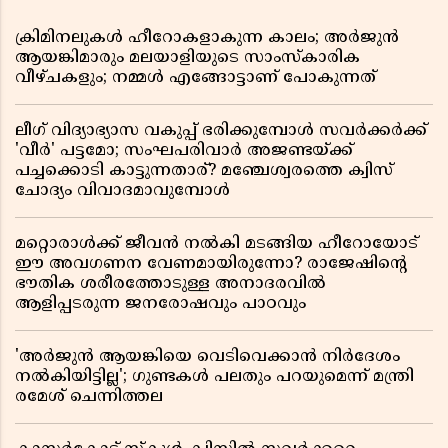
ക്രിമിനലുകൾ ഹീറോകളാകുന്ന കാലം; അർജുൻ
ആയങ്കിമാരും മലയാളിയുടെ സാംസ്കാരിക
വീഴ്ചകളും; നമ്മൾ എങ്ങോട്ടാണ് പോകുന്നത്
ലീഗ് വിദ്യാഭ്യാസ വകുപ്പ് ഭരിക്കുമ്പോൾ സവർക്കർക്ക്
'വീർ' പട്ടമോ; സംഘപരിവാർ അജണ്ടയ്ക്ക്
പച്ചക്കൊടി കാട്ടുന്നതാര്? മഞ്ചേശ്വരത്തെ ക്വിസ്
ചോദ്യം വിവാദമാവുമ്പോൾ
മറ്റൊരാൾക്ക് ജീവൻ നൽകി മടങ്ങിയ ഹീറോയോട്
ഈ അവഗണന വേണമായിരുന്നോ? രാജേഷിൻ്റെ
ഭൗതിക ശരീരത്തോടുള്ള അനാദരവിൽ
ആളിപ്പടരുന്ന ജനരോഷവും പാഠവും
'അർജുൻ ആയങ്കിയെ വെടിവെക്കാൻ നിർദേശം
നൽകിയിട്ടില്ല'; ഗുണ്ടകൾ പലതും പറയുമെന്ന് മന്ത്രി
രമേശ് ചെന്നിത്തല