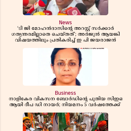
News
‘ടി ജി മോഹൻദാസിൻ്റെ അറസ്റ്റ് സർക്കാർ
ഗത്യന്തരമില്ലാതെ ചെയ്തത്’; അർജുൻ ആയങ്കി
വിഷയത്തിലും പ്രതികരിച്ച് ഇ പി ജയരാജൻ
Business
നാളികേര വികസന ബോർഡിൻ്റെ പുതിയ സിഇഒ
ആയി ദീപ ഡി നായർ; നിയമനം 5 വർഷത്തേക്ക് ​​​​​​​