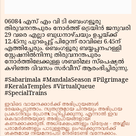
06084 എസ് എം വി ടി ബെംഗളൂരു
തിരുവനന്തപുരം നോര്‍ത്ത് ട്രെയിന്‍ ജനുവരി
29 വരെ എല്ലാ ബുധനാഴ്ചയും ഉച്ചയ്ക്ക്
12.45നു പുറപ്പെട്ട് പിറ്റേന്ന് രാവിലെ 6.45ന്
എത്തിച്ചേരും. ബെംഗളൂരു ബയ്യപ്പനഹള്ളി
സ്റ്റേഷനില്‍നിന്നു തിരുവനന്തപുരം
നോര്‍ത്തിലേക്കുള്ള ശബരിമല സ്‌പെഷ്യല്‍
കഴിഞ്ഞ ദിവസം സര്‍വീസ് ആരംഭിച്ചിരുന്നു.
#Sabarimala #MandalaSeason #Pilgrimage
#KeralaTemples #VirtualQueue
#SpecialTrains
ഇവിടെ വായനക്കാർക്ക് അഭിപ്രായങ്ങൾ
രേഖപ്പെടുത്താം. സ്വതന്ത്രമായ ചിന്തയും അഭിപ്രായ
പ്രകടനവും പ്രോത്സാഹിപ്പിക്കുന്നു. എന്നാൽ ഇവ
കെവാർത്തയുടെ അഭിപ്രായങ്ങളായി
കണക്കാക്കരുത്. അധിക്ഷേപങ്ങളും വിദ്വേഷ - അശ്ലീല
പരാമർശങ്ങളും പാടുള്ളതല്ല. ലംഘിക്കുന്നവർക്ക്
ശക്തമായ നിയമനടപടി നേരിടേണ്ടി വന്നേക്കാം.