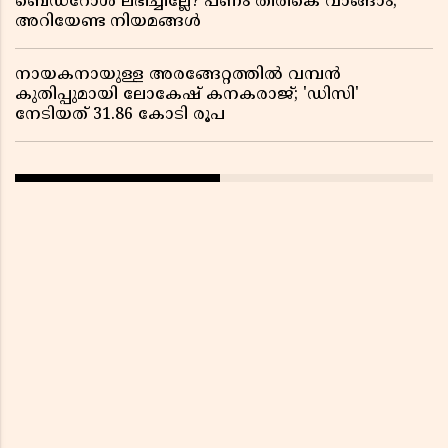
ബെഡ്റോൾ ലഭിച്ചില്ലേ? പണം തിരികെ വാങ്ങാം;
അറിയേണ്ട നിയമങ്ങൾ
നായകനായുള്ള അരങ്ങേറ്റത്തിൽ വമ്പൻ
കുതിപ്പുമായി ലോകേഷ് കനകരാജ്; 'ഡിസി'
നേടിയത് 31.86 കോടി രൂപ