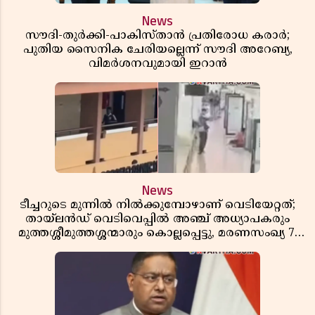
News
സൗദി-തുർക്കി-പാകിസ്താൻ പ്രതിരോധ കരാർ;
പുതിയ സൈനിക ചേരിയല്ലെന്ന് സൗദി അറേബ്യ,
വിമർശനവുമായി ഇറാൻ
News
ടീച്ചറുടെ മുന്നിൽ നിൽക്കുമ്പോഴാണ് വെടിയേറ്റത്;
തായ്‌ലൻഡ് വെടിവെപ്പിൽ അഞ്ച് അധ്യാപകരും
മുത്തശ്ശീമുത്തശ്ശന്മാരും കൊല്ലപ്പെട്ടു, മരണസംഖ്യ 7;
ഞെട്ടിക്കുന്ന വെളിപ്പെടുത്തലുകൾ