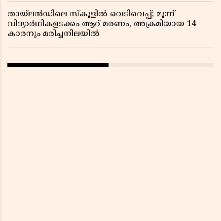
തായ്‌ലൻഡിലെ സ്‌കൂളിൽ വെടിവെപ്പ്; മൂന്ന്
വിദ്യാർഥികളടക്കം ആറ് മരണം, അക്രമിയായ 14
കാരനും മരിച്ചനിലയിൽ