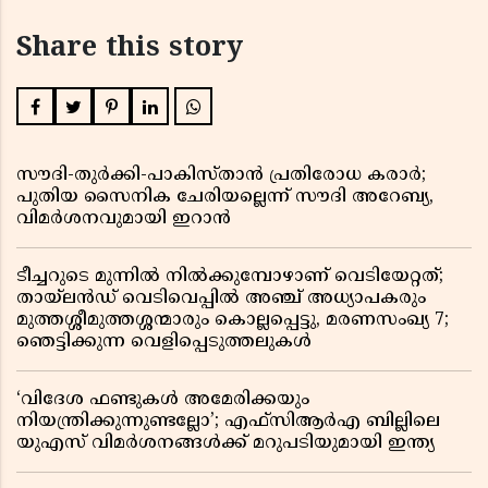
Share this story
സൗദി-തുർക്കി-പാകിസ്താൻ പ്രതിരോധ കരാർ;
പുതിയ സൈനിക ചേരിയല്ലെന്ന് സൗദി അറേബ്യ,
വിമർശനവുമായി ഇറാൻ
ടീച്ചറുടെ മുന്നിൽ നിൽക്കുമ്പോഴാണ് വെടിയേറ്റത്;
തായ്‌ലൻഡ് വെടിവെപ്പിൽ അഞ്ച് അധ്യാപകരും
മുത്തശ്ശീമുത്തശ്ശന്മാരും കൊല്ലപ്പെട്ടു, മരണസംഖ്യ 7;
ഞെട്ടിക്കുന്ന വെളിപ്പെടുത്തലുകൾ
‘വിദേശ ഫണ്ടുകൾ അമേരിക്കയും
നിയന്ത്രിക്കുന്നുണ്ടല്ലോ’; എഫ്സിആർഎ ബില്ലിലെ
യുഎസ് വിമർശനങ്ങൾക്ക് മറുപടിയുമായി ഇന്ത്യ