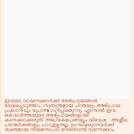
ഇവിടെ വായനക്കാർക്ക് അഭിപ്രായങ്ങൾ
രേഖപ്പെടുത്താം. സ്വതന്ത്രമായ ചിന്തയും അഭിപ്രായ
പ്രകടനവും പ്രോത്സാഹിപ്പിക്കുന്നു. എന്നാൽ ഇവ
കെവാർത്തയുടെ അഭിപ്രായങ്ങളായി
കണക്കാക്കരുത്. അധിക്ഷേപങ്ങളും വിദ്വേഷ - അശ്ലീല
പരാമർശങ്ങളും പാടുള്ളതല്ല. ലംഘിക്കുന്നവർക്ക്
ശക്തമായ നിയമനടപടി നേരിടേണ്ടി വന്നേക്കാം.