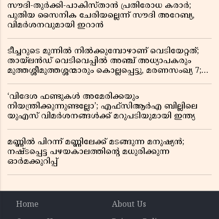
സൗദി-തുർക്കി-പാകിസ്താൻ പ്രതിരോധ കരാർ;
പുതിയ സൈനിക ചേരിയല്ലെന്ന് സൗദി അറേബ്യ,
വിമർശനവുമായി ഇറാൻ
ടീച്ചറുടെ മുന്നിൽ നിൽക്കുമ്പോഴാണ് വെടിയേറ്റത്;
തായ്‌ലൻഡ് വെടിവെപ്പിൽ അഞ്ച് അധ്യാപകരും
മുത്തശ്ശീമുത്തശ്ശന്മാരും കൊല്ലപ്പെട്ടു, മരണസംഖ്യ 7;
ഞെട്ടിക്കുന്ന വെളിപ്പെടുത്തലുകൾ
‘വിദേശ ഫണ്ടുകൾ അമേരിക്കയും
നിയന്ത്രിക്കുന്നുണ്ടല്ലോ’; എഫ്സിആർഎ ബില്ലിലെ
യുഎസ് വിമർശനങ്ങൾക്ക് മറുപടിയുമായി ഇന്ത്യ
മണ്ണിൽ പിറന്ന് മണ്ണിലേക്ക് മടങ്ങുന്ന മനുഷ്യൻ;
നഷ്ടപ്പെട്ട പഴയകാലത്തിൻ്റെ മധുരിക്കുന്ന
ഓർമക്കുറിപ്പ്
Home
About Us