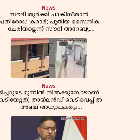
News
സൗദി-തുർക്കി-പാകിസ്താൻ
പ്രതിരോധ കരാർ; പുതിയ സൈനിക
ചേരിയല്ലെന്ന് സൗദി അറേബ്യ,
വിമർശനവുമായി ഇറാൻ
News
ടീച്ചറുടെ മുന്നിൽ നിൽക്കുമ്പോഴാണ്
െടിയേറ്റത്; തായ്‌ലൻഡ് വെടിവെപ്പിൽ
അഞ്ച് അധ്യാപകരും
മുത്തശ്ശീമുത്തശ്ശന്മാരും കൊല്ലപ്പെട്ടു,
മരണസംഖ്യ 7; ഞെട്ടിക്കുന്ന
വെളിപ്പെടുത്തലുകൾ