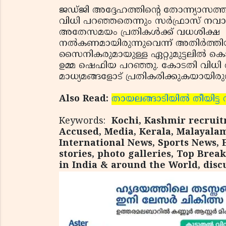
ജഡ്ജി അദ്ദേഹത്തിന്റെ തോന്ന്യാസത്
വിധി പറഞ്ഞതെന്നും സര്‍ഫ്രാസ് നവാസ്
അതേസമയം പ്രതികള്‍ക്ക് വധശിക്ഷ
നല്‍കണമായിരുന്നുവെന്ന് അതിര്‍ത്തിയില
സൈനികരുമായുള്ള ഏറ്റുമുട്ടലില്‍ കൊല
ഉമ്മ ഷെഫിയ പറഞ്ഞു. കോടതി വിധ
മാധ്യമങ്ങളോട് പ്രതികരിക്കുകയായിരുന
Also Read:
തായലങ്ങാടിയില്‍ തീയിട്ട
Keywords:
Kochi, Kashmir recruitm
Accused, Media, Kerala, Malayala
International News, Sports News, 
stories, photo galleries, Top Brea
in India & around the World, disc