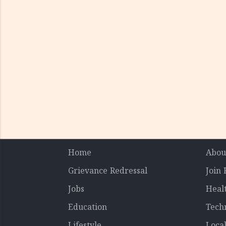
Home
Abou
Grievance Redressal
Join
Jobs
Heal
Education
Tech
Lifestyle
Loca