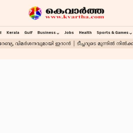
d
Kerala
Gulf
Business
Jobs
Health
Sports & Games