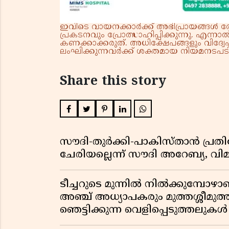
ഇവിടെ വായനക്കാർക്ക് അഭിപ്രായങ്ങൾ രേഖപ
പ്രകടനവും പ്രോത്സാഹിപ്പിക്കുന്നു. എന
കണക്കാക്കരുത്. അധിക്ഷേപങ്ങളും വിദ്വേഷ
ലംഘിക്കുന്നവർക്ക് ശക്തമായ നിയമനടപടി 
Share this story
സൗദി-തുർക്കി-പാകിസ്താൻ പ്
ചേരിയല്ലെന്ന് സൗദി അറേബ്യ, 
ടീച്ചറുടെ മുന്നിൽ നിൽക്കുമ്പോഴാ
അഞ്ച് അധ്യാപകരും മുത്തശ്ശീമുത്തശ
ഞെട്ടിക്കുന്ന വെളിപ്പെടുത്തലുകൾ