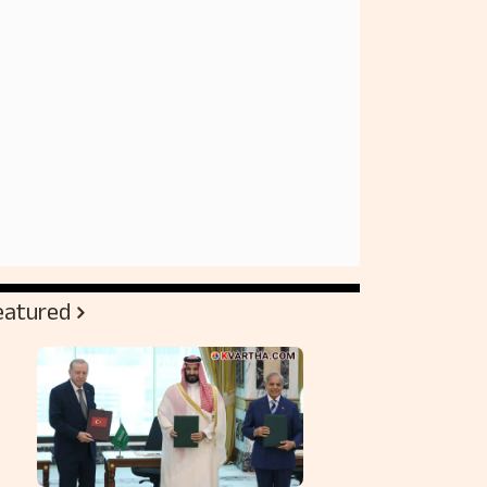
eatured