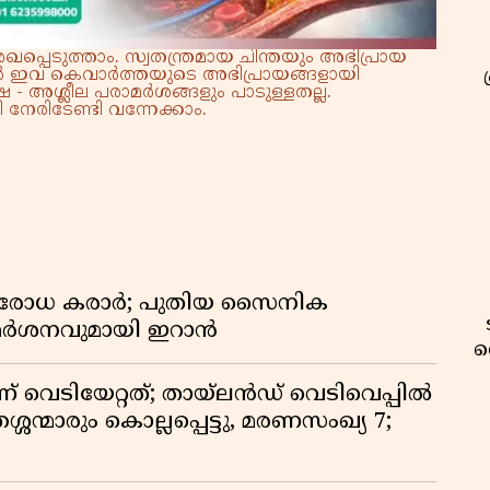
്പെടുത്താം. സ്വതന്ത്രമായ ചിന്തയും അഭിപ്രായ
്നാൽ ഇവ കെവാർത്തയുടെ അഭിപ്രായങ്ങളായി
 - അശ്ലീല പരാമർശങ്ങളും പാടുള്ളതല്ല.
നേരിടേണ്ടി വന്നേക്കാം.
രതിരോധ കരാർ; പുതിയ സൈനിക
വിമർശനവുമായി ഇറാൻ
വ
ണ് വെടിയേറ്റത്; തായ്‌ലൻഡ് വെടിവെപ്പിൽ
്ശന്മാരും കൊല്ലപ്പെട്ടു, മരണസംഖ്യ 7;