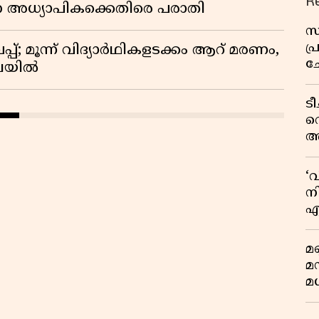
R
ന അധ്യാപികക്കെതിരെ പരാതി
സ
പ
്; മൂന്ന് വിദ്യാർഥികളടക്കം ആറ് മരണം,
ച
ിലയിൽ
വ
ട
വ
അ
മു
മ
‘
വ
നി
എ
വ
മണ
മ
മധ