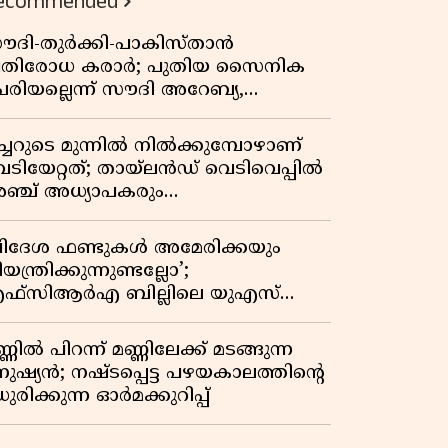
ecommended
ൗദി-തുർക്കി-പാകിസ്താൻ
്രതിരോധ കരാർ; പുതിയ സൈനിക
േരിയല്ലെന്ന് സൗദി അറേബ്യ,
ിമർശനവുമായി ഇറാൻ
ീച്ചറുടെ മുന്നിൽ നിൽക്കുമ്പോഴാണ്
െടിയേറ്റത്; തായ്‌ലൻഡ് വെടിവെപ്പിൽ
ഞ്ച് അധ്യാപകരും
ത്തശ്ശീമുത്തശ്ശന്മാരും കൊല്ലപ്പെട്ടു,
രണസംഖ്യ 7; ഞെട്ടിക്കുന്ന
വിദേശ ഫണ്ടുകൾ അമേരിക്കയും
െളിപ്പെടുത്തലുകൾ
യന്ത്രിക്കുന്നുണ്ടല്ലോ’;
ഫ്സിആർഎ ബില്ലിലെ യുഎസ്
ിമർശനങ്ങൾക്ക് മറുപടിയുമായി ഇന്ത്യ
്ണിൽ പിറന്ന് മണ്ണിലേക്ക് മടങ്ങുന്ന
നുഷ്യൻ; നഷ്ടപ്പെട്ട പഴയകാലത്തിൻ്റെ
ുരിക്കുന്ന ഓർമക്കുറിപ്പ്