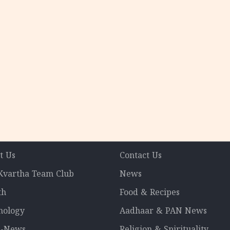
t Us
Contact Us
 Kvartha Team Club
News
th
Food & Recipes
nology
Aadhaar & PAN News
l-News
Religion & Spirituality