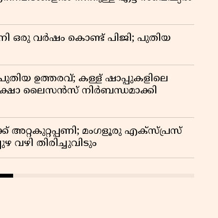
നി ഒരു വർഷം കൊണ്ട് പിജി; പുതിയ
ുതിയ ഉത്തരവ്; കള്ള് ഷാപ്പുകളിലെ
രക്ഷാ ലൈസൻസ് നിർബന്ധമാക്കി
് അറ്റകുറ്റപ്പണി; മംഗളൂരു എക്സ്പ്രസ്
ഴ വഴി തിരിച്ചുവിടും