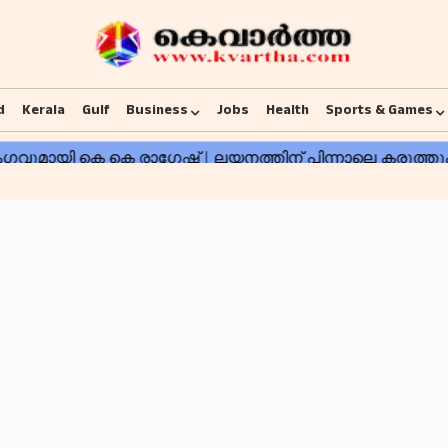
d
Kerala
Gulf
Business
Jobs
Health
Sports & Games