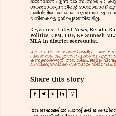
ജയരാജന്‍ എന്നിവര്‍ സംസാരിച്ചു. കണ്
ശക്തമാക്കുന്നതിന്റെ ഭാഗമായാണ് മൂന
കമിറ്റിയിലേക്ക് കൊണ്ടുവന്നത്. എന്നാല
വനിതകളെ ഉള്‍പ്പെടുത്തിയിട്ടില്ല.
Keywords:
Latest-News, Kerala, Ka
Politics, CPM, LDF, KV Sumesh ML
MLA in district secretariat.
< !- START disable copy paste -->
ഇവിടെ വായനക്കാർക്ക് അഭിപ്രായങ്ങൾ രേഖപ
പ്രകടനവും പ്രോത്സാഹിപ്പിക്കുന്നു. എന
കണക്കാക്കരുത്. അധിക്ഷേപങ്ങളും വിദ്വേഷ
ലംഘിക്കുന്നവർക്ക് ശക്തമായ നിയമനടപടി 
Share this story
‘വേണമെങ്കിൽ പാർട്ടിക്ക് ഷെഡിൻ്