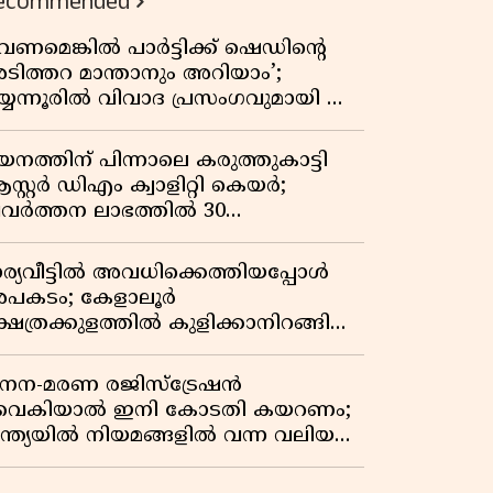
ecommended
വേണമെങ്കിൽ പാർട്ടിക്ക് ഷെഡിൻ്റെ
ടിത്തറ മാന്താനും അറിയാം’;
യ്യന്നൂരിൽ വിവാദ പ്രസംഗവുമായി കെ
െ രാഗേഷ്
യനത്തിന് പിന്നാലെ കരുത്തുകാട്ടി
സ്റ്റർ ഡിഎം ക്വാളിറ്റി കെയർ;
്രവർത്തന ലാഭത്തിൽ 30
തമാനത്തിൻ്റെ വളർച്ച,
രുമാനത്തിലും ലാഭത്തിലും വൻ
ാര്യവീട്ടിൽ അവധിക്കെത്തിയപ്പോൾ
തിപ്പ് രേഖപ്പെടുത്തി ആദ്യ പാദ
പകടം; കേളാലൂർ
പ്പോർട്ട് പുറത്ത്
്ഷേത്രക്കുളത്തിൽ കുളിക്കാനിറങ്ങിയ
വാവ് മുങ്ങിമരിച്ചു
നന-മരണ രജിസ്ട്രേഷൻ
ൈകിയാൽ ഇനി കോടതി കയറണം;
ന്ത്യയിൽ നിയമങ്ങളിൽ വന്ന വലിയ
ാറ്റങ്ങൾ അറിയാം