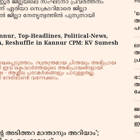
R
ണൂര്‍ ജില്ലയിലെ സംഘടനാ പ്രവര്‍ത്തനം
്ന് ഏരിയാ സെക്രടറിമാരെ ജില്ലാ
‘
്‍ ജില്ലാ നേതൃത്വത്തില്‍ പുതുതായി
അ
പ
ക
nnur, Top-Headlines, Political-News,
A, Reshuffle in Kannur CPM: KV Sumesh
ല
ആ
പ
്പെടുത്താം. സ്വതന്ത്രമായ ചിന്തയും അഭിപ്രായ
ശ
്നാൽ ഇവ കെവാർത്തയുടെ അഭിപ്രായങ്ങളായി
 - അശ്ലീല പരാമർശങ്ങളും പാടുള്ളതല്ല.
വ
ഭ
നേരിടേണ്ടി വന്നേക്കാം.
കു
അ
റി
ക
യു
ജ
വ
ഇ
മ
റെ അടിത്തറ മാന്താനും അറിയാം’;