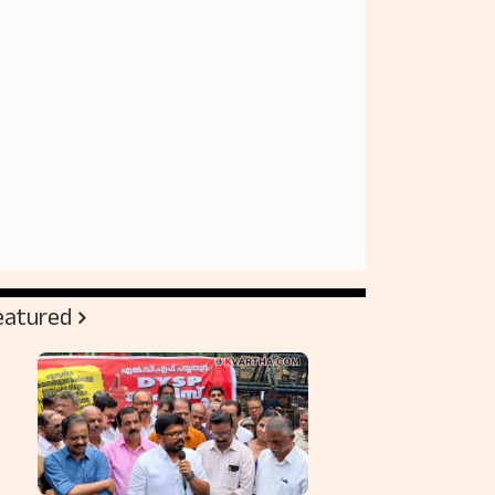
eatured