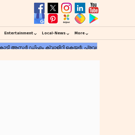
Entertainment
Local-News
More