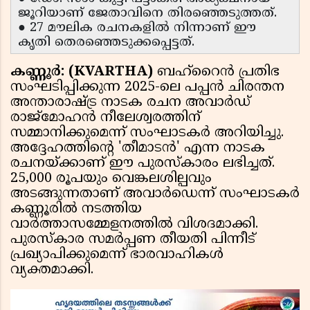
ജൂറിയാണ് ജേതാവിനെ തിരഞ്ഞെടുത്തത്.
● 27 മൗലിക രചനകളിൽ നിന്നാണ് ഈ
കൃതി തെരഞ്ഞെടുക്കപ്പെട്ടത്.
കണ്ണൂർ: (KVARTHA)
ബഹ്റൈൻ പ്രതിഭ
സംഘടിപ്പിക്കുന്ന 2025-ലെ പപ്പൻ ചിരന്തന
അന്താരാഷ്ട്ര നാടക രചന അവാർഡ്
രാജ്മോഹൻ നീലേശ്വരത്തിന്
സമ്മാനിക്കുമെന്ന് സംഘാടകർ അറിയിച്ചു.
അദ്ദേഹത്തിൻ്റെ 'തീമാടൻ' എന്ന നാടക
രചനയ്ക്കാണ് ഈ പുരസ്കാരം ലഭിച്ചത്.
25,000 രൂപയും വെങ്കലശില്പവും
അടങ്ങുന്നതാണ് അവാർഡെന്ന് സംഘാടകർ
കണ്ണൂരിൽ നടത്തിയ
വാർത്താസമ്മേളനത്തിൽ വിശദമാക്കി.
പുരസ്കാര സമർപ്പണ തീയതി പിന്നീട്
പ്രഖ്യാപിക്കുമെന്ന് ഭാരവാഹികൾ
വ്യക്തമാക്കി.