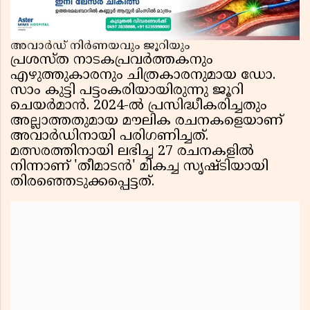
അവാർഡ് നിർണയവും ജൂറിയും
പ്രശസ്ത നാടകപ്രവർത്തകനും
എഴുത്തുകാരനും ചിത്രകാരനുമായ ഡോ.
സാം കുട്ടി പട്ടംകരിയായിരുന്നു ജൂറി
ചെയർമാൻ. 2024-ൽ പ്രസിദ്ധീകരിച്ചതും
അല്ലാത്തതുമായ മൗലിക രചനകളെയാണ്
അവാർഡിനായി പരിഗണിച്ചത്.
മത്സരത്തിനായി ലഭിച്ച 27 രചനകളിൽ
നിന്നാണ് 'തീമാടൻ' മികച്ച സൃഷ്ടിയായി
തിരഞ്ഞെടുക്കപ്പെട്ടത്.