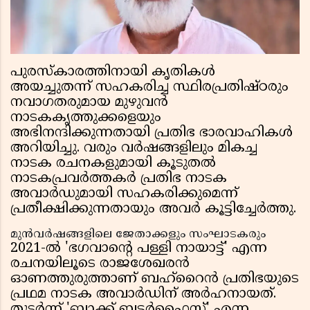
പുരസ്കാരത്തിനായി കൃതികൾ
അയച്ചുതന്ന് സഹകരിച്ച സ്ഥിരപ്രതിഷ്ഠരും
നവാഗതരുമായ മുഴുവൻ
നാടകകൃത്തുക്കളെയും
അഭിനന്ദിക്കുന്നതായി പ്രതിഭ ഭാരവാഹികൾ
അറിയിച്ചു. വരും വർഷങ്ങളിലും മികച്ച
നാടക രചനകളുമായി കൂടുതൽ
നാടകപ്രവർത്തകർ പ്രതിഭ നാടക
അവാർഡുമായി സഹകരിക്കുമെന്ന്
പ്രതീക്ഷിക്കുന്നതായും അവർ കൂട്ടിച്ചേർത്തു.
മുൻവർഷങ്ങളിലെ ജേതാക്കളും സംഘാടകരും
2021-ൽ 'ഭഗവാൻ്റെ പള്ളി നായാട്ട്' എന്ന
രചനയിലൂടെ രാജശേഖരൻ
ഓണത്തുരുത്താണ് ബഹ്റൈൻ പ്രതിഭയുടെ
പ്രഥമ നാടക അവാർഡിന് അർഹനായത്.
തുടർന്ന് 'ബ്ലാക്ക് ബട്ടർഫ്ലൈസ്' എന്ന