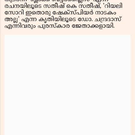
രചനയിലൂടെ സതീഷ് കെ സതീഷ്, 'റിയലി
സോറി ഇതൊരു ഷേക്സ്പിയർ നാടകം
അല്ല' എന്ന കൃതിയിലൂടെ ഡോ. ചന്ദ്രദാസ്
എന്നിവരും പുരസ്കാര ജേതാക്കളായി.