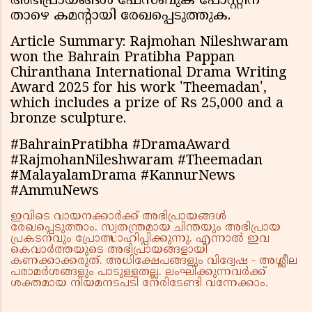
അഭിപ്രായങ്ങൾ ഫേസ്ബുക് പോസ്റ്റിന്
താഴെ കമൻ്റായി രേഖപ്പെടുത്തുക.
Article Summary: Rajmohan Nileshwaram
won the Bahrain Pratibha Pappan
Chiranthana International Drama Writing
Award 2025 for his work 'Theemadan',
which includes a prize of Rs 25,000 and a
bronze sculpture.
#BahrainPratibha #DramaAward
#RajmohanNileshwaram #Theemadan
#MalayalamDrama #KannurNews
#AmmuNews
ഇവിടെ വായനക്കാർക്ക് അഭിപ്രായങ്ങൾ
രേഖപ്പെടുത്താം. സ്വതന്ത്രമായ ചിന്തയും അഭിപ്രായ
പ്രകടനവും പ്രോത്സാഹിപ്പിക്കുന്നു. എന്നാൽ ഇവ
കെവാർത്തയുടെ അഭിപ്രായങ്ങളായി
കണക്കാക്കരുത്. അധിക്ഷേപങ്ങളും വിദ്വേഷ - അശ്ലീല
പരാമർശങ്ങളും പാടുള്ളതല്ല. ലംഘിക്കുന്നവർക്ക്
ശക്തമായ നിയമനടപടി നേരിടേണ്ടി വന്നേക്കാം.