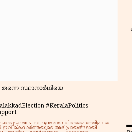
റ
 തന്നെ സ്ഥാനാര്‍ഥിയെ
lakkadElection #KeralaPolitics
upport
്പെടുത്താം. സ്വതന്ത്രമായ ചിന്തയും അഭിപ്രായ
്നാൽ ഇവ കെവാർത്തയുടെ അഭിപ്രായങ്ങളായി