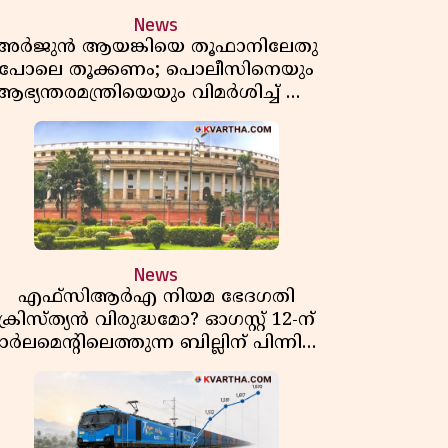
News
അർജുൻ ആയങ്കിയെ തൂഫാനിലേതു
പോലെ തൂക്കണം; പൊലീസിനെയും
ആഭ്യന്തരമന്ത്രിയെയും വിമർശിച്ച് എം
വി ജയരാജൻ
News
എഫ്സിആർഎ നിയമ ഭേദഗതി
ക്രിസ്ത്യൻ വിരുദ്ധമോ? ഓഗസ്റ്റ് 12-ന്
ാർലമെന്റിലെത്തുന്ന ബില്ലിന് പിന്നിലെ
യഥാർത്ഥ അജണ്ട എന്ത്?