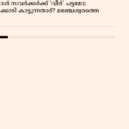
്പോൾ സവർക്കർക്ക് 'വീർ' പട്ടമോ;
ൊടി കാട്ടുന്നതാര്? മഞ്ചേശ്വരത്തെ