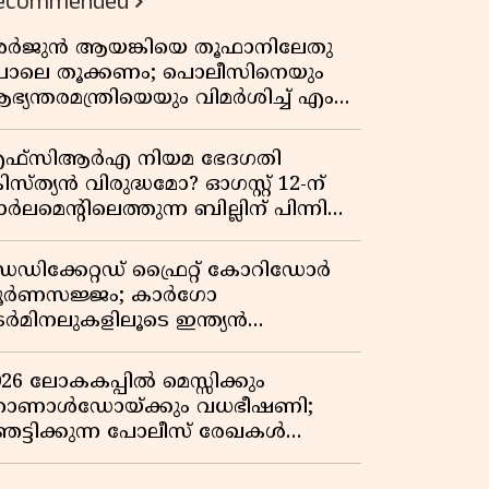
ecommended
ർജുൻ ആയങ്കിയെ തൂഫാനിലേതു
ോലെ തൂക്കണം; പൊലീസിനെയും
ഭ്യന്തരമന്ത്രിയെയും വിമർശിച്ച് എം
ി ജയരാജൻ
ഫ്സിആർഎ നിയമ ഭേദഗതി
രിസ്ത്യൻ വിരുദ്ധമോ? ഓഗസ്റ്റ് 12-ന്
ർലമെന്റിലെത്തുന്ന ബില്ലിന് പിന്നിലെ
ഥാർത്ഥ അജണ്ട എന്ത്?
െഡിക്കേറ്റഡ് ഫ്രൈറ്റ് കോറിഡോർ
ൂർണസജ്ജം; കാർഗോ
െർമിനലുകളിലൂടെ ഇന്ത്യൻ
െയിൽവേയുടെ ചരക്ക് ഗതാഗതത്തിൽ
ൻ കുതിപ്പ്
026 ലോകകപ്പിൽ മെസ്സിക്കും
ൊണാൾഡോയ്ക്കും വധഭീഷണി;
െട്ടിക്കുന്ന പോലീസ് രേഖകൾ
റത്ത്