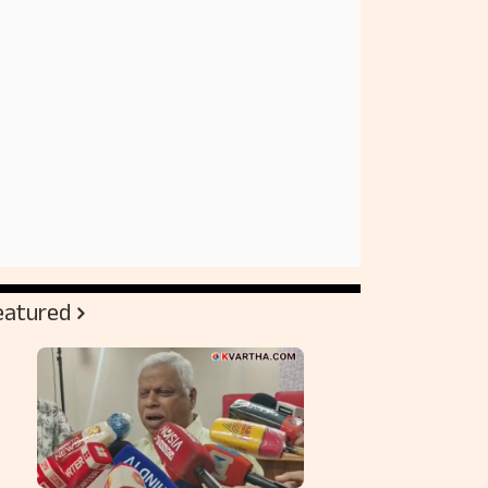
eatured