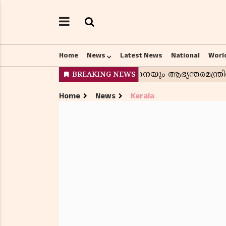
Home
News
Latest News
National
Worl
Home
News
Kerala