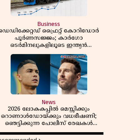
Business
ഡെഡിക്കേറ്റഡ് ഫ്രൈറ്റ് കോറിഡോർ
പൂർണസജ്ജം; കാർഗോ
ടെർമിനലുകളിലൂടെ ഇന്ത്യൻ
െയിൽവേയുടെ ചരക്ക് ഗതാഗതത്തിൽ
വൻ കുതിപ്പ്
News
2026 ലോകകപ്പിൽ മെസ്സിക്കും
റൊണാൾഡോയ്ക്കും വധഭീഷണി;
ഞെട്ടിക്കുന്ന പോലീസ് രേഖകൾ
പുറത്ത്