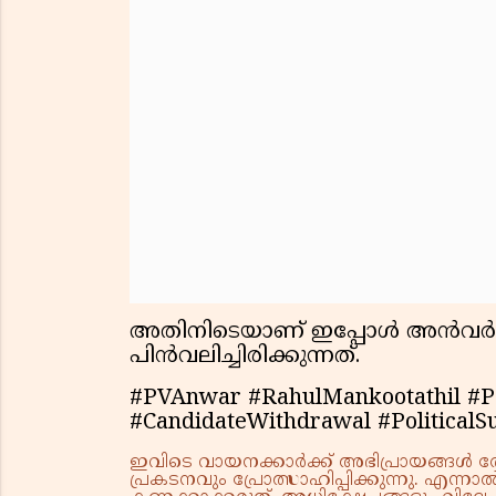
അതിനിടെയാണ് ഇപ്പോള്‍ അന്‍വര്‍
പിന്‍വലിച്ചിരിക്കുന്നത്.
#PVAnwar #RahulMankootathil #Pa
#CandidateWithdrawal #PoliticalS
ഇവിടെ വായനക്കാർക്ക് അഭിപ്രായങ്ങൾ രേഖപ
പ്രകടനവും പ്രോത്സാഹിപ്പിക്കുന്നു. എന