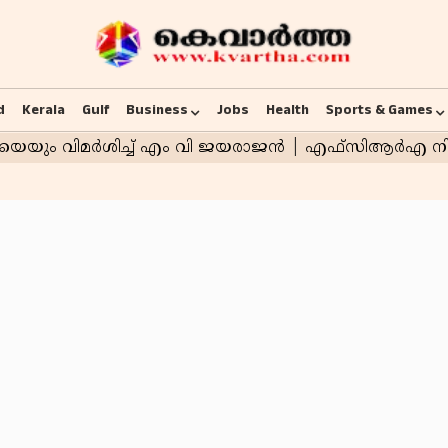
d
Kerala
Gulf
Business
Jobs
Health
Sports & Games