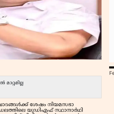
F
മാറ്റമില്ല
ാദങ്ങള്‍ക്ക് ശേഷം നിയമസഭാ
ണ്ഡലത്തിലെ യുഡിഎഫ് സ്ഥാനാര്‍ഥി