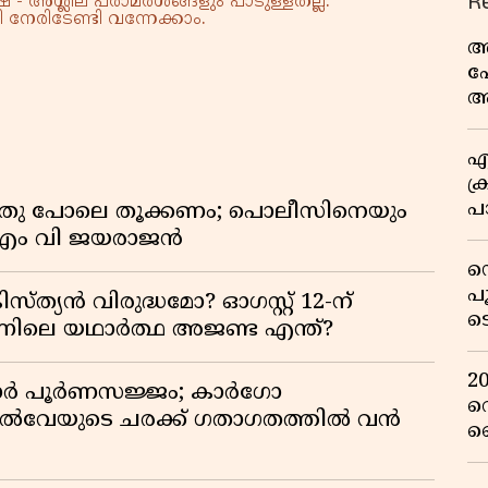
R
 - അശ്ലീല പരാമർശങ്ങളും പാടുള്ളതല്ല.
നേരിടേണ്ടി വന്നേക്കാം.
അ
പ
ആ
വ
എ
ക്
പാ
തു പോലെ തൂക്കണം; പൊലീസിനെയും
യ
ച് എം വി ജയരാജൻ
ഡ
പ
്യൻ വിരുദ്ധമോ? ഓഗസ്റ്റ് 12-ന്
ട
ിന്നിലെ യഥാർത്ഥ അജണ്ട എന്ത്?
റ
വ
2
ിഡോർ പൂർണസജ്ജം; കാർഗോ
റ
യിൽവേയുടെ ചരക്ക് ഗതാഗതത്തിൽ വൻ
ഞ
പു