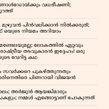
 റൊണാൾഡോയ്ക്കും വധഭീഷണി;
റത്ത്
 മുഴുവൻ പിൻവലിക്കാൻ നിൽക്കരുത്;
 ഒയുടെ നിയമം അറിയാം
മണ്ടേലയുമല്ല; ലോകത്തിൽ ഏറ്റവും
ഷ്ട്രീയ തടവുകാരൻ ഇദ്ദേഹം! ഒരു
യുടെ വേറിട്ട കഥ
ം സവർക്കറെ പുകഴ്ത്തുന്നതും
ിനെതിരെ പിണറായി വിജയൻ
ാലം; അർജുൻ ആയങ്കിമാരും
കളും; നമ്മൾ എങ്ങോട്ടാണ് പോകുന്നത്