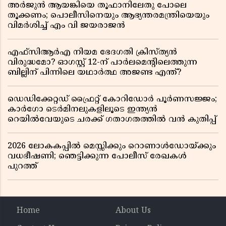
അർജുൻ ആയങ്കിയെ തൂഫാനിലേതു പോലെ
തൂക്കണം; പൊലീസിനെയും ആഭ്യന്തരമന്ത്രിയെയും
വിമർശിച്ച് എം വി ജയരാജൻ
എഫ്സിആർഎ നിയമ ഭേദഗതി ക്രിസ്ത്യൻ
വിരുദ്ധമോ? ഓഗസ്റ്റ് 12-ന് പാർലമെന്റിലെത്തുന്ന
ബില്ലിന് പിന്നിലെ യഥാർത്ഥ അജണ്ട എന്ത്?
ഡെഡിക്കേറ്റഡ് ഫ്രൈറ്റ് കോറിഡോർ പൂർണസജ്ജം;
കാർഗോ ടെർമിനലുകളിലൂടെ ഇന്ത്യൻ
റെയിൽവേയുടെ ചരക്ക് ഗതാഗതത്തിൽ വൻ കുതിപ്പ്
2026 ലോകകപ്പിൽ മെസ്സിക്കും റൊണാൾഡോയ്ക്കും
വധഭീഷണി; ഞെട്ടിക്കുന്ന പോലീസ് രേഖകൾ
പുറത്ത്
Home
About Us