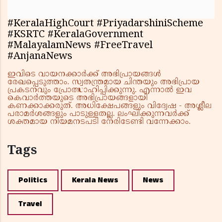
#KeralaHighCourt #PriyadarshiniScheme
#KSRTC #KeralaGovernment
#MalayalamNews #FreeTravel
#AnjanaNews
ഇവിടെ വായനക്കാർക്ക് അഭിപ്രായങ്ങൾ
രേഖപ്പെടുത്താം. സ്വതന്ത്രമായ ചിന്തയും അഭിപ്രായ
പ്രകടനവും പ്രോത്സാഹിപ്പിക്കുന്നു. എന്നാൽ ഇവ
കെവാർത്തയുടെ അഭിപ്രായങ്ങളായി
കണക്കാക്കരുത്. അധിക്ഷേപങ്ങളും വിദ്വേഷ - അശ്ലീല
പരാമർശങ്ങളും പാടുള്ളതല്ല. ലംഘിക്കുന്നവർക്ക്
ശക്തമായ നിയമനടപടി നേരിടേണ്ടി വന്നേക്കാം.
Tags
Politics
Kerala News
News
Travel