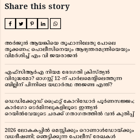
Share this story
അർജുൻ ആയങ്കിയെ തൂഫാനിലേതു പോലെ
തൂക്കണം; പൊലീസിനെയും ആഭ്യന്തരമന്ത്രിയെയും
വിമർശിച്ച് എം വി ജയരാജൻ
എഫ്സിആർഎ നിയമ ഭേദഗതി ക്രിസ്ത്യൻ
വിരുദ്ധമോ? ഓഗസ്റ്റ് 12-ന് പാർലമെന്റിലെത്തുന്ന
ബില്ലിന് പിന്നിലെ യഥാർത്ഥ അജണ്ട എന്ത്?
ഡെഡിക്കേറ്റഡ് ഫ്രൈറ്റ് കോറിഡോർ പൂർണസജ്ജം;
കാർഗോ ടെർമിനലുകളിലൂടെ ഇന്ത്യൻ
റെയിൽവേയുടെ ചരക്ക് ഗതാഗതത്തിൽ വൻ കുതിപ്പ്
2026 ലോകകപ്പിൽ മെസ്സിക്കും റൊണാൾഡോയ്ക്കും
വധഭീഷണി; ഞെട്ടിക്കുന്ന പോലീസ് രേഖകൾ