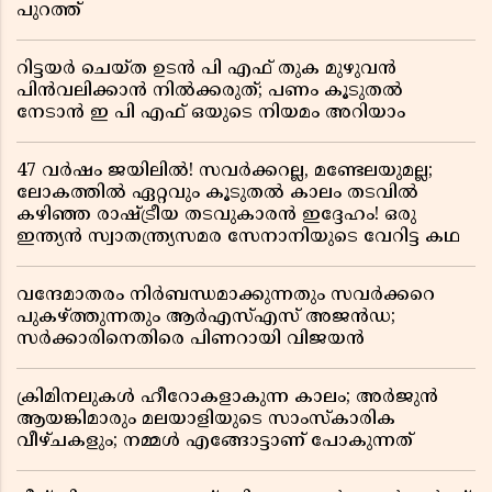
പുറത്ത്
റിട്ടയർ ചെയ്ത ഉടൻ പി എഫ് തുക മുഴുവൻ
പിൻവലിക്കാൻ നിൽക്കരുത്; പണം കൂടുതൽ
നേടാൻ ഇ പി എഫ് ഒയുടെ നിയമം അറിയാം
47 വർഷം ജയിലിൽ! സവർക്കറല്ല, മണ്ടേലയുമല്ല;
ലോകത്തിൽ ഏറ്റവും കൂടുതൽ കാലം തടവിൽ
കഴിഞ്ഞ രാഷ്ട്രീയ തടവുകാരൻ ഇദ്ദേഹം! ഒരു
ഇന്ത്യൻ സ്വാതന്ത്ര്യസമര സേനാനിയുടെ വേറിട്ട കഥ
വന്ദേമാതരം നിർബന്ധമാക്കുന്നതും സവർക്കറെ
പുകഴ്ത്തുന്നതും ആർഎസ്എസ് അജൻഡ;
സർക്കാരിനെതിരെ പിണറായി വിജയൻ
ക്രിമിനലുകൾ ഹീറോകളാകുന്ന കാലം; അർജുൻ
ആയങ്കിമാരും മലയാളിയുടെ സാംസ്കാരിക
വീഴ്ചകളും; നമ്മൾ എങ്ങോട്ടാണ് പോകുന്നത്