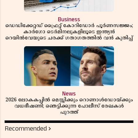
Business
ഡെഡിക്കേറ്റഡ് ഫ്രൈറ്റ് കോറിഡോർ പൂർണസജ്ജം;
കാർഗോ ടെർമിനലുകളിലൂടെ ഇന്ത്യൻ
റെയിൽവേയുടെ ചരക്ക് ഗതാഗതത്തിൽ വൻ കുതിപ്പ്
News
2026 ലോകകപ്പിൽ മെസ്സിക്കും റൊണാൾഡോയ്ക്കും
വധഭീഷണി; ഞെട്ടിക്കുന്ന പോലീസ് രേഖകൾ
പുറത്ത്
Recommended