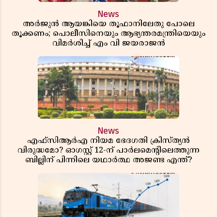
News
അർജുൻ ആയങ്കിയെ തൂഫാനിലേതു പോലെ
തൂക്കണം; പൊലീസിനെയും ആഭ്യന്തരമന്ത്രിയെയും
വിമർശിച്ച് എം വി ജയരാജൻ
News
എഫ്സിആർഎ നിയമ ഭേദഗതി ക്രിസ്ത്യൻ
വിരുദ്ധമോ? ഓഗസ്റ്റ് 12-ന് പാർലമെന്റിലെത്തുന്ന
ബില്ലിന് പിന്നിലെ യഥാർത്ഥ അജണ്ട എന്ത്?