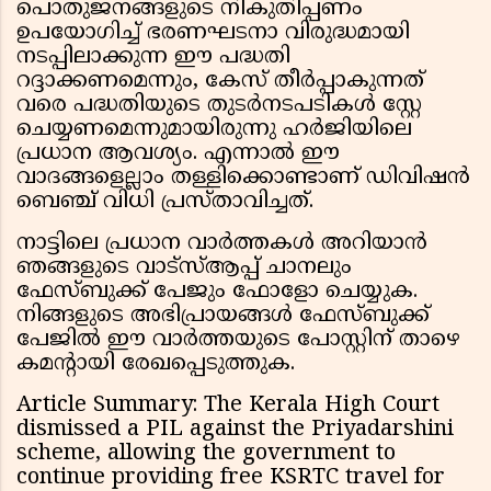
പൊതുജനങ്ങളുടെ നികുതിപ്പണം
ഉപയോഗിച്ച് ഭരണഘടനാ വിരുദ്ധമായി
നടപ്പിലാക്കുന്ന ഈ പദ്ധതി
റദ്ദാക്കണമെന്നും, കേസ് തീർപ്പാകുന്നത്
വരെ പദ്ധതിയുടെ തുടർനടപടികൾ സ്റ്റേ
ചെയ്യണമെന്നുമായിരുന്നു ഹർജിയിലെ
പ്രധാന ആവശ്യം. എന്നാൽ ഈ
വാദങ്ങളെല്ലാം തള്ളിക്കൊണ്ടാണ് ഡിവിഷൻ
ബെഞ്ച് വിധി പ്രസ്താവിച്ചത്.
നാട്ടിലെ പ്രധാന വാർത്തകൾ അറിയാൻ
ഞങ്ങളുടെ വാട്സ്ആപ്പ് ചാനലും
ഫേസ്ബുക്ക് പേജും ഫോളോ ചെയ്യുക.
നിങ്ങളുടെ അഭിപ്രായങ്ങൾ ഫേസ്ബുക്ക്
പേജിൽ ഈ വാർത്തയുടെ പോസ്റ്റിന് താഴെ
കമൻ്റായി രേഖപ്പെടുത്തുക.
Article Summary: The Kerala High Court
dismissed a PIL against the Priyadarshini
scheme, allowing the government to
continue providing free KSRTC travel for