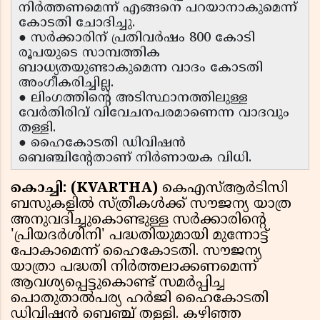
നിർത്തണമെന്ന് എങ്ങനെ പറയാനാകുമെന്ന്
കോടതി ചോദിച്ചു.
● സർക്കാരിന് പ്രതിവർഷം 800 കോടി
രൂപയുടെ സാമ്പത്തിക
ബാധ്യതയുണ്ടാകുമെന്ന വാദം കോടതി
അംഗീകരിച്ചില്ല.
● ലിംഗത്തിൻ്റെ അടിസ്ഥാനത്തിലുള്ള
വേർതിരിവ് വിവേചനപരമാണെന്ന വാദവും
തള്ളി.
● ഹൈകോടതി ഡിവിഷൻ
ബെഞ്ചിൻ്റേതാണ് നിർണായക വിധി.
കൊച്ചി: (KVARTHA)
കെഎസ്ആർടിസി
ബസുകളിൽ സ്ത്രീകൾക്ക് സൗജന്യ യാത്ര
അനുവദിച്ചുകൊണ്ടുള്ള സർക്കാരിൻ്റെ
'പ്രിയദർശിനി' പദ്ധതിയുമായി മുന്നോട്ട്
പോകാമെന്ന് ഹൈകോടതി. സൗജന്യ
യാത്രാ പദ്ധതി നിർത്തലാക്കണമെന്ന്
ആവശ്യപ്പെട്ടുകൊണ്ട് സമർപ്പിച്ച
പൊതുതാൽപര്യ ഹർജി ഹൈകോടതി
ഡിവിഷൻ ബെഞ്ച് തള്ളി. കഴിഞ്ഞ