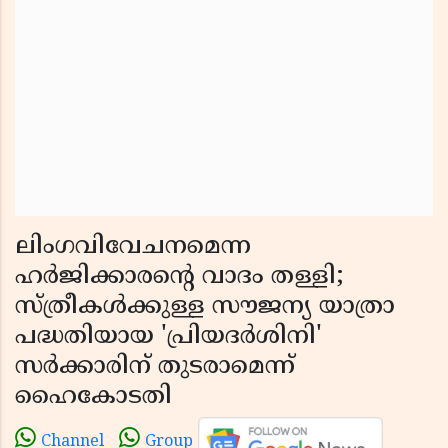
ലിംഗവിവേചനമെന്ന
ഹർജിക്കാരൻ്റെ വാദം തള്ളി;
സ്ത്രീകൾക്കുള്ള സൗജന്യ യാത്രാ
പദ്ധതിയായ 'പ്രിയദർശിനി'
സർക്കാരിന് തുടരാമെന്ന്
ഹൈകോടതി
Channel
Group