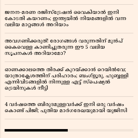
ജനന-മരണ രജിസ്ട്രേഷൻ വൈകിയാൽ ഇനി
കോടതി കയറണം; ഇന്ത്യയിൽ നിയമങ്ങളിൽ വന്ന
വലിയ മാറ്റങ്ങൾ അറിയാം
അവഗണിക്കരുത്! രോഗങ്ങൾ വരുന്നതിന് മുൻപ്
കൈവെള്ള കാണിച്ചുതരുന്ന ഈ 5 വലിയ
സൂചനകൾ അറിയാമോ?
ഓണക്കാലത്തെ തിരക്ക് കുറയ്ക്കാൻ റെയിൽവേ;
യാത്രാക്ലേശത്തിന് പരിഹാരം; ബംഗ്ളൂരു, ഹുബ്ബള്ളി
എന്നിവിടങ്ങളിൽ നിന്നുള്ള എട്ട് സ്പെഷ്യൽ
ട്രെയിനുകൾ നീട്ടി
4 വർഷത്തെ ബിരുദമുള്ളവർക്ക് ഇനി ഒരു വർഷം
കൊണ്ട് പിജി; പുതിയ മാർഗരേഖയുമായി യുജിസി