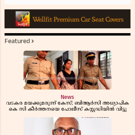
Featured
News
വടകര മയക്കുമരുന്ന് കേസ്; ബിആർസി അധ്യാപിക
കെ സി കീർത്തനയെ പോലീസ് കസ്റ്റഡിയിൽ വിട്ടു