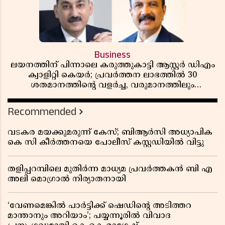
Business
ലയനത്തിന് പിന്നാലെ കരുത്തുകാട്ടി ആസ്റ്റർ ഡിഎം
ക്വാളിറ്റി കെയർ; പ്രവർത്തന ലാഭത്തിൽ 30
ശതമാനത്തിൻ്റെ വളർച്ച, വരുമാനത്തിലും
ലാഭത്തിലും വൻ കുതിപ്പ് രേഖപ്പെടുത്തി ആദ്യ പാദ
റിപ്പോർട്ട് പുറത്ത്
Recommended
വടകര മയക്കുമരുന്ന് കേസ്; ബിആർസി അധ്യാപിക
കെ സി കീർത്തനയെ പോലീസ് കസ്റ്റഡിയിൽ വിട്ടു
തളിപ്പറമ്പിലെ മുതിർന്ന മാധ്യമ പ്രവർത്തകൻ ബി എ
അലി മൊഗ്രാൽ നിര്യാതനായി
‘വേണമെങ്കിൽ പാർട്ടിക്ക് ഷെഡിൻ്റെ അടിത്തറ
മാന്താനും അറിയാം’; പയ്യന്നൂരിൽ വിവാദ