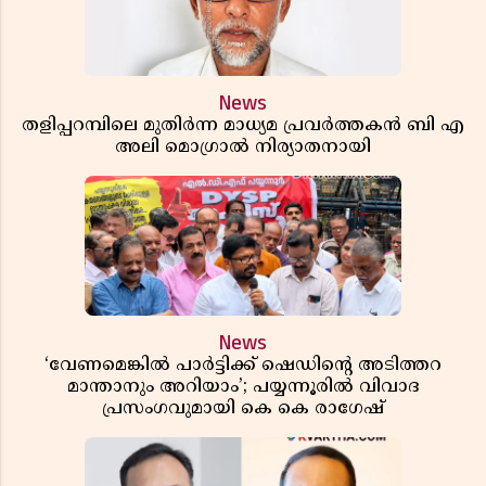
News
തളിപ്പറമ്പിലെ മുതിർന്ന മാധ്യമ പ്രവർത്തകൻ ബി എ
അലി മൊഗ്രാൽ നിര്യാതനായി
News
‘വേണമെങ്കിൽ പാർട്ടിക്ക് ഷെഡിൻ്റെ അടിത്തറ
മാന്താനും അറിയാം’; പയ്യന്നൂരിൽ വിവാദ
പ്രസംഗവുമായി കെ കെ രാഗേഷ്