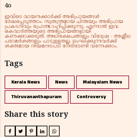
4o
ഇവിടെ വായനക്കാർക്ക് അഭിപ്രായങ്ങൾ
രേഖപ്പെടുത്താം. സ്വതന്ത്രമായ ചിന്തയും അഭിപ്രായ
പ്രകടനവും പ്രോത്സാഹിപ്പിക്കുന്നു. എന്നാൽ ഇവ
കെവാർത്തയുടെ അഭിപ്രായങ്ങളായി
കണക്കാക്കരുത്. അധിക്ഷേപങ്ങളും വിദ്വേഷ - അശ്ലീല
പരാമർശങ്ങളും പാടുള്ളതല്ല. ലംഘിക്കുന്നവർക്ക്
ശക്തമായ നിയമനടപടി നേരിടേണ്ടി വന്നേക്കാം.
Tags
Kerala News
News
Malayalam News
Thiruvananthapuram
Controversy
Share this story