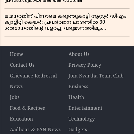
പ്രസംഗവുമായി കെ കെ രാഗേഷ്
ലയനത്തിന് പിന്നാലെ കരുത്തുകാട്ടി ആസ്റ്റർ ഡിഎം
ക്വാളിറ്റി കെയർ; പ്രവർത്തന ലാഭത്തിൽ 30
ശതമാനത്തിൻ്റെ വളർച്ച, വരുമാനത്തിലും
ലാഭത്തിലും വൻ കുതിപ്പ് രേഖപ്പെടുത്തി ആദ്യ പാദ
റിപ്പോർട്ട് പുറത്ത്
Home
About Us
Contact Us
Privacy Policy
Grievance Redressal
Join Kvartha Team Club
News
Business
Jobs
Health
Food & Recipes
Entertainment
Education
Technology
Aadhaar & PAN News
Gadgets