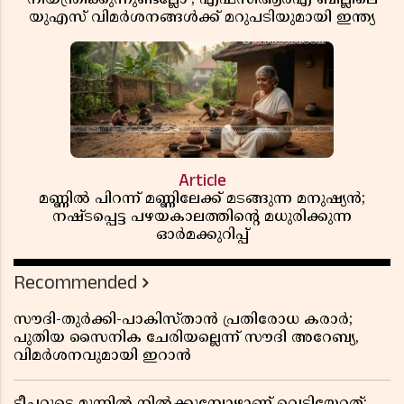
യുഎസ് വിമർശനങ്ങൾക്ക് മറുപടിയുമായി ഇന്ത്യ
Article
മണ്ണിൽ പിറന്ന് മണ്ണിലേക്ക് മടങ്ങുന്ന മനുഷ്യൻ;
നഷ്ടപ്പെട്ട പഴയകാലത്തിൻ്റെ മധുരിക്കുന്ന
ഓർമക്കുറിപ്പ്
Recommended
സൗദി-തുർക്കി-പാകിസ്താൻ പ്രതിരോധ കരാർ;
പുതിയ സൈനിക ചേരിയല്ലെന്ന് സൗദി അറേബ്യ,
വിമർശനവുമായി ഇറാൻ
ടീച്ചറുടെ മുന്നിൽ നിൽക്കുമ്പോഴാണ് വെടിയേറ്റത്;