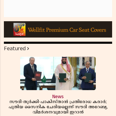
Featured
News
സൗദി-തുർക്കി-പാകിസ്താൻ പ്രതിരോധ കരാർ;
പുതിയ സൈനിക ചേരിയല്ലെന്ന് സൗദി അറേബ്യ,
വിമർശനവുമായി ഇറാൻ