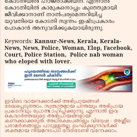
കോടതിയിൽ ഹാജരാക്കിയത്. എന്നാൽ
കോടതിയിൽ കാമുകനൊപ്പം കുഞ്ഞുമായി
ജീവിക്കാനാണ് താൽപര്യമെന്നറിയിച്ച
യുവതിയെ കോടതി സ്വന്തം ഇഷ്ടപ്രകാരം
പോകാൻ അനുവദിക്കുകയായിരുന്നു.
Keywords:
Kannur-News, Kerala, Kerala-
News, News, Police, Woman, Elop, Facebook,
Court, Police Station,
Police nab woman
who eloped with lover.
< !- START disable copy paste -->
ഇവിടെ വായനക്കാർക്ക് അഭിപ്രായങ്ങൾ
രേഖപ്പെടുത്താം. സ്വതന്ത്രമായ ചിന്തയും അഭിപ്രായ
പ്രകടനവും പ്രോത്സാഹിപ്പിക്കുന്നു. എന്നാൽ ഇവ
കെവാർത്തയുടെ അഭിപ്രായങ്ങളായി
കണക്കാക്കരുത്. അധിക്ഷേപങ്ങളും വിദ്വേഷ - അശ്ലീല
പരാമർശങ്ങളും പാടുള്ളതല്ല. ലംഘിക്കുന്നവർക്ക്
ശക്തമായ നിയമനടപടി നേരിടേണ്ടി വന്നേക്കാം.