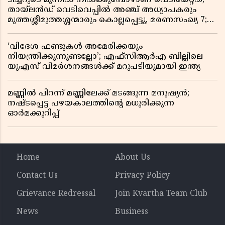
തായ്‌ലൻഡ് വെടിവെപ്പിൽ അഞ്ച് അധ്യാപകരും
മുത്തശ്ശീമുത്തശ്ശന്മാരും കൊല്ലപ്പെട്ടു, മരണസംഖ്യ 7;
ഞെട്ടിക്കുന്ന വെളിപ്പെടുത്തലുകൾ
‘വിദേശ ഫണ്ടുകൾ അമേരിക്കയും
നിയന്ത്രിക്കുന്നുണ്ടല്ലോ’; എഫ്സിആർഎ ബില്ലിലെ
യുഎസ് വിമർശനങ്ങൾക്ക് മറുപടിയുമായി ഇന്ത്യ
മണ്ണിൽ പിറന്ന് മണ്ണിലേക്ക് മടങ്ങുന്ന മനുഷ്യൻ;
നഷ്ടപ്പെട്ട പഴയകാലത്തിൻ്റെ മധുരിക്കുന്ന
ഓർമക്കുറിപ്പ്
Home
About Us
Contact Us
Privacy Policy
Grievance Redressal
Join Kvartha Team Club
News
Business