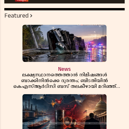
Featured
News
ലക്ഷ്യസ്ഥാനത്തെത്താൻ നിമിഷങ്ങൾ
ബാക്കിനിൽക്കെ ദുരന്തം; ബിടതിയിൽ
കെഎസ്ആർടിസി ബസ് തലകീഴായി മറിഞ്ഞ്
ഡ്രൈവറും കണ്ടക്ടറും മരിച്ചു