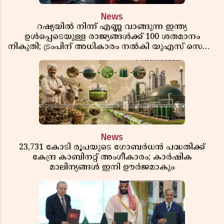
News
റഷ്യയിൽ നിന്ന് എണ്ണ വാങ്ങുന്ന ഇന്ത്യ
ഉൾപ്പെടെയുള്ള രാജ്യങ്ങൾക്ക് 100 ശതമാനം
നികുതി; ട്രംപിന് അധികാരം നൽകി യുഎസ് സെനറ്റ്
ബിൽ പാസാക്കി
News
23,731 കോടി രൂപയുടെ ഗോബർധൻ പദ്ധതിക്ക്
കേന്ദ്ര കാബിനറ്റ് അംഗീകാരം; കാർഷിക
മാലിന്യങ്ങൾ ഇനി ഊർജമാകും