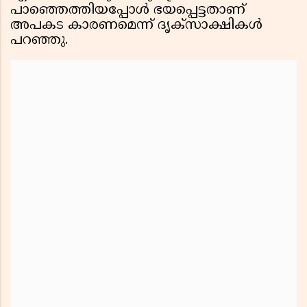
പാഞ്ഞെത്തിയപ്പോള്‍ ഭയപ്പെട്ടതാണ്
അപകട കാരണമെന്ന് ദൃക്‌സാക്ഷികള്‍
പറഞ്ഞു.