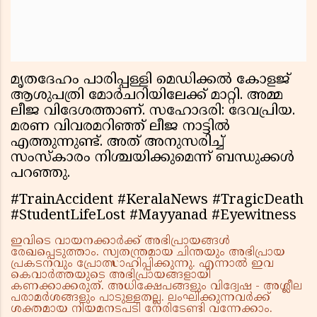
മൃതദേഹം പാരിപ്പള്ളി മെഡിക്കല്‍ കോളജ്
ആശുപത്രി മോര്‍ചറിയിലേക്ക് മാറ്റി. അമ്മ
ലീജ വിദേശത്താണ്. സഹോദരി: ദേവപ്രിയ.
മരണ വിവരമറിഞ്ഞ് ലീജ നാട്ടില്‍
എത്തുന്നുണ്ട്. അത് അനുസരിച്ച്
സംസ്‌കാരം നിശ്ചയിക്കുമെന്ന് ബന്ധുക്കള്‍
പറഞ്ഞു.
#TrainAccident #KeralaNews #TragicDeath
#StudentLifeLost #Mayyanad #Eyewitness
ഇവിടെ വായനക്കാർക്ക് അഭിപ്രായങ്ങൾ
രേഖപ്പെടുത്താം. സ്വതന്ത്രമായ ചിന്തയും അഭിപ്രായ
പ്രകടനവും പ്രോത്സാഹിപ്പിക്കുന്നു. എന്നാൽ ഇവ
കെവാർത്തയുടെ അഭിപ്രായങ്ങളായി
കണക്കാക്കരുത്. അധിക്ഷേപങ്ങളും വിദ്വേഷ - അശ്ലീല
പരാമർശങ്ങളും പാടുള്ളതല്ല. ലംഘിക്കുന്നവർക്ക്
ശക്തമായ നിയമനടപടി നേരിടേണ്ടി വന്നേക്കാം.