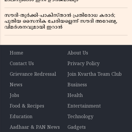
സൗദി-തുർക്കി-പാകിസ്താൻ പ്രതിരോധ കരാർ;
പുതിയ സൈനിക ചേരിയല്ലെന്ന് സൗദി അറേബ്യ,
വിമർശനവുമായി ഇറാൻ
Home
About Us
Contact Us
Privacy Policy
Grievance Redressal
Join Kvartha Team Club
News
Business
Jobs
Health
Food & Recipes
Entertainment
Education
Technology
Aadhaar & PAN News
Gadgets