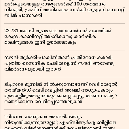
ഉൾപ്പെടെയുള്ള രാജ്യങ്ങൾക്ക് 100 ശതമാനം
നികുതി; ട്രംപിന് അധികാരം നൽകി യുഎസ് സെനറ്റ്
ബിൽ പാസാക്കി
23,731 കോടി രൂപയുടെ ഗോബർധൻ പദ്ധതിക്ക്
കേന്ദ്ര കാബിനറ്റ് അംഗീകാരം; കാർഷിക
മാലിന്യങ്ങൾ ഇനി ഊർജമാകും
സൗദി-തുർക്കി-പാകിസ്താൻ പ്രതിരോധ കരാർ;
പുതിയ സൈനിക ചേരിയല്ലെന്ന് സൗദി അറേബ്യ,
വിമർശനവുമായി ഇറാൻ
ടീച്ചറുടെ മുന്നിൽ നിൽക്കുമ്പോഴാണ് വെടിയേറ്റത്;
തായ്‌ലൻഡ് വെടിവെപ്പിൽ അഞ്ച് അധ്യാപകരും
മുത്തശ്ശീമുത്തശ്ശന്മാരും കൊല്ലപ്പെട്ടു, മരണസംഖ്യ 7;
ഞെട്ടിക്കുന്ന വെളിപ്പെടുത്തലുകൾ
‘വിദേശ ഫണ്ടുകൾ അമേരിക്കയും
നിയന്ത്രിക്കുന്നുണ്ടല്ലോ’; എഫ്സിആർഎ ബില്ലിലെ
യുഎസ് വിമർശനങ്ങൾക്ക് മറുപടിയുമായി ഇന്ത്യ