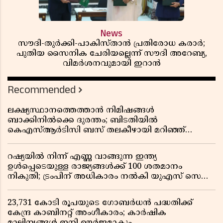
News
സൗദി-തുർക്കി-പാകിസ്താൻ പ്രതിരോധ കരാർ;
പുതിയ സൈനിക ചേരിയല്ലെന്ന് സൗദി അറേബ്യ,
വിമർശനവുമായി ഇറാൻ
Recommended
ലക്ഷ്യസ്ഥാനത്തെത്താൻ നിമിഷങ്ങൾ
ബാക്കിനിൽക്കെ ദുരന്തം; ബിടതിയിൽ
കെഎസ്ആർടിസി ബസ് തലകീഴായി മറിഞ്ഞ്
ഡ്രൈവറും കണ്ടക്ടറും മരിച്ചു
റഷ്യയിൽ നിന്ന് എണ്ണ വാങ്ങുന്ന ഇന്ത്യ
ഉൾപ്പെടെയുള്ള രാജ്യങ്ങൾക്ക് 100 ശതമാനം
നികുതി; ട്രംപിന് അധികാരം നൽകി യുഎസ് സെനറ്റ്
ബിൽ പാസാക്കി
23,731 കോടി രൂപയുടെ ഗോബർധൻ പദ്ധതിക്ക്
കേന്ദ്ര കാബിനറ്റ് അംഗീകാരം; കാർഷിക
മാലിന്യങ്ങൾ ഇനി ഊർജമാകും