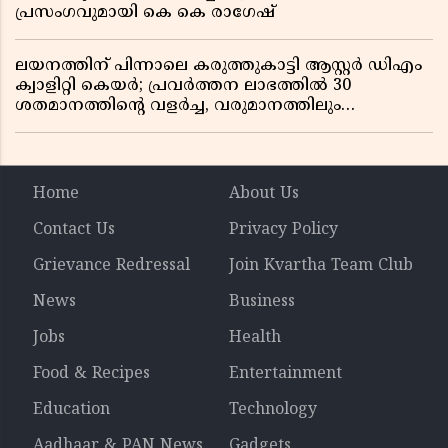
പ്രസംഗവുമായി കെ കെ രാഗേഷ്
ലയനത്തിന് പിന്നാലെ കരുത്തുകാട്ടി ആസ്റ്റർ ഡിഎം
ക്വാളിറ്റി കെയർ; പ്രവർത്തന ലാഭത്തിൽ 30
ശതമാനത്തിൻ്റെ വളർച്ച, വരുമാനത്തിലും
ലാഭത്തിലും വൻ കുതിപ്പ് രേഖപ്പെടുത്തി ആദ്യ പാദ
റിപ്പോർട്ട് പുറത്ത്
Home
About Us
Contact Us
Privacy Policy
Grievance Redressal
Join Kvartha Team Club
News
Business
Jobs
Health
Food & Recipes
Entertainment
Education
Technology
Aadhaar & PAN News
Gadgets