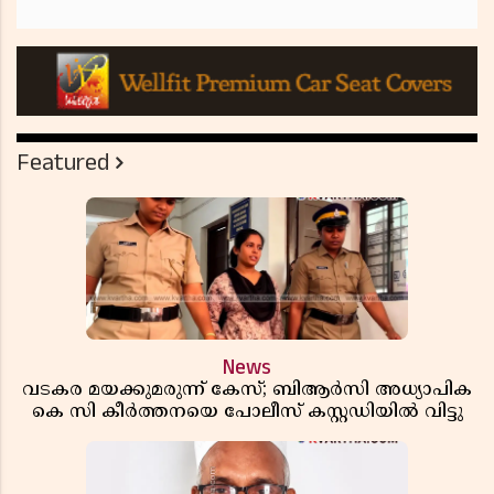
Featured
News
വടകര മയക്കുമരുന്ന് കേസ്; ബിആർസി അധ്യാപിക
കെ സി കീർത്തനയെ പോലീസ് കസ്റ്റഡിയിൽ വിട്ടു