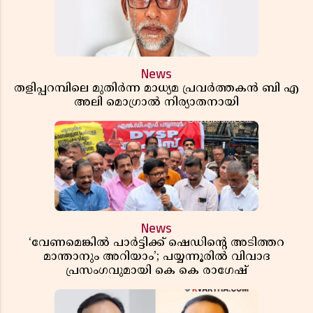
News
തളിപ്പറമ്പിലെ മുതിർന്ന മാധ്യമ പ്രവർത്തകൻ ബി എ
അലി മൊഗ്രാൽ നിര്യാതനായി
News
‘വേണമെങ്കിൽ പാർട്ടിക്ക് ഷെഡിൻ്റെ അടിത്തറ
മാന്താനും അറിയാം’; പയ്യന്നൂരിൽ വിവാദ
പ്രസംഗവുമായി കെ കെ രാഗേഷ്