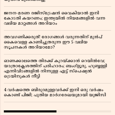
ജനന-മരണ രജിസ്ട്രേഷൻ വൈകിയാൽ ഇനി
കോടതി കയറണം; ഇന്ത്യയിൽ നിയമങ്ങളിൽ വന്ന
വലിയ മാറ്റങ്ങൾ അറിയാം
അവഗണിക്കരുത്! രോഗങ്ങൾ വരുന്നതിന് മുൻപ്
കൈവെള്ള കാണിച്ചുതരുന്ന ഈ 5 വലിയ
സൂചനകൾ അറിയാമോ?
ഓണക്കാലത്തെ തിരക്ക് കുറയ്ക്കാൻ റെയിൽവേ;
യാത്രാക്ലേശത്തിന് പരിഹാരം; ബംഗ്ളൂരു, ഹുബ്ബള്ളി
എന്നിവിടങ്ങളിൽ നിന്നുള്ള എട്ട് സ്പെഷ്യൽ
ട്രെയിനുകൾ നീട്ടി
4 വർഷത്തെ ബിരുദമുള്ളവർക്ക് ഇനി ഒരു വർഷം
കൊണ്ട് പിജി; പുതിയ മാർഗരേഖയുമായി യുജിസി