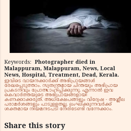
Keywords:
Photographer died in
Malappuram, Malappuram, News, Local
News, Hospital, Treatment, Dead, Kerala.
ഇവിടെ വായനക്കാർക്ക് അഭിപ്രായങ്ങൾ
രേഖപ്പെടുത്താം. സ്വതന്ത്രമായ ചിന്തയും അഭിപ്രായ
പ്രകടനവും പ്രോത്സാഹിപ്പിക്കുന്നു. എന്നാൽ ഇവ
കെവാർത്തയുടെ അഭിപ്രായങ്ങളായി
കണക്കാക്കരുത്. അധിക്ഷേപങ്ങളും വിദ്വേഷ - അശ്ലീല
പരാമർശങ്ങളും പാടുള്ളതല്ല. ലംഘിക്കുന്നവർക്ക്
ശക്തമായ നിയമനടപടി നേരിടേണ്ടി വന്നേക്കാം.
Share this story