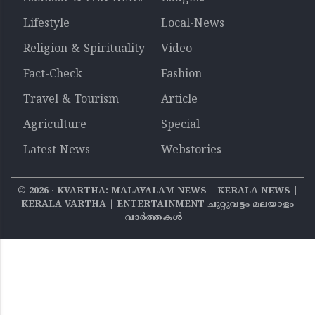
Lifestyle
Local-News
Religion & Spirituality
Video
Fact-Check
Fashion
Travel & Tourism
Article
Agriculture
Special
Latest News
Webstories
©
2026
‧ KVARTHA: MALAYALAM NEWS | KERALA NEWS |
KERALA VARTHA | ENTERTAINMENT ചുറ്റുവട്ടം മലയാളം
വാര്‍ത്തകൾ |