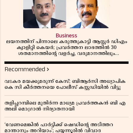
Business
ലയനത്തിന് പിന്നാലെ കരുത്തുകാട്ടി ആസ്റ്റർ ഡിഎം
ക്വാളിറ്റി കെയർ; പ്രവർത്തന ലാഭത്തിൽ 30
ശതമാനത്തിൻ്റെ വളർച്ച, വരുമാനത്തിലും
ലാഭത്തിലും വൻ കുതിപ്പ് രേഖപ്പെടുത്തി ആദ്യ പാദ
റിപ്പോർട്ട് പുറത്ത്
Recommended
വടകര മയക്കുമരുന്ന് കേസ്; ബിആർസി അധ്യാപിക
കെ സി കീർത്തനയെ പോലീസ് കസ്റ്റഡിയിൽ വിട്ടു
തളിപ്പറമ്പിലെ മുതിർന്ന മാധ്യമ പ്രവർത്തകൻ ബി എ
അലി മൊഗ്രാൽ നിര്യാതനായി
‘വേണമെങ്കിൽ പാർട്ടിക്ക് ഷെഡിൻ്റെ അടിത്തറ
മാന്താനും അറിയാം’; പയ്യന്നൂരിൽ വിവാദ