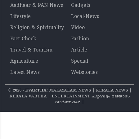
Aadhaar & PAN News
Gadgets
Lifestyle
Local-News
Religion & Spirituality
Video
Fact-Check
Fashion
Travel & Tourism
Article
Agriculture
Special
Latest News
Webstories
©
2026
‧ KVARTHA: MALAYALAM NEWS | KERALA NEWS |
KERALA VARTHA | ENTERTAINMENT ചുറ്റുവട്ടം മലയാളം
വാര്‍ത്തകൾ |