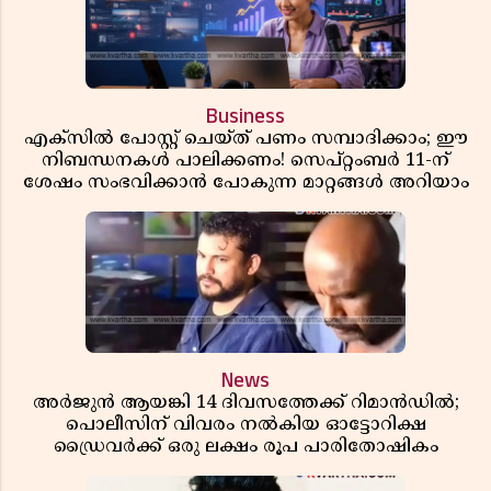
Business
എക്സിൽ പോസ്റ്റ് ചെയ്ത് പണം സമ്പാദിക്കാം; ഈ
നിബന്ധനകൾ പാലിക്കണം! സെപ്റ്റംബർ 11-ന്
ശേഷം സംഭവിക്കാൻ പോകുന്ന മാറ്റങ്ങൾ അറിയാം
News
അർജുൻ ആയങ്കി 14 ദിവസത്തേക്ക് റിമാൻഡിൽ;
പൊലീസിന് വിവരം നൽകിയ ഓട്ടോറിക്ഷ
ഡ്രൈവർക്ക് ഒരു ലക്ഷം രൂപ പാരിതോഷികം