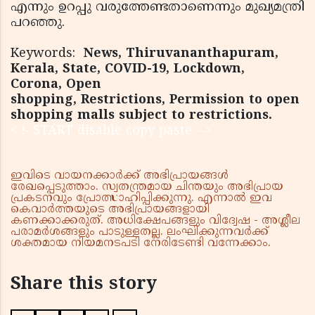
എന്നും ഉറപ്പു വരുത്തേണ്ടതാണെന്നും മുഖ്യമന്ത്രി
പറഞ്ഞു.
Keywords:
News, Thiruvananthapuram,
Kerala, State, COVID-19, Lockdown,
Corona, Open
shopping, Restrictions, Permission to open
shopping malls subject to restrictions.
< !- START disable copy paste -->
ഇവിടെ വായനക്കാർക്ക് അഭിപ്രായങ്ങൾ
രേഖപ്പെടുത്താം. സ്വതന്ത്രമായ ചിന്തയും അഭിപ്രായ
പ്രകടനവും പ്രോത്സാഹിപ്പിക്കുന്നു. എന്നാൽ ഇവ
കെവാർത്തയുടെ അഭിപ്രായങ്ങളായി
കണക്കാക്കരുത്. അധിക്ഷേപങ്ങളും വിദ്വേഷ - അശ്ലീല
പരാമർശങ്ങളും പാടുള്ളതല്ല. ലംഘിക്കുന്നവർക്ക്
ശക്തമായ നിയമനടപടി നേരിടേണ്ടി വന്നേക്കാം.
Share this story