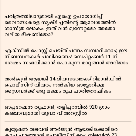
ചരിത്രത്തിലാദ്യമായി എഐ ഉപയോഗിച്ച്
വൈറസുകളെ സൃഷ്ടിച്ചതിന്റെ ആവേശത്തിൽ
ശാസ്ത്ര ലോകം! ഇത് വൻ മുന്നേറ്റമോ അതോ
വലിയ ഭീഷണിയോ?
എക്സിൽ പോസ്റ്റ് ചെയ്ത് പണം സമ്പാദിക്കാം; ഈ
നിബന്ധനകൾ പാലിക്കണം! സെപ്റ്റംബർ 11-ന്
ശേഷം സംഭവിക്കാൻ പോകുന്ന മാറ്റങ്ങൾ അറിയാം
അർജുൻ ആയങ്കി 14 ദിവസത്തേക്ക് റിമാൻഡിൽ;
പൊലീസിന് വിവരം നൽകിയ ഓട്ടോറിക്ഷ
ഡ്രൈവർക്ക് ഒരു ലക്ഷം രൂപ പാരിതോഷികം
ഓപ്പറേഷൻ തൂഫാൻ; തളിപ്പറമ്പിൽ 920 ഗ്രാം
കഞ്ചാവുമായി യുവാ വ് അറസ്റ്റിൽ
ക്വട്ടേഷൻ തലവൻ അർജുൻ ആയങ്കിക്കെതിരെ
കാപ്പ ചുമത്താൻ പൊലീസ് നീക്കം; നിലവിൽ 23