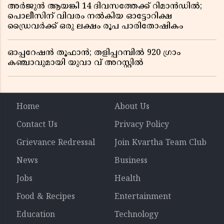
അർജുൻ ആയങ്കി 14 ദിവസത്തേക്ക് റിമാൻഡിൽ;
പൊലീസിന് വിവരം നൽകിയ ഓട്ടോറിക്ഷ
ഡ്രൈവർക്ക് ഒരു ലക്ഷം രൂപ പാരിതോഷികം
ഓപ്പറേഷൻ തൂഫാൻ; തളിപ്പറമ്പിൽ 920 ഗ്രാം
കഞ്ചാവുമായി യുവാ വ് അറസ്റ്റിൽ
Home
About Us
Contact Us
Privacy Policy
Grievance Redressal
Join Kvartha Team Club
News
Business
Jobs
Health
Food & Recipes
Entertainment
Education
Technology