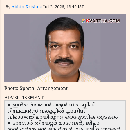
By
Abhin Krishna
Jul 2, 2026, 13:49 IST
Photo: Special Arrangement
ADVERTISEMENT
● ഇൻഫർമേഷൻ ആൻഡ് പബ്ലിക്
റിലേഷൻസ് വകുപ്പിൽ പ്ലാനിങ്
വിഭാഗത്തിലായിരുന്നു ഔദ്യോഗിക തുടക്കം
● ടാഗോർ തിയേറ്റർ മാനേജർ, ജില്ലാ
ഇൻഫർമേഷൻ ഓഫീസർ, ഡപ്യൂട്ടി ഡയറക്ടർ