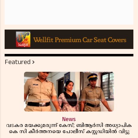
Featured
News
വടകര മയക്കുമരുന്ന് കേസ്; ബിആർസി അധ്യാപിക
കെ സി കീർത്തനയെ പോലീസ് കസ്റ്റഡിയിൽ വിട്ടു