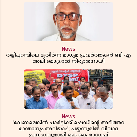
News
തളിപ്പറമ്പിലെ മുതിർന്ന മാധ്യമ പ്രവർത്തകൻ ബി എ
അലി മൊഗ്രാൽ നിര്യാതനായി
News
‘വേണമെങ്കിൽ പാർട്ടിക്ക് ഷെഡിൻ്റെ അടിത്തറ
മാന്താനും അറിയാം’; പയ്യന്നൂരിൽ വിവാദ
പ്രസംഗവുമായി കെ കെ രാഗേഷ്