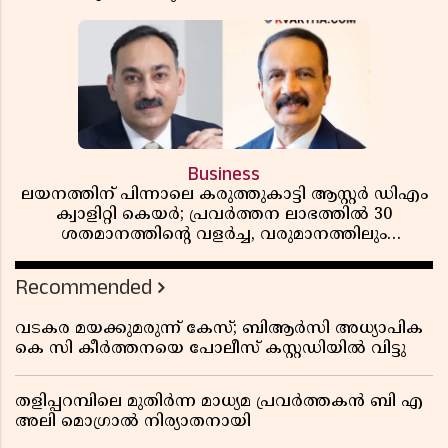
Business
ലയനത്തിന് പിന്നാലെ കരുത്തുകാട്ടി ആസ്റ്റർ ഡിഎം
ക്വാളിറ്റി കെയർ; പ്രവർത്തന ലാഭത്തിൽ 30
ശതമാനത്തിൻ്റെ വളർച്ച, വരുമാനത്തിലും
ലാഭത്തിലും വൻ കുതിപ്പ് രേഖപ്പെടുത്തി ആദ്യ പാദ
റിപ്പോർട്ട് പുറത്ത്
Recommended
വടകര മയക്കുമരുന്ന് കേസ്; ബിആർസി അധ്യാപിക
കെ സി കീർത്തനയെ പോലീസ് കസ്റ്റഡിയിൽ വിട്ടു
തളിപ്പറമ്പിലെ മുതിർന്ന മാധ്യമ പ്രവർത്തകൻ ബി എ
അലി മൊഗ്രാൽ നിര്യാതനായി