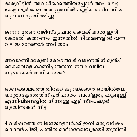
ഭാര്യവീട്ടിൽ അവധിക്കെത്തിയപ്പോൾ അപകടം;
കേളാലൂർ ക്ഷേത്രക്കുളത്തിൽ കുളിക്കാനിറങ്ങിയ
യുവാവ് മുങ്ങിമരിച്ചു
ജനന-മരണ രജിസ്ട്രേഷൻ വൈകിയാൽ ഇനി
കോടതി കയറണം; ഇന്ത്യയിൽ നിയമങ്ങളിൽ വന്ന
വലിയ മാറ്റങ്ങൾ അറിയാം
അവഗണിക്കരുത്! രോഗങ്ങൾ വരുന്നതിന് മുൻപ്
കൈവെള്ള കാണിച്ചുതരുന്ന ഈ 5 വലിയ
സൂചനകൾ അറിയാമോ?
ഓണക്കാലത്തെ തിരക്ക് കുറയ്ക്കാൻ റെയിൽവേ;
യാത്രാക്ലേശത്തിന് പരിഹാരം; ബംഗ്ളൂരു, ഹുബ്ബള്ളി
എന്നിവിടങ്ങളിൽ നിന്നുള്ള എട്ട് സ്പെഷ്യൽ
ട്രെയിനുകൾ നീട്ടി
4 വർഷത്തെ ബിരുദമുള്ളവർക്ക് ഇനി ഒരു വർഷം
കൊണ്ട് പിജി; പുതിയ മാർഗരേഖയുമായി യുജിസി