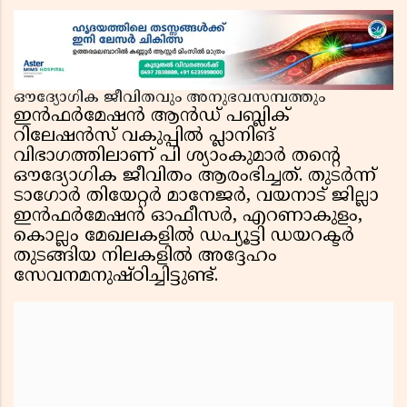
ഔദ്യോഗിക ജീവിതവും അനുഭവസമ്പത്തും
ഇൻഫർമേഷൻ ആൻഡ് പബ്ലിക്
റിലേഷൻസ് വകുപ്പിൽ പ്ലാനിങ്
വിഭാഗത്തിലാണ് പി ശ്യാംകുമാർ തന്റെ
ഔദ്യോഗിക ജീവിതം ആരംഭിച്ചത്. തുടർന്ന്
ടാഗോർ തിയേറ്റർ മാനേജർ, വയനാട് ജില്ലാ
ഇൻഫർമേഷൻ ഓഫീസർ, എറണാകുളം,
കൊല്ലം മേഖലകളിൽ ഡപ്യൂട്ടി ഡയറക്ടർ
തുടങ്ങിയ നിലകളിൽ അദ്ദേഹം
സേവനമനുഷ്ഠിച്ചിട്ടുണ്ട്.