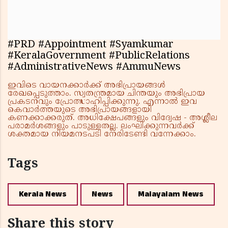
#PRD #Appointment #Syamkumar
#KeralaGovernment #PublicRelations
#AdministrativeNews #AmmuNews
ഇവിടെ വായനക്കാർക്ക് അഭിപ്രായങ്ങൾ
രേഖപ്പെടുത്താം. സ്വതന്ത്രമായ ചിന്തയും അഭിപ്രായ
പ്രകടനവും പ്രോത്സാഹിപ്പിക്കുന്നു. എന്നാൽ ഇവ
കെവാർത്തയുടെ അഭിപ്രായങ്ങളായി
കണക്കാക്കരുത്. അധിക്ഷേപങ്ങളും വിദ്വേഷ - അശ്ലീല
പരാമർശങ്ങളും പാടുള്ളതല്ല. ലംഘിക്കുന്നവർക്ക്
ശക്തമായ നിയമനടപടി നേരിടേണ്ടി വന്നേക്കാം.
Tags
Kerala News
News
Malayalam News
Share this story