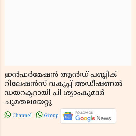
ഇൻഫർമേഷൻ ആൻഡ് പബ്ലിക്
റിലേഷൻസ് വകുപ്പ് അഡീഷണൽ
ഡയറക്ടറായി പി ശ്യാംകുമാർ
ചുമതലയേറ്റു
Channel
Group