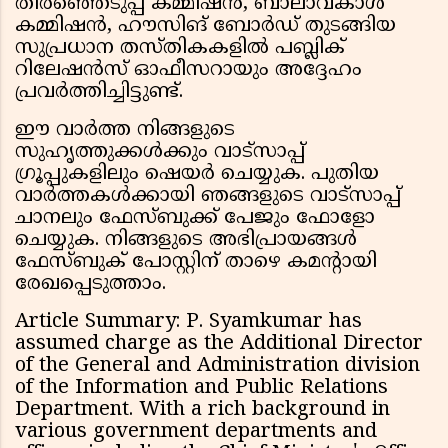
തിരഞ്ഞെടുപ്പ് കമ്മിഷൻ, ബാലാവകാശ
കമ്മിഷൻ, ഹൗസിങ് ബോർഡ് തുടങ്ങിയ
സുപ്രധാന തസ്തികകളിൽ പബ്ലിക്
റിലേഷൻസ് ഓഫീസറായും അദ്ദേഹം
പ്രവർത്തിച്ചിട്ടുണ്ട്.
ഈ വാർത്ത നിങ്ങളുടെ
സുഹൃത്തുക്കൾക്കും വാട്സാപ്പ്
ഗ്രൂപ്പുകളിലും ഷെയർ ചെയ്യുക. പുതിയ
വാർത്തകൾക്കായി ഞങ്ങളുടെ വാട്സാപ്പ്
ചാനലും ഫേസ്ബുക്ക് പേജും ഫോളോ
ചെയ്യുക. നിങ്ങളുടെ അഭിപ്രായങ്ങൾ
ഫേസ്ബുക് പോസ്റ്റിന് താഴെ കമന്റായി
രേഖപ്പെടുത്താം.
Article Summary: P. Syamkumar has
assumed charge as the Additional Director
of the General and Administration division
of the Information and Public Relations
Department. With a rich background in
various government departments and