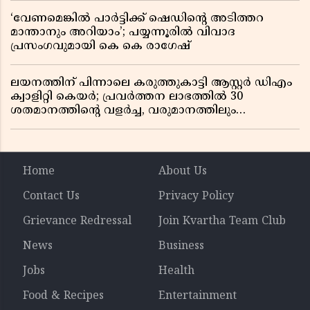
‘വേണമെങ്കിൽ പാർട്ടിക്ക് ഷെഡിൻ്റെ അടിത്തറ
മാന്താനും അറിയാം’; പയ്യന്നൂരിൽ വിവാദ
പ്രസംഗവുമായി കെ കെ രാഗേഷ്
ലയനത്തിന് പിന്നാലെ കരുത്തുകാട്ടി ആസ്റ്റർ ഡിഎം
ക്വാളിറ്റി കെയർ; പ്രവർത്തന ലാഭത്തിൽ 30
ശതമാനത്തിൻ്റെ വളർച്ച, വരുമാനത്തിലും
ലാഭത്തിലും വൻ കുതിപ്പ് രേഖപ്പെടുത്തി ആദ്യ പാദ
റിപ്പോർട്ട് പുറത്ത്
Home
About Us
Contact Us
Privacy Policy
Grievance Redressal
Join Kvartha Team Club
News
Business
Jobs
Health
Food & Recipes
Entertainment