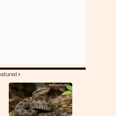
eatured