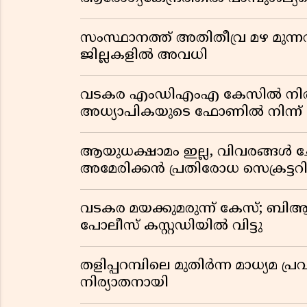
സംസ്ഥാനത്ത് അതിതീവ്ര മഴ മുന്നറിയ
ജില്ലകളിൽ അവധി
വടകര എംഡിഎംഎ കേസിൽ നിർണ
അധ്യാപികയുടെ ഫോണിൽ നിന്ന് ല
ആയുധക്ഷാമം ഇല്ല, വിവരങ്ങൾ ചോ
അമേരിക്കൻ പ്രതിരോധ സെക്രട്ടറി
വടകര മയക്കുമരുന്ന് കേസ്; ബ
പോലീസ് കസ്റ്റഡിയിൽ വിട്ടു
തളിപ്പറമ്പിലെ മുതിർന്ന മാധ്യ
നിര്യാതനായി