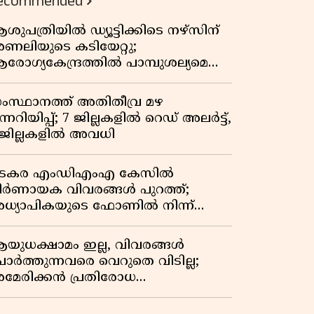
ecommended
ശുപത്രിയിൽ ഡ്യൂട്ടിക്കിടെ നഴ്സിന്
ണലിയുടെ കടിയേറ്റു;
രോഗ്യകേന്ദ്രത്തിൽ പാമ്പുശല്യമെന്ന്
രാതി
ംസ്ഥാനത്ത് അതിതീവ്ര മഴ
ന്നറിയിപ്പ്; 7 ജില്ലകളിൽ റെഡ് അലർട്ട്,
 ജില്ലകളിൽ അവധി
ടകര എംഡിഎംഎ കേസിൽ
ിർണായക വിവരങ്ങൾ പുറത്ത്;
ധ്യാപികയുടെ ഫോണിൽ നിന്ന്
ഹരി ഇടപാട് ചാറ്റുകൾ കണ്ടെത്തി
യുധക്ഷാമം ഇല്ല, വിവരങ്ങൾ
ോർത്തുന്നവരെ വെറുതെ വിടില്ല;
മേരിക്കൻ പ്രതിരോധ
െക്രട്ടറിയുമായി കൊമ്പുകോർത്ത്
രംപ്