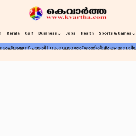
d
Kerala
Gulf
Business
Jobs
Health
Sports & Games