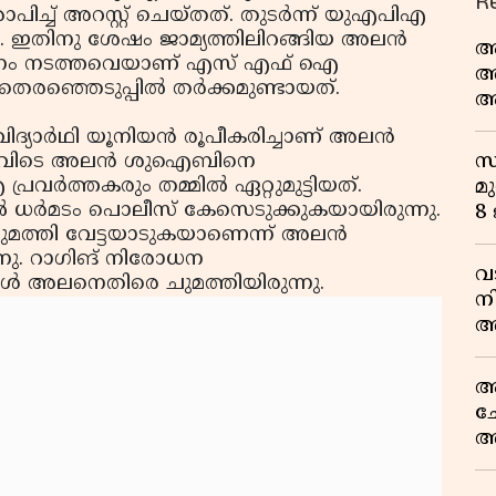
R
ച് അറസ്റ്റ് ചെയ്തത്. തുടര്‍ന്ന് യുഎപിഎ
നു. ഇതിനു ശേഷം ജാമ്യത്തിലിറങ്ങിയ അലന്‍
ആ
ര്‍പഠനം നടത്തവെയാണ് എസ് എഫ് ഐ
അ
െരഞ്ഞെടുപ്പില്‍ തര്‍ക്കമുണ്ടായത്.
ആ
പ
ാര്‍ഥി യൂനിയന്‍ രൂപീകരിച്ചാണ് അലന്‍
സ
ണ് ഇവിടെ അലന്‍ ശുഐബിനെ
്‍ത്തകരും തമ്മില്‍ ഏറ്റുമുട്ടിയത്.
മു
 ധര്‍മടം പൊലീസ് കേസെടുക്കുകയായിരുന്നു.
8
ുമത്തി വേട്ടയാടുകയാണെന്ന് അലന്‍
ുന്നു. റാഗിങ് നിരോധന
വ
്‍ അലനെതിരെ ചുമത്തിയിരുന്നു.
ന
അ
ല
ആ
ച
അ
സ
ട്