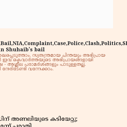
Bail,NIA,Complaint,Case,Police,Clash,Politics,S
n Shuhaib's bail
്പെടുത്താം. സ്വതന്ത്രമായ ചിന്തയും അഭിപ്രായ
്നാൽ ഇവ കെവാർത്തയുടെ അഭിപ്രായങ്ങളായി
 - അശ്ലീല പരാമർശങ്ങളും പാടുള്ളതല്ല.
നേരിടേണ്ടി വന്നേക്കാം.
്സിന് അണലിയുടെ കടിയേറ്റു;
െന്ന് പരാതി