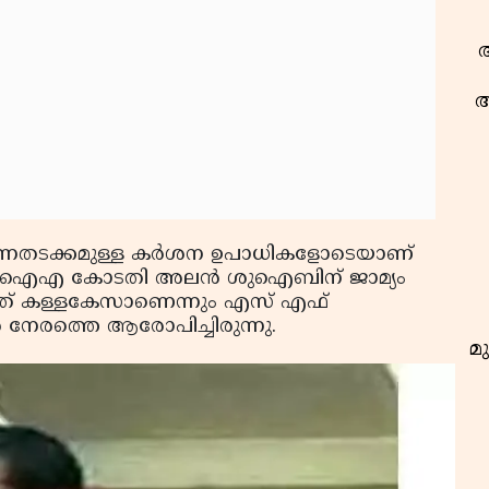
ആ
ആ
്ലെന്നതടക്കമുള്ള കര്‍ശന ഉപാധികളോടെയാണ്
എന്‍ഐഎ കോടതി അലന്‍ ശുഐബിന് ജാമ്യം
ള്ളത് കള്ളകേസാണെന്നും എസ് എഫ്
േരത്തെ ആരോപിച്ചിരുന്നു.
മു