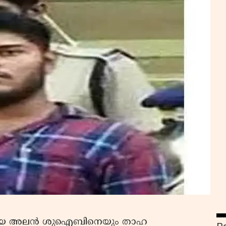
കളായ അലന്‍ ശുഐബിനെയും താഹ