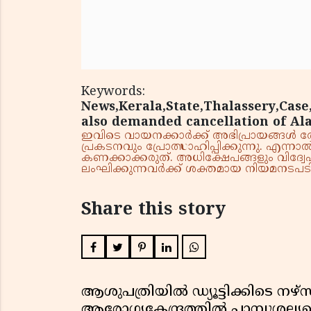
Keywords:
News,Kerala,State,Thalassery,Case,
also demanded cancellation of Ala
ഇവിടെ വായനക്കാർക്ക് അഭിപ്രായങ്ങൾ രേഖപ
പ്രകടനവും പ്രോത്സാഹിപ്പിക്കുന്നു. എന
കണക്കാക്കരുത്. അധിക്ഷേപങ്ങളും വിദ്വേഷ
ലംഘിക്കുന്നവർക്ക് ശക്തമായ നിയമനടപടി 
Share this story
ആശുപത്രിയിൽ ഡ്യൂട്ടിക്കിടെ നഴ
ആരോഗ്യകേന്ദ്രത്തിൽ പാമ്പുശല്യമ