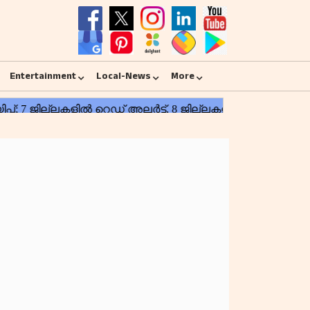
Entertainment
Local-News
More