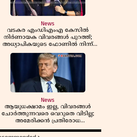
News
വടകര എംഡിഎംഎ കേസിൽ
നിർണായക വിവരങ്ങൾ പുറത്ത്;
അധ്യാപികയുടെ ഫോണിൽ നിന്ന്
ലഹരി ഇടപാട് ചാറ്റുകൾ കണ്ടെത്തി
News
ആയുധക്ഷാമം ഇല്ല, വിവരങ്ങൾ
ചോർത്തുന്നവരെ വെറുതെ വിടില്ല;
അമേരിക്കൻ പ്രതിരോധ
സെക്രട്ടറിയുമായി കൊമ്പുകോർത്ത്
ട്രംപ്