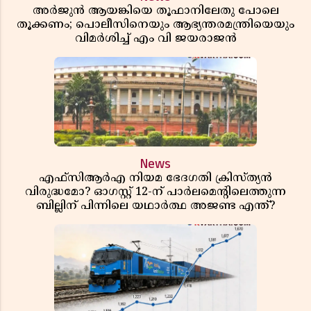
അർജുൻ ആയങ്കിയെ തൂഫാനിലേതു പോലെ
തൂക്കണം; പൊലീസിനെയും ആഭ്യന്തരമന്ത്രിയെയും
വിമർശിച്ച് എം വി ജയരാജൻ
News
എഫ്സിആർഎ നിയമ ഭേദഗതി ക്രിസ്ത്യൻ
വിരുദ്ധമോ? ഓഗസ്റ്റ് 12-ന് പാർലമെന്റിലെത്തുന്ന
ബില്ലിന് പിന്നിലെ യഥാർത്ഥ അജണ്ട എന്ത്?