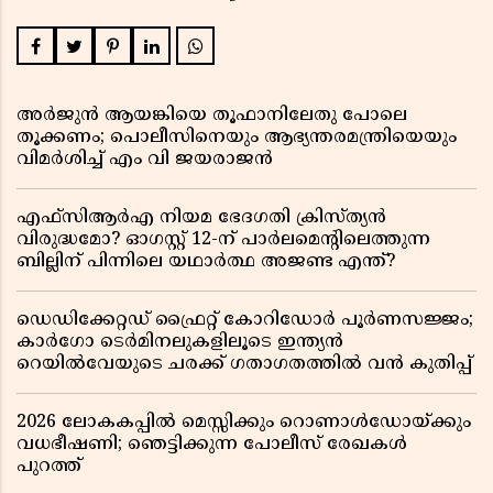
അർജുൻ ആയങ്കിയെ തൂഫാനിലേതു പോലെ
തൂക്കണം; പൊലീസിനെയും ആഭ്യന്തരമന്ത്രിയെയും
വിമർശിച്ച് എം വി ജയരാജൻ
എഫ്സിആർഎ നിയമ ഭേദഗതി ക്രിസ്ത്യൻ
വിരുദ്ധമോ? ഓഗസ്റ്റ് 12-ന് പാർലമെന്റിലെത്തുന്ന
ബില്ലിന് പിന്നിലെ യഥാർത്ഥ അജണ്ട എന്ത്?
ഡെഡിക്കേറ്റഡ് ഫ്രൈറ്റ് കോറിഡോർ പൂർണസജ്ജം;
കാർഗോ ടെർമിനലുകളിലൂടെ ഇന്ത്യൻ
റെയിൽവേയുടെ ചരക്ക് ഗതാഗതത്തിൽ വൻ കുതിപ്പ്
2026 ലോകകപ്പിൽ മെസ്സിക്കും റൊണാൾഡോയ്ക്കും
വധഭീഷണി; ഞെട്ടിക്കുന്ന പോലീസ് രേഖകൾ
പുറത്ത്