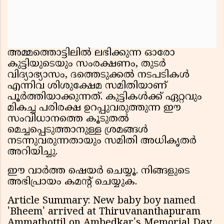
അമ്മത്തൊട്ടിലിൽ ലഭിക്കുന്ന ഓരോ
കുട്ടിയുടെയും സംരക്ഷണം, തുടർ
വിദ്യാഭ്യാസം, ദത്തെടുക്കൽ നടപടികൾ
എന്നിവ ശിശുക്ഷേമ സമിതിയാണ്
പൂർത്തിയാക്കുന്നത്. കുട്ടികൾക്ക് ഏറ്റവും
മികച്ച പരിരക്ഷ ഉറപ്പുവരുത്തുന്ന ഈ
സംവിധാനത്തെ കൂടുതൽ
മെച്ചപ്പെടുത്താനുള്ള ശ്രമങ്ങൾ
നടന്നുവരുന്നതായും സമിതി അധികൃതർ
അറിയിച്ചു.
ഈ വാർത്ത ഷെയർ ചെയ്യൂ. നിങ്ങളുടെ
അഭിപ്രായം കമൻ്റ് ചെയ്യുക.
Article Summary: New baby boy named
'Bheem' arrived at Thiruvananthapuram
Ammathottil on Ambedkar's Memorial Day.