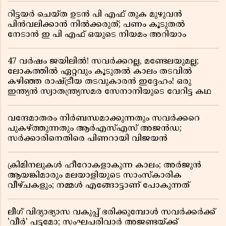
റിട്ടയർ ചെയ്ത ഉടൻ പി എഫ് തുക മുഴുവൻ
പിൻവലിക്കാൻ നിൽക്കരുത്; പണം കൂടുതൽ
നേടാൻ ഇ പി എഫ് ഒയുടെ നിയമം അറിയാം
47 വർഷം ജയിലിൽ! സവർക്കറല്ല, മണ്ടേലയുമല്ല;
ലോകത്തിൽ ഏറ്റവും കൂടുതൽ കാലം തടവിൽ
കഴിഞ്ഞ രാഷ്ട്രീയ തടവുകാരൻ ഇദ്ദേഹം! ഒരു
ഇന്ത്യൻ സ്വാതന്ത്ര്യസമര സേനാനിയുടെ വേറിട്ട കഥ
വന്ദേമാതരം നിർബന്ധമാക്കുന്നതും സവർക്കറെ
പുകഴ്ത്തുന്നതും ആർഎസ്എസ് അജൻഡ;
സർക്കാരിനെതിരെ പിണറായി വിജയൻ
ക്രിമിനലുകൾ ഹീറോകളാകുന്ന കാലം; അർജുൻ
ആയങ്കിമാരും മലയാളിയുടെ സാംസ്കാരിക
വീഴ്ചകളും; നമ്മൾ എങ്ങോട്ടാണ് പോകുന്നത്
ലീഗ് വിദ്യാഭ്യാസ വകുപ്പ് ഭരിക്കുമ്പോൾ സവർക്കർക്ക്
'വീർ' പട്ടമോ; സംഘപരിവാർ അജണ്ടയ്ക്ക്