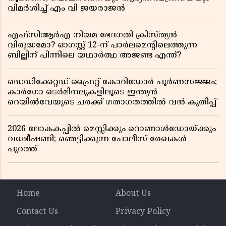
വിമർശിച്ച് എം വി ജയരാജൻ
എഫ്സിആർഎ നിയമ ഭേദഗതി ക്രിസ്ത്യൻ
വിരുദ്ധമോ? ഓഗസ്റ്റ് 12-ന് പാർലമെന്റിലെത്തുന്ന
ബില്ലിന് പിന്നിലെ യഥാർത്ഥ അജണ്ട എന്ത്?
ഡെഡിക്കേറ്റഡ് ഫ്രൈറ്റ് കോറിഡോർ പൂർണസജ്ജം;
കാർഗോ ടെർമിനലുകളിലൂടെ ഇന്ത്യൻ
റെയിൽവേയുടെ ചരക്ക് ഗതാഗതത്തിൽ വൻ കുതിപ്പ്
2026 ലോകകപ്പിൽ മെസ്സിക്കും റൊണാൾഡോയ്ക്കും
വധഭീഷണി; ഞെട്ടിക്കുന്ന പോലീസ് രേഖകൾ
പുറത്ത്
Home
About Us
Contact Us
Privacy Policy