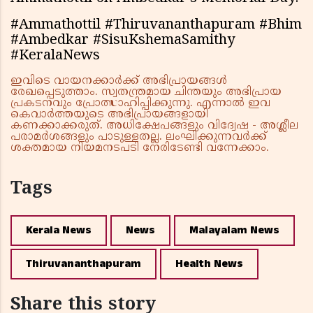
#Ammathottil #Thiruvananthapuram #Bhim
#Ambedkar #SisuKshemaSamithy
#KeralaNews
ഇവിടെ വായനക്കാർക്ക് അഭിപ്രായങ്ങൾ
രേഖപ്പെടുത്താം. സ്വതന്ത്രമായ ചിന്തയും അഭിപ്രായ
പ്രകടനവും പ്രോത്സാഹിപ്പിക്കുന്നു. എന്നാൽ ഇവ
കെവാർത്തയുടെ അഭിപ്രായങ്ങളായി
കണക്കാക്കരുത്. അധിക്ഷേപങ്ങളും വിദ്വേഷ - അശ്ലീല
പരാമർശങ്ങളും പാടുള്ളതല്ല. ലംഘിക്കുന്നവർക്ക്
ശക്തമായ നിയമനടപടി നേരിടേണ്ടി വന്നേക്കാം.
Tags
Kerala News
News
Malayalam News
Thiruvananthapuram
Health News
Share this story