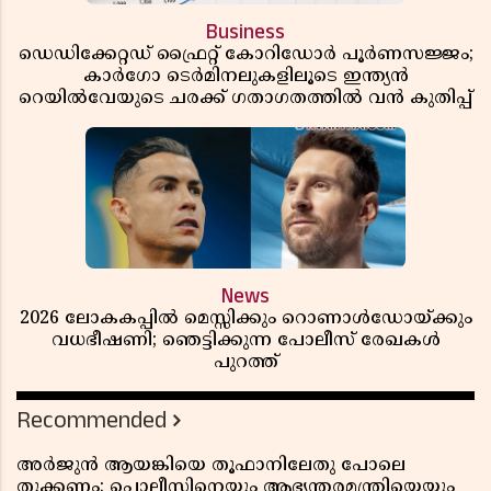
Business
ഡെഡിക്കേറ്റഡ് ഫ്രൈറ്റ് കോറിഡോർ പൂർണസജ്ജം;
കാർഗോ ടെർമിനലുകളിലൂടെ ഇന്ത്യൻ
റെയിൽവേയുടെ ചരക്ക് ഗതാഗതത്തിൽ വൻ കുതിപ്പ്
News
2026 ലോകകപ്പിൽ മെസ്സിക്കും റൊണാൾഡോയ്ക്കും
വധഭീഷണി; ഞെട്ടിക്കുന്ന പോലീസ് രേഖകൾ
പുറത്ത്
Recommended
അർജുൻ ആയങ്കിയെ തൂഫാനിലേതു പോലെ
തൂക്കണം; പൊലീസിനെയും ആഭ്യന്തരമന്ത്രിയെയും