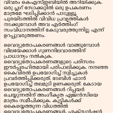
വിവരം കെഎസ്ഇബിയിൽ അറിയിക്കുക.
ഒരു പ്ലഗ് സോക്കറ്റിൽ ഒരു ഉപകരണം
മാത്രമേ ഘടിപ്പിക്കാൻ പാടുള്ളൂ.
പുരയിടത്തിൽ വിവിധ പ്രവൃത്തികൾ
നടക്കുമ്പോൾ അവ എർത്തിംഗ്
സംവിധാനത്തിന് കേടുവരുത്തുന്നില്ല എന്ന്
ഉറപ്പുവരുത്തണം.
വൈദ്യുതോപകരണങ്ങൾ വാങ്ങുമ്പോൾ
വിലയേക്കാൾ ഗുണനിലവാരത്തിന്
പ്രാധാന്യം നൽകുക.
വൈദ്യുതോപകരണങ്ങളുടെ പരിസരം
ഈർപ്പരഹിതമായി പരിപാലിക്കുക. നനഞ്ഞ
കൈവിരൽ ഉപയോഗിച്ച് സ്വിച്ചുകൾ
പ്രവർത്തിപ്പിക്കരുത്. ടേബിൾ ഫാൻ
ഉപയോഗിച്ച് തലമുടി ഉണക്കരുത്. കേടായ
വൈദ്യുതോപകരണങ്ങൾ റിപ്പയർ
ചെയ്യുന്നതിന് അംഗീകൃത ഏജൻസിയെ
മാത്രം സമീപിക്കുക. കുട്ടികൾക്ക്
കൈയ്യെത്തുന്ന വിധത്തിൽ
വൈദ്യുതോപകരണങ്ങൾ, എക്സ്റ്റൻഷൻ