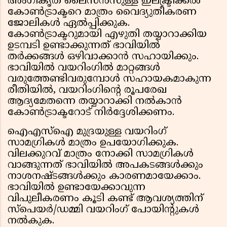
അംഗീകൃത ലൈസൻസുള്ള ഇലക്ട്രിക്കൽ
കോൺട്രാക്ടറെ മാത്രം വൈദ്യുതീകരണ
ജോലികൾ ഏൽപ്പിക്കുക.
കോൺട്രാക്ടറുമായി എഴുതി തയ്യാറാക്കിയ
ഉടമ്പടി ഉണ്ടാക്കുന്നത് ഭാവിയിൽ
തർക്കങ്ങൾ ഒഴിവാക്കാൻ സഹായിക്കും.
ഭാവിയിൽ വയറിംഗിൽ മാറ്റങ്ങൾ
വരുത്തേണ്ടിവരുമ്പോൾ സഹായകമാകുന്ന
രീതിയിൽ, വയറിംഗിന്റെ രൂപരേഖ
ആദ്യമേതന്നെ തയ്യാറാക്കി നൽകാൻ
കോൺട്രാക്ടറോട് നിർദ്ദേശിക്കണം.
ഐഎസ്‌ഐ മുദ്രയുള്ള വയറിംഗ്
സാമഗ്രികൾ മാത്രം ഉപയോഗിക്കുക.
വിലക്കുറവ് മാത്രം നോക്കി സാമഗ്രികൾ
വാങ്ങുന്നത് ഭാവിയിൽ അപകടങ്ങൾക്കും
നാശനഷ്ടങ്ങൾക്കും കാരണമായേക്കാം.
ഭാവിയിൽ ഉണ്ടായേക്കാവുന്ന
വിപുലീകരണം കൂടി കണ്ട് ആവശ്യത്തിന്
സ്പെയർ/ഡമ്മി വയറിംഗ് പോയിന്റുകൾ
നൽകുക.