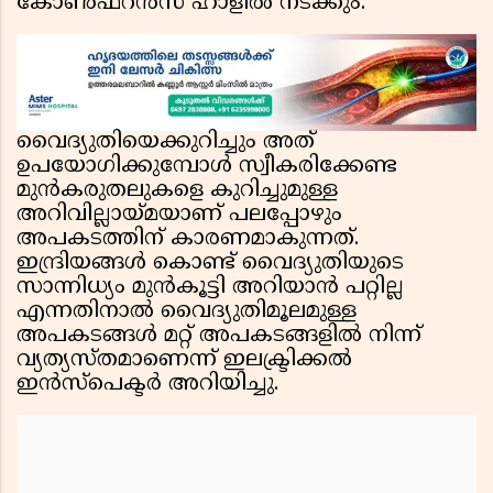
കോൺഫറൻസ് ഹാളിൽ നടക്കും.
വൈദ്യുതിയെക്കുറിച്ചും അത്
ഉപയോഗിക്കുമ്പോൾ സ്വീകരിക്കേണ്ട
മുൻകരുതലുകളെ കുറിച്ചുമുള്ള
അറിവില്ലായ്മയാണ് പലപ്പോഴും
അപകടത്തിന് കാരണമാകുന്നത്.
ഇന്ദ്രിയങ്ങൾ കൊണ്ട് വൈദ്യുതിയുടെ
സാന്നിധ്യം മുൻകൂട്ടി അറിയാൻ പറ്റില്ല
എന്നതിനാൽ വൈദ്യുതിമൂലമുള്ള
അപകടങ്ങൾ മറ്റ് അപകടങ്ങളിൽ നിന്ന്
വ്യത്യസ്തമാണെന്ന് ഇലക്ട്രിക്കൽ
ഇൻസ്‌പെക്ടർ അറിയിച്ചു.