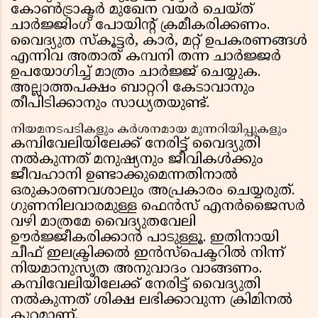
കോൺട്രാക്ടർ മുഖേന വയർ ചെയ്ത്
ചാർജ്ജിംഗ് പോയിന്റ് ക്രമീകരിക്കണം.
വൈദ്യുത സ്കൂട്ടർ, കാർ, മറ്റ് ഉപകരണങ്ങൾ
എന്നിവ അതാത് കമ്പനി തന്ന ചാർജ്ജർ
ഉപയോഗിച്ച് മാത്രം ചാർജ്ജ് ചെയ്യുക.
അല്ലാത്തപക്ഷം ബാറ്ററി കേടാവാനും
തീപിടിക്കാനും സാധ്യതയുണ്ട്.
നിയമനടപടികളും കർശനമായ മുന്നറിയിപ്പുകളും
കമ്പിവേലിയിലേക്ക് നേരിട്ട് വൈദ്യുതി
നൽകുന്നത് മനുഷ്യനും ജീവികൾക്കും
ജീവഹാനി ഉണ്ടാക്കുമെന്നതിനാൽ
ഒരുകാരണവശാലും അപ്രകാരം ചെയ്യരുത്.
ഗുണനിലവാരമുള്ള ഫെൻസ് എനർജൈസർ
വഴി മാത്രമേ വൈദ്യുതവേലി
ഊർജ്ജീകരിക്കാൻ പാടുള്ളൂ. ഇതിനായി
ചീഫ് ഇലക്ട്രിക്കൽ ഇൻസ്‌പെക്ടറിൽ നിന്ന്
നിയമാനുസൃത അനുവാദം വാങ്ങണം.
കമ്പിവേലിയിലേക്ക് നേരിട്ട് വൈദ്യുതി
നൽകുന്നത് ശിക്ഷ ലഭിക്കാവുന്ന ക്രിമിനൽ
കുറ്റമാണ്.