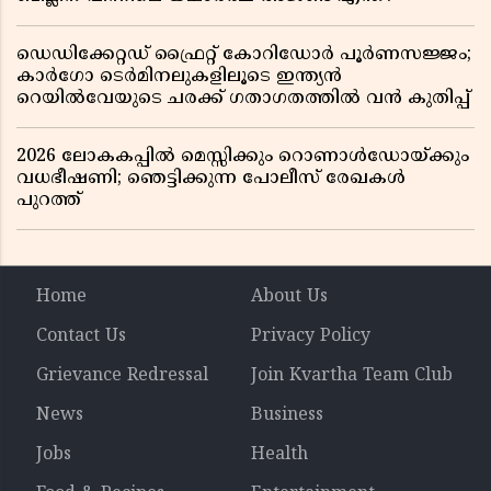
ഡെഡിക്കേറ്റഡ് ഫ്രൈറ്റ് കോറിഡോർ പൂർണസജ്ജം;
കാർഗോ ടെർമിനലുകളിലൂടെ ഇന്ത്യൻ
റെയിൽവേയുടെ ചരക്ക് ഗതാഗതത്തിൽ വൻ കുതിപ്പ്
2026 ലോകകപ്പിൽ മെസ്സിക്കും റൊണാൾഡോയ്ക്കും
വധഭീഷണി; ഞെട്ടിക്കുന്ന പോലീസ് രേഖകൾ
പുറത്ത്
Home
About Us
Contact Us
Privacy Policy
Grievance Redressal
Join Kvartha Team Club
News
Business
Jobs
Health