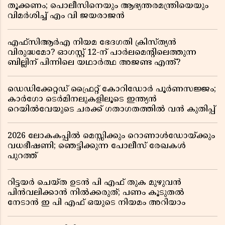
തൂക്കണം; പൊലീസിനെയും ആഭ്യന്തരമന്ത്രിയെയും
വിമർശിച്ച് എം വി ജയരാജൻ
എഫ്സിആർഎ നിയമ ഭേദഗതി ക്രിസ്ത്യൻ
വിരുദ്ധമോ? ഓഗസ്റ്റ് 12-ന് പാർലമെന്റിലെത്തുന്ന
ബില്ലിന് പിന്നിലെ യഥാർത്ഥ അജണ്ട എന്ത്?
ഡെഡിക്കേറ്റഡ് ഫ്രൈറ്റ് കോറിഡോർ പൂർണസജ്ജം;
കാർഗോ ടെർമിനലുകളിലൂടെ ഇന്ത്യൻ
റെയിൽവേയുടെ ചരക്ക് ഗതാഗതത്തിൽ വൻ കുതിപ്പ്
2026 ലോകകപ്പിൽ മെസ്സിക്കും റൊണാൾഡോയ്ക്കും
വധഭീഷണി; ഞെട്ടിക്കുന്ന പോലീസ് രേഖകൾ
പുറത്ത്
റിട്ടയർ ചെയ്ത ഉടൻ പി എഫ് തുക മുഴുവൻ
പിൻവലിക്കാൻ നിൽക്കരുത്; പണം കൂടുതൽ
നേടാൻ ഇ പി എഫ് ഒയുടെ നിയമം അറിയാം