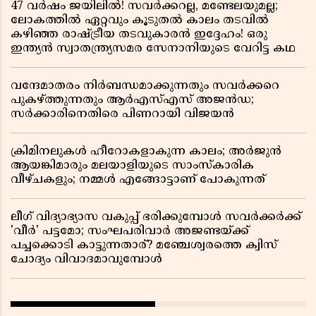
47 വർഷം ജയിലിൽ! സവർക്കറല്ല, മണ്ടേലയുമല്ല;
ലോകത്തിൽ ഏറ്റവും കൂടുതൽ കാലം തടവിൽ
കഴിഞ്ഞ രാഷ്ട്രീയ തടവുകാരൻ ഇദ്ദേഹം! ഒരു
ഇന്ത്യൻ സ്വാതന്ത്ര്യസമര സേനാനിയുടെ വേറിട്ട കഥ
വന്ദേമാതരം നിർബന്ധമാക്കുന്നതും സവർക്കറെ
പുകഴ്ത്തുന്നതും ആർഎസ്എസ് അജൻഡ;
സർക്കാരിനെതിരെ പിണറായി വിജയൻ
ക്രിമിനലുകൾ ഹീറോകളാകുന്ന കാലം; അർജുൻ
ആയങ്കിമാരും മലയാളിയുടെ സാംസ്കാരിക
വീഴ്ചകളും; നമ്മൾ എങ്ങോട്ടാണ് പോകുന്നത്
ലീഗ് വിദ്യാഭ്യാസ വകുപ്പ് ഭരിക്കുമ്പോൾ സവർക്കർക്ക്
'വീർ' പട്ടമോ; സംഘപരിവാർ അജണ്ടയ്ക്ക്
പച്ചക്കൊടി കാട്ടുന്നതാര്? മഞ്ചേശ്വരത്തെ ക്വിസ്
ചോദ്യം വിവാദമാവുമ്പോൾ