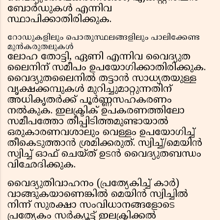
ബോർഡുകൾ എന്നിവ
സ്ഥാപിക്കാതിരിക്കുക.
റോഡുകളിലും പൊതുസ്ഥലങ്ങളിലും പാലിക്കേണ്ട
മുൻകരുതലുകൾ
ലോഹ തോട്ടി, ഏണി എന്നിവ വൈദ്യുത
ലൈനിന് സമീപം ഉപയോഗിക്കാതിരിക്കുക.
വൈദ്യുതലൈനിൽ തട്ടാൻ സാധ്യതയുള്ള
വൃക്ഷക്കമ്പുകൾ മുറിച്ചുമാറ്റുന്നതിന്
അധികൃതർക്ക് പൂർണ്ണസഹകരണം
നൽകുക. ഇലക്ട്രിക് ഉപകരണത്തിലോ
സമീപത്തോ തീപ്പിടിത്തമുണ്ടായാൽ
ഒരുകാരണവശാലും വെള്ളം ഉപയോഗിച്ച്
തീകെടുത്താൻ ശ്രമിക്കരുത്. സ്വിച്ച്/മെയിൻ
സ്വിച്ച് ഓഫ് ചെയ്ത് ഉടൻ വൈദ്യുതബന്ധം
വിഛേദിക്കുക.
വൈദ്യുതിവാഹനം (പ്രത്യേകിച്ച് കാർ)
വാങ്ങുകയാണെങ്കിൽ മെയിൻ സ്വിച്ചിൽ
നിന്ന് സുരക്ഷാ സംവിധാനങ്ങളോടെ
പ്രത്യേകം സർക്യൂട്ട് ഇലക്ട്രിക്കൽ