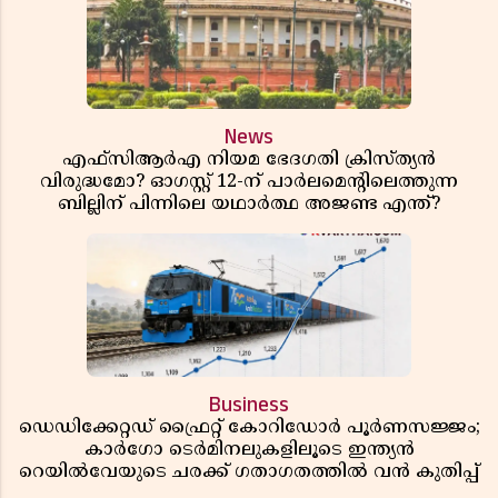
News
എഫ്സിആർഎ നിയമ ഭേദഗതി ക്രിസ്ത്യൻ
വിരുദ്ധമോ? ഓഗസ്റ്റ് 12-ന് പാർലമെന്റിലെത്തുന്ന
ബില്ലിന് പിന്നിലെ യഥാർത്ഥ അജണ്ട എന്ത്?
Business
ഡെഡിക്കേറ്റഡ് ഫ്രൈറ്റ് കോറിഡോർ പൂർണസജ്ജം;
കാർഗോ ടെർമിനലുകളിലൂടെ ഇന്ത്യൻ
റെയിൽവേയുടെ ചരക്ക് ഗതാഗതത്തിൽ വൻ കുതിപ്പ്