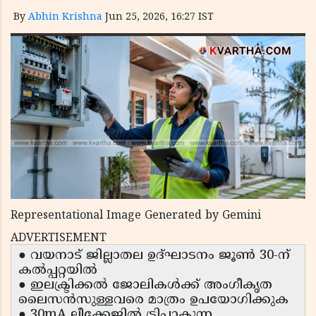
By
Abhin Krishna
Jun 25, 2026, 16:27 IST
Representational Image Generated by Gemini
ADVERTISEMENT
● വയനാട് ജില്ലാതല ഉദ്ഘാടനം ജൂൺ 30-ന്
കൽപ്പറ്റയിൽ
● ഇലക്ട്രിക്കൽ ജോലികൾക്ക് അംഗീകൃത
ലൈസൻസുള്ളവരെ മാത്രം ഉപയോഗിക്കുക
● 30mA ലീക്കേജിൽ ട്രിപ്പാകുന്ന