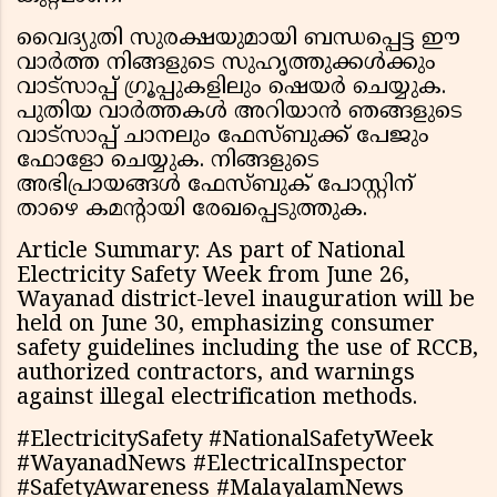
വൈദ്യുതി സുരക്ഷയുമായി ബന്ധപ്പെട്ട ഈ
വാർത്ത നിങ്ങളുടെ സുഹൃത്തുക്കൾക്കും
വാട്സാപ്പ് ഗ്രൂപ്പുകളിലും ഷെയർ ചെയ്യുക.
പുതിയ വാർത്തകൾ അറിയാൻ ഞങ്ങളുടെ
വാട്സാപ്പ് ചാനലും ഫേസ്ബുക്ക് പേജും
ഫോളോ ചെയ്യുക. നിങ്ങളുടെ
അഭിപ്രായങ്ങൾ ഫേസ്ബുക് പോസ്റ്റിന്
താഴെ കമന്റായി രേഖപ്പെടുത്തുക.
Article Summary: As part of National
Electricity Safety Week from June 26,
Wayanad district-level inauguration will be
held on June 30, emphasizing consumer
safety guidelines including the use of RCCB,
authorized contractors, and warnings
against illegal electrification methods.
#ElectricitySafety #NationalSafetyWeek
#WayanadNews #ElectricalInspector
#SafetyAwareness #MalayalamNews