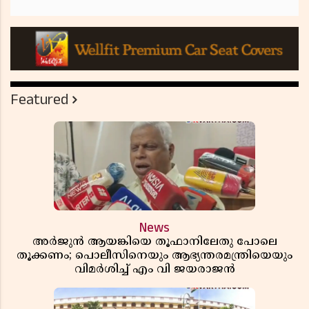
Featured
News
അർജുൻ ആയങ്കിയെ തൂഫാനിലേതു പോലെ
തൂക്കണം; പൊലീസിനെയും ആഭ്യന്തരമന്ത്രിയെയും
വിമർശിച്ച് എം വി ജയരാജൻ