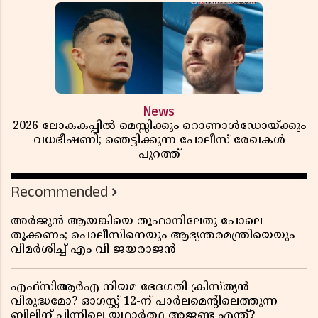
News
2026 ലോകകപ്പിൽ മെസ്സിക്കും റൊണാൾഡോയ്ക്കും
വധഭീഷണി; ഞെട്ടിക്കുന്ന പോലീസ് രേഖകൾ
പുറത്ത്
Recommended
അർജുൻ ആയങ്കിയെ തൂഫാനിലേതു പോലെ
തൂക്കണം; പൊലീസിനെയും ആഭ്യന്തരമന്ത്രിയെയും
വിമർശിച്ച് എം വി ജയരാജൻ
എഫ്സിആർഎ നിയമ ഭേദഗതി ക്രിസ്ത്യൻ
വിരുദ്ധമോ? ഓഗസ്റ്റ് 12-ന് പാർലമെന്റിലെത്തുന്ന
ബില്ലിന് പിന്നിലെ യഥാർത്ഥ അജണ്ട എന്ത്?