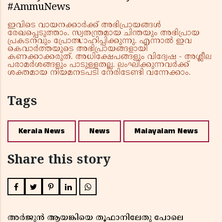
#AmmuNews
ഇവിടെ വായനക്കാർക്ക് അഭിപ്രായങ്ങൾ
രേഖപ്പെടുത്താം. സ്വതന്ത്രമായ ചിന്തയും അഭിപ്രായ
പ്രകടനവും പ്രോത്സാഹിപ്പിക്കുന്നു. എന്നാൽ ഇവ
കെവാർത്തയുടെ അഭിപ്രായങ്ങളായി
കണക്കാക്കരുത്. അധിക്ഷേപങ്ങളും വിദ്വേഷ - അശ്ലീല
പരാമർശങ്ങളും പാടുള്ളതല്ല. ലംഘിക്കുന്നവർക്ക്
ശക്തമായ നിയമനടപടി നേരിടേണ്ടി വന്നേക്കാം.
Tags
Kerala News
News
Malayalam News
Share this story
അർജുൻ ആയങ്കിയെ തൂഫാനിലേതു പോലെ