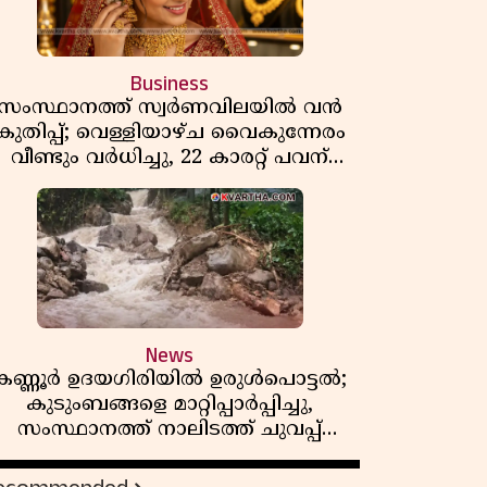
Business
സംസ്ഥാനത്ത് സ്വർണവിലയിൽ വൻ
കുതിപ്പ്; വെള്ളിയാഴ്ച വൈകുന്നേരം
വീണ്ടും വർധിച്ചു, 22 കാരറ്റ് പവന്
1,10,920 രൂപയായി
News
കണ്ണൂർ ഉദയഗിരിയിൽ ഉരുൾപൊട്ടൽ;
കുടുംബങ്ങളെ മാറ്റിപ്പാർപ്പിച്ചു,
സംസ്ഥാനത്ത് നാലിടത്ത് ചുവപ്പ്
ജാഗ്രത