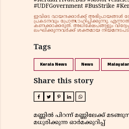
#KeralaPrivateBus #MotorVehicl
#UDFGovernment #BusStrike #K
ഇവിടെ വായനക്കാർക്ക് അഭിപ്രായങ്ങൾ രേഖപ
പ്രകടനവും പ്രോത്സാഹിപ്പിക്കുന്നു. എന
കണക്കാക്കരുത്. അധിക്ഷേപങ്ങളും വിദ്വേഷ
ലംഘിക്കുന്നവർക്ക് ശക്തമായ നിയമനടപടി 
Tags
Kerala News
News
Malayala
Share this story
മണ്ണിൽ പിറന്ന് മണ്ണിലേക്ക് മടങ്ങ
മധുരിക്കുന്ന ഓർമക്കുറിപ്പ്