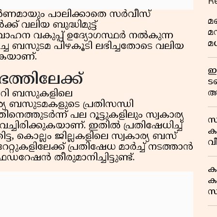
R
പൂർണമായും പാലിക്കാതെ സർവീസ്
മണ
ർക്ക് വലിയ ബുദ്ധിമുട്ട്
മ
ർ വാഹന വകുപ്പ് ഉദ്യോഗസ്ഥർ നൽകുന്ന
മധ
റച്ച ബസുടമ പിഴകൂടി ലഭിച്ചതോടെ വലിയ
കുകയാണ്.
ഈ
്തിലേക്ക്
ട
അ
നറി ബസുകളിലെ
റ
ര്യ ബസുടമകളുടെ പ്രതിസന്ധി
െത്തുടർന്ന് പല റൂട്ടുകളിലും സ്വകാര്യ
സ
ിരിക്കുകയാണ്. ഇതിൽ പ്രതിഷേധിച്ച്
ക
ട്ട, കൊല്ലം ജില്ലകളിലെ സ്വകാര്യ ബസ്
വീ
റേറ്റുകളിലേക്ക് പ്രതിഷേധ മാർച്ച് നടത്താൻ
1
റേഷൻ തീരുമാനിച്ചിട്ടുണ്ട്.
ക
കു
സ
ജ