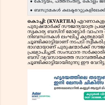
● കോട്ടയം, പത്തനംതിട്ട, കൊല്ലം ജി
● ബസുടമകൾ കലക്ടറേറ്റുകളിലേക്ക് 
കൊച്ചി: (KVARTHA)
എറണാകുളം 
പുരുഷന്മാർക്ക് സൗജന്യയാത്ര പ്രഖ്യാ
സ്വകാര്യ ബസിന് മോട്ടോർ വാഹന വകു
നിബന്ധനകൾ ലംഘിച്ച് കൃത്യമായി സ
ചൂണ്ടിക്കാട്ടിയാണ് നടപടി സ്വീകരിച്
ഭാഗമായാണ് പുരുഷന്മാർക്ക് സൗജ
പ്രഖ്യാപിച്ചത്. സംസ്ഥാന സർക്കാര
ബസ് വ്യവസായത്തെ സാമ്പത്തികമാ
ചൂണ്ടിക്കാട്ടിയായിരുന്നു ഈ വേറിട്