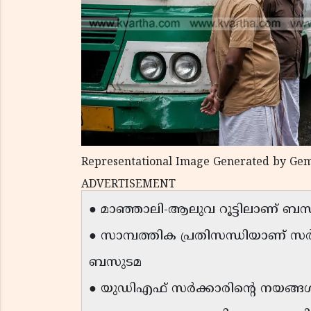
Representational Image Generated by Gem
ADVERTISEMENT
● മാഞ്ഞാലി-ആലുവ റൂട്ടിലാണ് ബസ്
● സാമ്പത്തിക പ്രതിസന്ധിയാണ് സർ
ബസുടമ
● യുഡിഎഫ് സർക്കാരിന്റെ നയങ്ങൾ