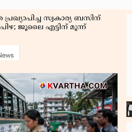
 പ്രഖ്യാപിച്ച സ്വകാര്യ ബസിന്
ിഴ; ജൂലൈ എട്ടിന് മൂന്ന്