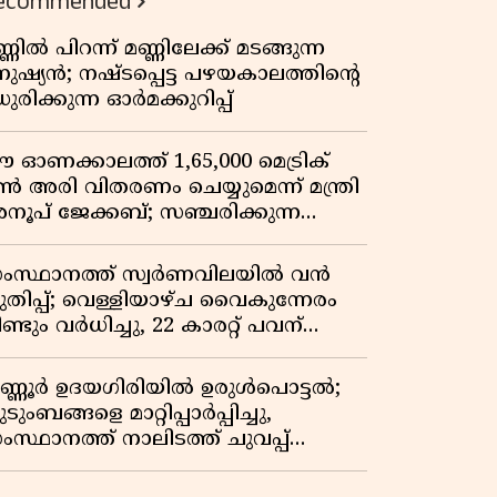
ecommended
്ണിൽ പിറന്ന് മണ്ണിലേക്ക് മടങ്ങുന്ന
നുഷ്യൻ; നഷ്ടപ്പെട്ട പഴയകാലത്തിൻ്റെ
ുരിക്കുന്ന ഓർമക്കുറിപ്പ്
 ഓണക്കാലത്ത് 1,65,000 മെട്രിക്
ൺ അരി വിതരണം ചെയ്യുമെന്ന് മന്ത്രി
നൂപ് ജേക്കബ്; സഞ്ചരിക്കുന്ന
േഷൻ കടകൾക്ക് തുടക്കം
ംസ്ഥാനത്ത് സ്വർണവിലയിൽ വൻ
ുതിപ്പ്; വെള്ളിയാഴ്ച വൈകുന്നേരം
ണ്ടും വർധിച്ചു, 22 കാരറ്റ് പവന്
,10,920 രൂപയായി
ണ്ണൂർ ഉദയഗിരിയിൽ ഉരുൾപൊട്ടൽ;
ടുംബങ്ങളെ മാറ്റിപ്പാർപ്പിച്ചു,
ംസ്ഥാനത്ത് നാലിടത്ത് ചുവപ്പ്
ാഗ്രത