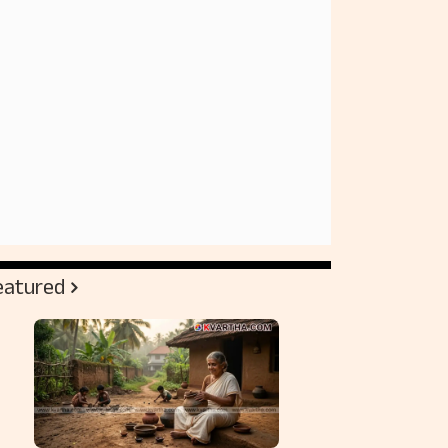
eatured