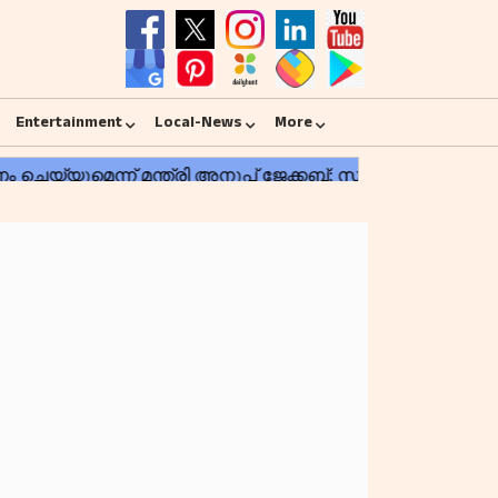
Entertainment
Local-News
More