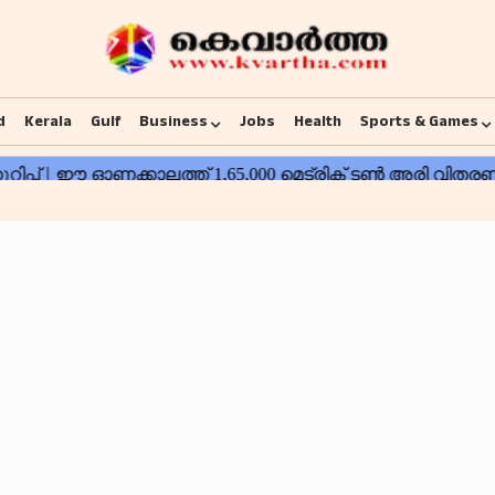
d
Kerala
Gulf
Business
Jobs
Health
Sports & Games