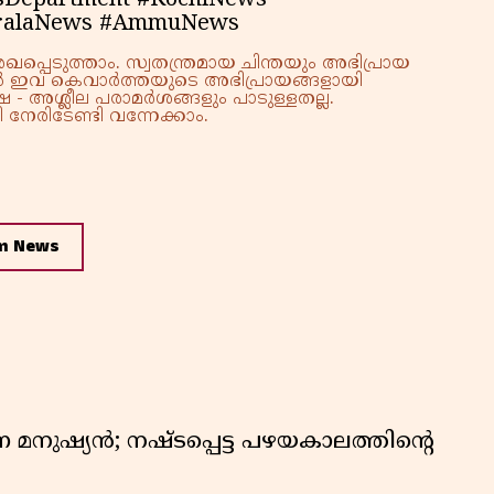
esDepartment #KochiNews
eralaNews #AmmuNews
്പെടുത്താം. സ്വതന്ത്രമായ ചിന്തയും അഭിപ്രായ
്നാൽ ഇവ കെവാർത്തയുടെ അഭിപ്രായങ്ങളായി
 - അശ്ലീല പരാമർശങ്ങളും പാടുള്ളതല്ല.
നേരിടേണ്ടി വന്നേക്കാം.
m News
ുന്ന മനുഷ്യൻ; നഷ്ടപ്പെട്ട പഴയകാലത്തിൻ്റെ