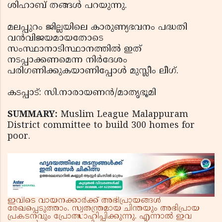
ശിഹാബ് തങ്ങള്‍ പറയുന്നു.
മലപ്പുറം ജില്ലയിലെ കാരുണ്യഭവനം പദ്ധതി
വന്‍വിജയമായതോടെ
സംസ്ഥാനാടിസ്ഥാനത്തില്‍ ഇത്
നടപ്പാക്കണമെന്ന നിര്‍ദേശം
പരിഗണിക്കുകയാണിപ്പോള്‍ മുസ്ലീം ലീഗ്.
കടപ്പാട്: സി.നാരായണന്‍/മാതൃഭൂമി
SUMMARY:
Muslim League Malappuram
District committee to build 300 homes for
poor.
ഇവിടെ വായനക്കാർക്ക് അഭിപ്രായങ്ങൾ
രേഖപ്പെടുത്താം. സ്വതന്ത്രമായ ചിന്തയും അഭിപ്രായ
പ്രകടനവും പ്രോത്സാഹിപ്പിക്കുന്നു. എന്നാൽ ഇവ