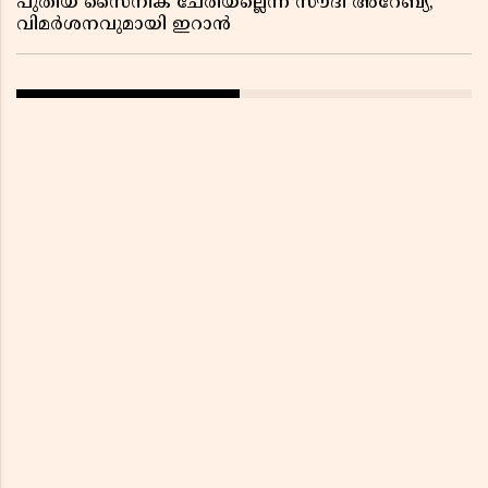
പുതിയ സൈനിക ചേരിയല്ലെന്ന് സൗദി അറേബ്യ,
വിമർശനവുമായി ഇറാൻ