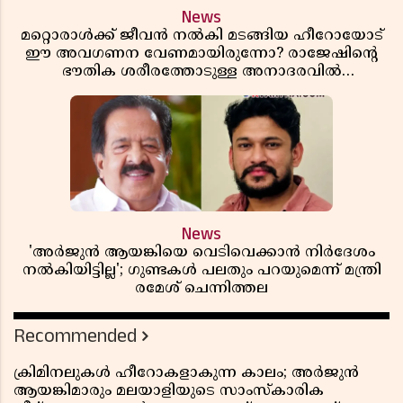
News
മറ്റൊരാൾക്ക് ജീവൻ നൽകി മടങ്ങിയ ഹീറോയോട്
ഈ അവഗണന വേണമായിരുന്നോ? രാജേഷിൻ്റെ
ഭൗതിക ശരീരത്തോടുള്ള അനാദരവിൽ
ആളിപ്പടരുന്ന ജനരോഷവും പാഠവും
News
'അർജുൻ ആയങ്കിയെ വെടിവെക്കാൻ നിർദേശം
നൽകിയിട്ടില്ല'; ഗുണ്ടകൾ പലതും പറയുമെന്ന് മന്ത്രി
രമേശ് ചെന്നിത്തല
Recommended
ക്രിമിനലുകൾ ഹീറോകളാകുന്ന കാലം; അർജുൻ
ആയങ്കിമാരും മലയാളിയുടെ സാംസ്കാരിക