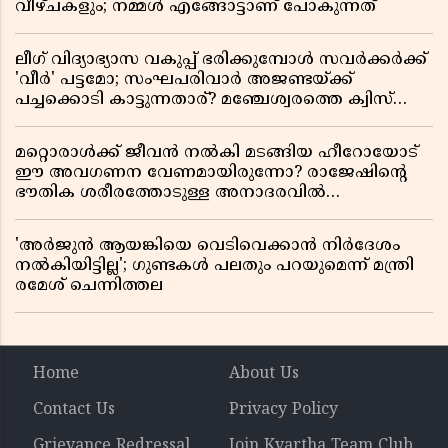
വീഴ്ചകളും; നമ്മൾ എങ്ങോട്ടാണ് പോകുന്നത്
ലീഗ് വിദ്യാഭ്യാസ വകുപ്പ് ഭരിക്കുമ്പോൾ സവർക്കർക്ക്
'വീർ' പട്ടമോ; സംഘപരിവാർ അജണ്ടയ്ക്ക്
പച്ചക്കൊടി കാട്ടുന്നതാര്? മഞ്ചേശ്വരത്തെ ക്വിസ്
ചോദ്യം വിവാദമാവുമ്പോൾ
മറ്റൊരാൾക്ക് ജീവൻ നൽകി മടങ്ങിയ ഹീറോയോട്
ഈ അവഗണന വേണമായിരുന്നോ? രാജേഷിൻ്റെ
ഭൗതിക ശരീരത്തോടുള്ള അനാദരവിൽ
ആളിപ്പടരുന്ന ജനരോഷവും പാഠവും
'അർജുൻ ആയങ്കിയെ വെടിവെക്കാൻ നിർദേശം
നൽകിയിട്ടില്ല'; ഗുണ്ടകൾ പലതും പറയുമെന്ന് മന്ത്രി
രമേശ് ചെന്നിത്തല
Home
About Us
Contact Us
Privacy Policy
Grievance Redressal
Join Kvartha Team Club