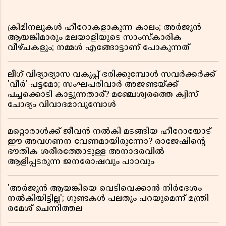
ക്രിമിനലുകൾ ഹീറോകളാകുന്ന കാലം; അർജുൻ
ആയങ്കിമാരും മലയാളിയുടെ സാംസ്കാരിക
വീഴ്ചകളും; നമ്മൾ എങ്ങോട്ടാണ് പോകുന്നത്
ലീഗ് വിദ്യാഭ്യാസ വകുപ്പ് ഭരിക്കുമ്പോൾ സവർക്കർക്ക്
'വീർ' പട്ടമോ; സംഘപരിവാർ അജണ്ടയ്ക്ക്
പച്ചക്കൊടി കാട്ടുന്നതാര്? മഞ്ചേശ്വരത്തെ ക്വിസ്
ചോദ്യം വിവാദമാവുമ്പോൾ
മറ്റൊരാൾക്ക് ജീവൻ നൽകി മടങ്ങിയ ഹീറോയോട്
ഈ അവഗണന വേണമായിരുന്നോ? രാജേഷിൻ്റെ
ഭൗതിക ശരീരത്തോടുള്ള അനാദരവിൽ
ആളിപ്പടരുന്ന ജനരോഷവും പാഠവും
'അർജുൻ ആയങ്കിയെ വെടിവെക്കാൻ നിർദേശം
നൽകിയിട്ടില്ല'; ഗുണ്ടകൾ പലതും പറയുമെന്ന് മന്ത്രി
രമേശ് ചെന്നിത്തല