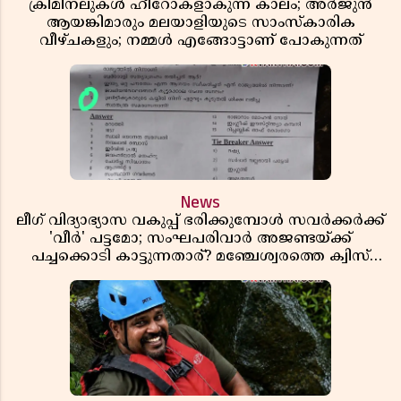
ക്രിമിനലുകൾ ഹീറോകളാകുന്ന കാലം; അർജുൻ
ആയങ്കിമാരും മലയാളിയുടെ സാംസ്കാരിക
വീഴ്ചകളും; നമ്മൾ എങ്ങോട്ടാണ് പോകുന്നത്
News
ലീഗ് വിദ്യാഭ്യാസ വകുപ്പ് ഭരിക്കുമ്പോൾ സവർക്കർക്ക്
'വീർ' പട്ടമോ; സംഘപരിവാർ അജണ്ടയ്ക്ക്
പച്ചക്കൊടി കാട്ടുന്നതാര്? മഞ്ചേശ്വരത്തെ ക്വിസ്
ചോദ്യം വിവാദമാവുമ്പോൾ