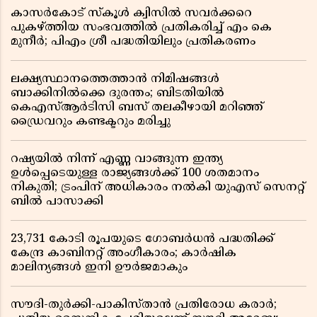
കാസർകോട് സ്കൂൾ ക്വിസിൽ സവർക്കറെ
പുകഴ്ത്തിയ സംഭവത്തിൽ പ്രതികരിച്ച് എം കെ
മുനീർ; പിഎം ശ്രീ പദ്ധതിയിലും പ്രതികരണം
ലക്ഷ്യസ്ഥാനത്തെത്താൻ നിമിഷങ്ങൾ
ബാക്കിനിൽക്കെ ദുരന്തം; ബിടതിയിൽ
കെഎസ്ആർടിസി ബസ് തലകീഴായി മറിഞ്ഞ്
ഡ്രൈവറും കണ്ടക്ടറും മരിച്ചു
റഷ്യയിൽ നിന്ന് എണ്ണ വാങ്ങുന്ന ഇന്ത്യ
ഉൾപ്പെടെയുള്ള രാജ്യങ്ങൾക്ക് 100 ശതമാനം
നികുതി; ട്രംപിന് അധികാരം നൽകി യുഎസ് സെനറ്റ്
ബിൽ പാസാക്കി
23,731 കോടി രൂപയുടെ ഗോബർധൻ പദ്ധതിക്ക്
കേന്ദ്ര കാബിനറ്റ് അംഗീകാരം; കാർഷിക
മാലിന്യങ്ങൾ ഇനി ഊർജമാകും
സൗദി-തുർക്കി-പാകിസ്താൻ പ്രതിരോധ കരാർ;