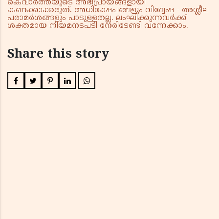
കെവാർത്തയുടെ അഭിപ്രായങ്ങളായി
കണക്കാക്കരുത്. അധിക്ഷേപങ്ങളും വിദ്വേഷ - അശ്ലീല
പരാമർശങ്ങളും പാടുള്ളതല്ല. ലംഘിക്കുന്നവർക്ക്
ശക്തമായ നിയമനടപടി നേരിടേണ്ടി വന്നേക്കാം.
Share this story