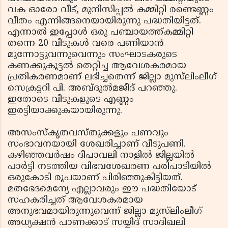
വക ഓരോ വീട്, മുനിസിപ്പല്‍ കമ്മിറ്റി രണ്ടെണ്ണം
വീതം എന്നിങ്ങനെയായിരുന്നു പദ്ധതിയിട്ടത്.
എന്നാല്‍ ഇപ്പോള്‍ ഒരു പഞ്ചായത്ത്കമ്മിറ്റി
തന്നെ 20 വീടുകള്‍ വരെ പണിയാന്‍
മുന്നോട്ടുവന്നുവെന്നും സംഘാടകരുടെ
കണക്കുകൂട്ടല്‍ തെറ്റിച്ച ആവേശകരമായ
പ്രതികരണമാണ് ലഭിച്ചതെന്ന് ജില്ലാ മുസ്‌ലിംലീഗ്
സെക്രട്ടറി പി. അബ്ദുല്‍മജീദ് പറഞ്ഞു.
ഇതോടെ വീടുകളുടെ എണ്ണം
ഇരട്ടിയാക്കുകയായിരുന്നു.
അസംസ്‌കൃതവസ്തുക്കളും പണവും
സംഭാവനയായി ശേഖരിച്ചാണ് വീടുപണി.
കഴിഞ്ഞവര്‍ഷം ദീപാവലി നാളില്‍ ജില്ലയില്‍
പാര്‍ട്ടി നടത്തിയ വിഭവശേഖരണ പരിപാടിയില്‍
ഒരുകോടി രൂപയാണ് പിരിഞ്ഞുകിട്ടിയത്.
മതഭേദമെന്യേ എല്ലാവരും ഈ പദ്ധതിയോട്
സഹകരിച്ചത് ആവേശകരമായ
അനുഭവമായിരുന്നുവെന്ന് ജില്ലാ മുസ്‌ലിംലീഗ്
അധ്യക്ഷന്‍ പാണക്കാട് സയ്യിദ് സാദിഖലി