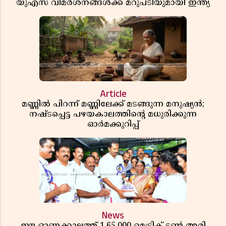
യുഎസ് വിമർശനങ്ങൾക്ക് മറുപടിയുമായി ഇന്ത്യ
Article
മണ്ണിൽ പിറന്ന് മണ്ണിലേക്ക് മടങ്ങുന്ന മനുഷ്യൻ;
നഷ്ടപ്പെട്ട പഴയകാലത്തിൻ്റെ മധുരിക്കുന്ന
ഓർമക്കുറിപ്പ്
News
ഈ ഓണക്കാലത്ത് 1,65,000 മെട്രിക് ടൺ അരി