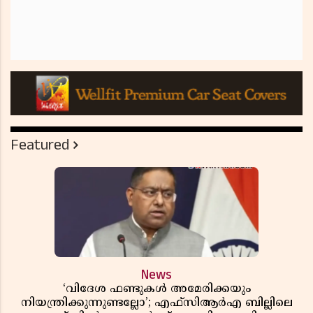
Featured
News
‘വിദേശ ഫണ്ടുകൾ അമേരിക്കയും
നിയന്ത്രിക്കുന്നുണ്ടല്ലോ’; എഫ്സിആർഎ ബില്ലിലെ