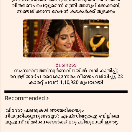
വിതരണം ചെയ്യുമെന്ന് മന്ത്രി അനൂപ് ജേക്കബ്;
സഞ്ചരിക്കുന്ന റേഷൻ കടകൾക്ക് തുടക്കം
Business
സംസ്ഥാനത്ത് സ്വർണവിലയിൽ വൻ കുതിപ്പ്;
വെള്ളിയാഴ്ച വൈകുന്നേരം വീണ്ടും വർധിച്ചു, 22
കാരറ്റ് പവന് 1,10,920 രൂപയായി
Recommended
‘വിദേശ ഫണ്ടുകൾ അമേരിക്കയും
നിയന്ത്രിക്കുന്നുണ്ടല്ലോ’; എഫ്സിആർഎ ബില്ലിലെ
യുഎസ് വിമർശനങ്ങൾക്ക് മറുപടിയുമായി ഇന്ത്യ