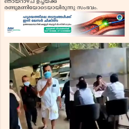
ഞായറാഴ്ച ഉച്ചയ്ക്ക്
രണ്ടുമണിയോടെയായിരുന്നു സംഭവം.