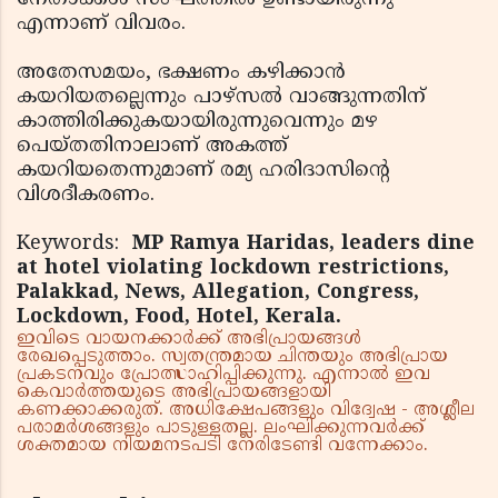
എന്നാണ് വിവരം.
അതേസമയം, ഭക്ഷണം കഴിക്കാന്‍
കയറിയതല്ലെന്നും പാഴ്സല്‍ വാങ്ങുന്നതിന്
കാത്തിരിക്കുകയായിരുന്നുവെന്നും മഴ
പെയ്തതിനാലാണ് അകത്ത്
കയറിയതെന്നുമാണ് രമ്യ ഹരിദാസിന്റെ
വിശദീകരണം.
Keywords:
MP Ramya Haridas, leaders dine
at hotel violating lockdown restrictions,
Palakkad, News, Allegation, Congress,
Lockdown, Food, Hotel, Kerala.
ഇവിടെ വായനക്കാർക്ക് അഭിപ്രായങ്ങൾ
രേഖപ്പെടുത്താം. സ്വതന്ത്രമായ ചിന്തയും അഭിപ്രായ
പ്രകടനവും പ്രോത്സാഹിപ്പിക്കുന്നു. എന്നാൽ ഇവ
കെവാർത്തയുടെ അഭിപ്രായങ്ങളായി
കണക്കാക്കരുത്. അധിക്ഷേപങ്ങളും വിദ്വേഷ - അശ്ലീല
പരാമർശങ്ങളും പാടുള്ളതല്ല. ലംഘിക്കുന്നവർക്ക്
ശക്തമായ നിയമനടപടി നേരിടേണ്ടി വന്നേക്കാം.