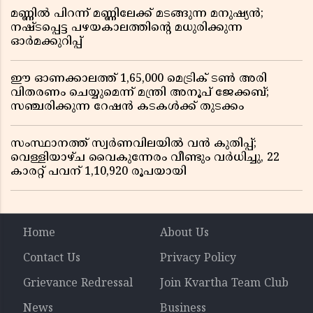
മണ്ണിൽ പിറന്ന് മണ്ണിലേക്ക് മടങ്ങുന്ന മനുഷ്യൻ;
നഷ്ടപ്പെട്ട പഴയകാലത്തിൻ്റെ മധുരിക്കുന്ന
ഓർമക്കുറിപ്പ്
ഈ ഓണക്കാലത്ത് 1,65,000 മെട്രിക് ടൺ അരി
വിതരണം ചെയ്യുമെന്ന് മന്ത്രി അനൂപ് ജേക്കബ്;
സഞ്ചരിക്കുന്ന റേഷൻ കടകൾക്ക് തുടക്കം
സംസ്ഥാനത്ത് സ്വർണവിലയിൽ വൻ കുതിപ്പ്;
വെള്ളിയാഴ്ച വൈകുന്നേരം വീണ്ടും വർധിച്ചു, 22
കാരറ്റ് പവന് 1,10,920 രൂപയായി
Home
About Us
Contact Us
Privacy Policy
Grievance Redressal
Join Kvartha Team Club
News
Business