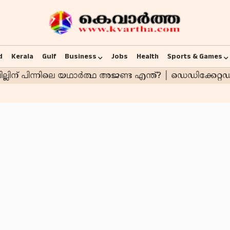
d
Kerala
Gulf
Business
Jobs
Health
Sports & Games