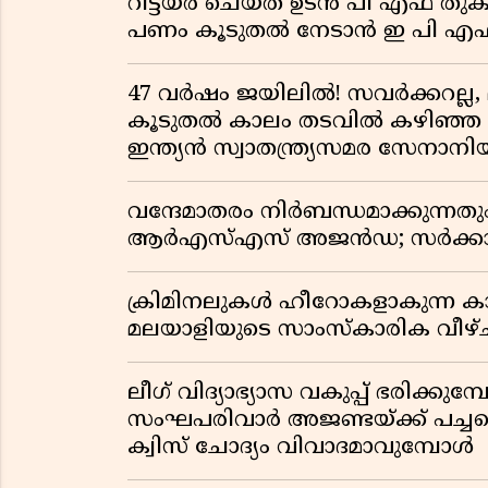
റിട്ടയർ ചെയ്ത ഉടൻ പി എഫ് തുക
പണം കൂടുതൽ നേടാൻ ഇ പി എഫ്
47 വർഷം ജയിലിൽ! സവർക്കറല്ല, 
കൂടുതൽ കാലം തടവിൽ കഴിഞ്ഞ രാ
ഇന്ത്യൻ സ്വാതന്ത്ര്യസമര സേനാനി
വന്ദേമാതരം നിർബന്ധമാക്കുന്നതു
ആർഎസ്എസ് അജൻഡ; സർക്കാര
ക്രിമിനലുകൾ ഹീറോകളാകുന്ന ക
മലയാളിയുടെ സാംസ്കാരിക വീഴ്ച
ലീഗ് വിദ്യാഭ്യാസ വകുപ്പ് ഭരിക്കുമ
സംഘപരിവാർ അജണ്ടയ്ക്ക് പച്ചക്ക
ക്വിസ് ചോദ്യം വിവാദമാവുമ്പോൾ