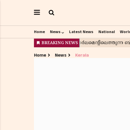
Home
News
Latest News
National
Worl
Home
News
Kerala