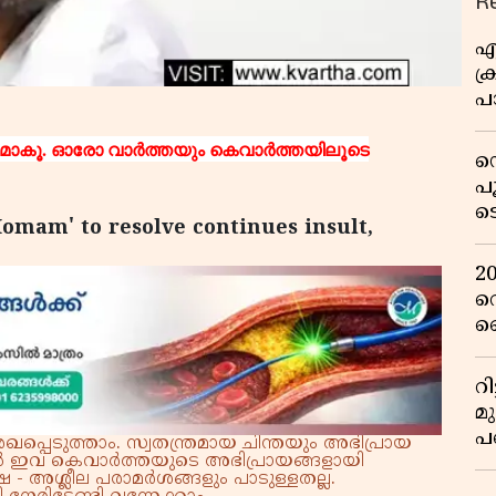
R
എ
ക്
പാ
യ
ാകൂ. ഓരോ വാര്‍ത്തയും കെവാര്‍ത്തയിലൂടെ
ഡ
പ
ട
Homam' to resolve continues insult,
റ
വ
2
റ
ഞ
പു
റ
മ
പ
്പെടുത്താം. സ്വതന്ത്രമായ ചിന്തയും അഭിപ്രായ
്നാൽ ഇവ കെവാർത്തയുടെ അഭിപ്രായങ്ങളായി
ഒ
 - അശ്ലീല പരാമർശങ്ങളും പാടുള്ളതല്ല.