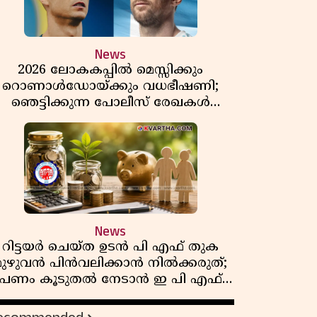
News
2026 ലോകകപ്പിൽ മെസ്സിക്കും
റൊണാൾഡോയ്ക്കും വധഭീഷണി;
ഞെട്ടിക്കുന്ന പോലീസ് രേഖകൾ
പുറത്ത്
News
റിട്ടയർ ചെയ്ത ഉടൻ പി എഫ് തുക
മുഴുവൻ പിൻവലിക്കാൻ നിൽക്കരുത്;
പണം കൂടുതൽ നേടാൻ ഇ പി എഫ്
ഒയുടെ നിയമം അറിയാം