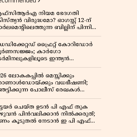
ecommended
ഫ്സിആർഎ നിയമ ഭേദഗതി
രിസ്ത്യൻ വിരുദ്ധമോ? ഓഗസ്റ്റ് 12-ന്
ർലമെന്റിലെത്തുന്ന ബില്ലിന് പിന്നിലെ
ഥാർത്ഥ അജണ്ട എന്ത്?
െഡിക്കേറ്റഡ് ഫ്രൈറ്റ് കോറിഡോർ
ൂർണസജ്ജം; കാർഗോ
െർമിനലുകളിലൂടെ ഇന്ത്യൻ
െയിൽവേയുടെ ചരക്ക് ഗതാഗതത്തിൽ
ൻ കുതിപ്പ്
026 ലോകകപ്പിൽ മെസ്സിക്കും
ൊണാൾഡോയ്ക്കും വധഭീഷണി;
െട്ടിക്കുന്ന പോലീസ് രേഖകൾ
റത്ത്
ിട്ടയർ ചെയ്ത ഉടൻ പി എഫ് തുക
ുഴുവൻ പിൻവലിക്കാൻ നിൽക്കരുത്;
ണം കൂടുതൽ നേടാൻ ഇ പി എഫ്
യുടെ നിയമം അറിയാം