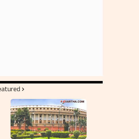
eatured