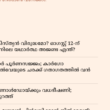
നേരിടേണ്ടി വന്നേക്കാം.
്യൻ വിരുദ്ധമോ? ഓഗസ്റ്റ് 12-ന്
ിന്നിലെ യഥാർത്ഥ അജണ്ട എന്ത്?
ിഡോർ പൂർണസജ്ജം; കാർഗോ
യിൽവേയുടെ ചരക്ക് ഗതാഗതത്തിൽ വൻ
 റൊണാൾഡോയ്ക്കും വധഭീഷണി;
റത്ത്