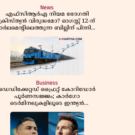
News
എഫ്സിആർഎ നിയമ ഭേദഗതി
ക്രിസ്ത്യൻ വിരുദ്ധമോ? ഓഗസ്റ്റ് 12-ന്
ാർലമെന്റിലെത്തുന്ന ബില്ലിന് പിന്നിലെ
യഥാർത്ഥ അജണ്ട എന്ത്?
Business
ഡെഡിക്കേറ്റഡ് ഫ്രൈറ്റ് കോറിഡോർ
പൂർണസജ്ജം; കാർഗോ
ടെർമിനലുകളിലൂടെ ഇന്ത്യൻ
െയിൽവേയുടെ ചരക്ക് ഗതാഗതത്തിൽ
വൻ കുതിപ്പ്