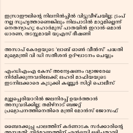
ഇസ്രാഈലിന്റെ നിലനിൽപ്പിൽ വിട്ടുവീഴ്ചയില്ല; ട്രംപ്
നല്ല സുഹൃത്താണെങ്കിലും നിലപാടിൽ മാറ്റമില്ലെന്ന്
നെതന്യാഹു; ഹോർമുസ് പാതയിൽ ഇറാൻ-ഒമാൻ
ധാരണ, തടസ്സമായി യുഎസ് ഭീഷണി
അസാപ് കേരളയുടെ ‘ലാബ് ഓൺ വീൽസ്’ പദ്ധതി
മുഖ്യമന്ത്രി വി ഡി സതീശൻ ഉദ്ഘാടനം ചെയ്യും
എംഡിഎംഎ കേസ് അന്വേഷണം വ്യാജരേഖ
നിർമിക്കുന്നവരിലേക്ക്; ലഹരി മാഫിയയുടെ
ഇടനിലക്കാരെ കുടുക്കി കണ്ണൂർ സിറ്റി പൊലീസ്
മുല്ലപ്പെരിയാറിൽ ജലനിരപ്പ് ഉയർത്താൻ
അനുവദിക്കില്ല; തമിഴ്നാട് ബജറ്റ്
പ്രഖ്യാപനത്തിനെതിരെ മന്ത്രി മോൻസ് ജോസഫ്
ബൈരക്കുപ്പ പാലത്തിന് കർണാടക സർക്കാരിൻ്റെ
അനുമതി; നിർമാണത്തിന് എൻഒസി ലഭിച്ചതായി