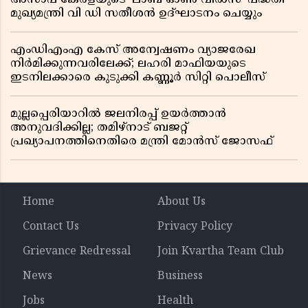
മുഖ്യമന്ത്രി വി ഡി സതീശൻ ഉദ്ഘാടനം ചെയ്യും
എംഡിഎംഎ കേസ് അന്വേഷണം വ്യാജരേഖ
നിർമിക്കുന്നവരിലേക്ക്; ലഹരി മാഫിയയുടെ
ഇടനിലക്കാരെ കുടുക്കി കണ്ണൂർ സിറ്റി പൊലീസ്
മുല്ലപ്പെരിയാറിൽ ജലനിരപ്പ് ഉയർത്താൻ
അനുവദിക്കില്ല; തമിഴ്നാട് ബജറ്റ്
പ്രഖ്യാപനത്തിനെതിരെ മന്ത്രി മോൻസ് ജോസഫ്
Home
About Us
Contact Us
Privacy Policy
Grievance Redressal
Join Kvartha Team Club
News
Business
Jobs
Health