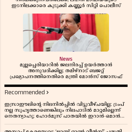
ഇടനിലക്കാരെ കുടുക്കി കണ്ണൂർ സിറ്റി പൊലീസ്
News
മുല്ലപ്പെരിയാറിൽ ജലനിരപ്പ് ഉയർത്താൻ
അനുവദിക്കില്ല; തമിഴ്നാട് ബജറ്റ്
പ്രഖ്യാപനത്തിനെതിരെ മന്ത്രി മോൻസ് ജോസഫ്
Recommended
ഇസ്രാഈലിന്റെ നിലനിൽപ്പിൽ വിട്ടുവീഴ്ചയില്ല; ട്രംപ്
നല്ല സുഹൃത്താണെങ്കിലും നിലപാടിൽ മാറ്റമില്ലെന്ന്
നെതന്യാഹു; ഹോർമുസ് പാതയിൽ ഇറാൻ-ഒമാൻ
ധാരണ, തടസ്സമായി യുഎസ് ഭീഷണി
അസാപ് കേരളയുടെ ‘ലാബ് ഓൺ വീൽസ്’ പദ്ധതി