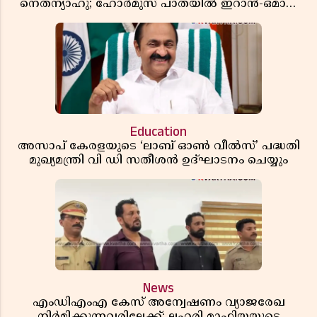
നെതന്യാഹു; ഹോർമുസ് പാതയിൽ ഇറാൻ-ഒമാൻ
ധാരണ, തടസ്സമായി യുഎസ് ഭീഷണി
Education
അസാപ് കേരളയുടെ ‘ലാബ് ഓൺ വീൽസ്’ പദ്ധതി
മുഖ്യമന്ത്രി വി ഡി സതീശൻ ഉദ്ഘാടനം ചെയ്യും
News
എംഡിഎംഎ കേസ് അന്വേഷണം വ്യാജരേഖ
നിർമിക്കുന്നവരിലേക്ക്; ലഹരി മാഫിയയുടെ