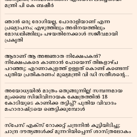
മന്ത്രി പി കെ ബഷീർ
ഞാൻ ഒരു രോഗിയല്ല, പോരാളിയാണ് എന്ന
പ്രഖ്യാപനം; എഴുത്തിലും അഭിനയത്തിലും
മോഡലിങ്ങിലും പഴയതിനേക്കാൾ സജീവമായി
പ്രകൃതി
ആരാണ് ആ അജ്ഞാത നിക്ഷേപകൻ?
നിക്ഷേപകരെ കാണാൻ പോയെന്ന് തിങ്കളാഴ്ച
പറഞ്ഞു; എറണാകുളത്ത് ഉള്ളത് കൊണ്ട് കണ്ടെന്ന്
പുതിയ പ്രതികരണം! മുഖ്യമന്ത്രി വി ഡി സതീശന്റെ
മറ്റൊരു യു-ടേൺ കൂടി വിവാദമാകുമ്പോൾ
അയോധ്യയിൽ മാത്രം ഒതുങ്ങുന്നില്ല! സമ്പന്നമായ
മുംബൈ സിദ്ധിവിനായക ക്ഷേത്രത്തിൽ 18
കോടിയുടെ കാണിക്ക തട്ടിപ്പ്? പുതിയ വിവാദം
മഹാരാഷ്ട്രയെ ഞെട്ടിക്കുമ്പോൾ
സ്പേസ് എക്സ് റോക്കറ്റ് ചന്ദ്രനിൽ കൂട്ടിയിടിച്ചു;
ചാന്ദ്ര ദൗത്യങ്ങൾക്ക് മുന്നറിയിപ്പെന്ന് ശാസ്ത്രലോകം ​​​​​​​