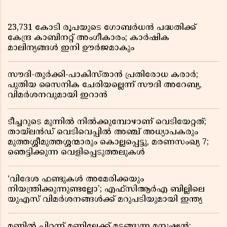
23,731 കോടി രൂപയുടെ ഗോബർധൻ പദ്ധതിക്ക്
കേന്ദ്ര കാബിനറ്റ് അംഗീകാരം; കാർഷിക
മാലിന്യങ്ങൾ ഇനി ഊർജമാകും
സൗദി-തുർക്കി-പാകിസ്താൻ പ്രതിരോധ കരാർ;
പുതിയ സൈനിക ചേരിയല്ലെന്ന് സൗദി അറേബ്യ,
വിമർശനവുമായി ഇറാൻ
ടീച്ചറുടെ മുന്നിൽ നിൽക്കുമ്പോഴാണ് വെടിയേറ്റത്;
തായ്‌ലൻഡ് വെടിവെപ്പിൽ അഞ്ച് അധ്യാപകരും
മുത്തശ്ശീമുത്തശ്ശന്മാരും കൊല്ലപ്പെട്ടു, മരണസംഖ്യ 7;
ഞെട്ടിക്കുന്ന വെളിപ്പെടുത്തലുകൾ
‘വിദേശ ഫണ്ടുകൾ അമേരിക്കയും
നിയന്ത്രിക്കുന്നുണ്ടല്ലോ’; എഫ്സിആർഎ ബില്ലിലെ
യുഎസ് വിമർശനങ്ങൾക്ക് മറുപടിയുമായി ഇന്ത്യ
മണ്ണിൽ പിറന്ന് മണ്ണിലേക്ക് മടങ്ങുന്ന മനുഷ്യൻ;