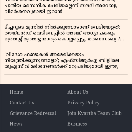
പുതിയ സൈനിക ചേരിയല്ലെന്ന് സൗദി അറേബ്യ,
വിമർശനവുമായി ഇറാൻ
ടീച്ചറുടെ മുന്നിൽ നിൽക്കുമ്പോഴാണ് വെടിയേറ്റത്;
തായ്‌ലൻഡ് വെടിവെപ്പിൽ അഞ്ച് അധ്യാപകരും
മുത്തശ്ശീമുത്തശ്ശന്മാരും കൊല്ലപ്പെട്ടു, മരണസംഖ്യ 7;
ഞെട്ടിക്കുന്ന വെളിപ്പെടുത്തലുകൾ
‘വിദേശ ഫണ്ടുകൾ അമേരിക്കയും
നിയന്ത്രിക്കുന്നുണ്ടല്ലോ’; എഫ്സിആർഎ ബില്ലിലെ
യുഎസ് വിമർശനങ്ങൾക്ക് മറുപടിയുമായി ഇന്ത്യ
Home
About Us
Contact Us
Privacy Policy
Grievance Redressal
Join Kvartha Team Club
News
Business