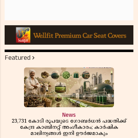
Featured
News
23,731 കോടി രൂപയുടെ ഗോബർധൻ പദ്ധതിക്ക്
കേന്ദ്ര കാബിനറ്റ് അംഗീകാരം; കാർഷിക
മാലിന്യങ്ങൾ ഇനി ഊർജമാകും