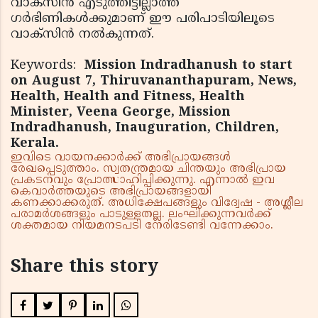
വാക്സിന്‍ എടുത്തിട്ടില്ലാത്ത
ഗര്‍ഭിണികള്‍ക്കുമാണ് ഈ പരിപാടിയിലൂടെ
വാക്സിന്‍ നല്‍കുന്നത്.
Keywords:
Mission Indradhanush to start
on August 7, Thiruvananthapuram, News,
Health, Health and Fitness, Health
Minister, Veena George, Mission
Indradhanush, Inauguration, Children,
Kerala.
ഇവിടെ വായനക്കാർക്ക് അഭിപ്രായങ്ങൾ
രേഖപ്പെടുത്താം. സ്വതന്ത്രമായ ചിന്തയും അഭിപ്രായ
പ്രകടനവും പ്രോത്സാഹിപ്പിക്കുന്നു. എന്നാൽ ഇവ
കെവാർത്തയുടെ അഭിപ്രായങ്ങളായി
കണക്കാക്കരുത്. അധിക്ഷേപങ്ങളും വിദ്വേഷ - അശ്ലീല
പരാമർശങ്ങളും പാടുള്ളതല്ല. ലംഘിക്കുന്നവർക്ക്
ശക്തമായ നിയമനടപടി നേരിടേണ്ടി വന്നേക്കാം.
Share this story