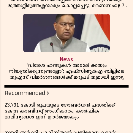
മുത്തശ്ശീമുത്തശ്ശന്മാരും കൊല്ലപ്പെട്ടു, മരണസംഖ്യ 7;
ഞെട്ടിക്കുന്ന വെളിപ്പെടുത്തലുകൾ
News
‘വിദേശ ഫണ്ടുകൾ അമേരിക്കയും
നിയന്ത്രിക്കുന്നുണ്ടല്ലോ’; എഫ്സിആർഎ ബില്ലിലെ
യുഎസ് വിമർശനങ്ങൾക്ക് മറുപടിയുമായി ഇന്ത്യ
Recommended
23,731 കോടി രൂപയുടെ ഗോബർധൻ പദ്ധതിക്ക്
കേന്ദ്ര കാബിനറ്റ് അംഗീകാരം; കാർഷിക
മാലിന്യങ്ങൾ ഇനി ഊർജമാകും
സൗദി-തുർക്കി-പാകിസ്താൻ പ്രതിരോധ കരാർ;