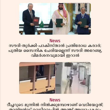
News
സൗദി-തുർക്കി-പാകിസ്താൻ പ്രതിരോധ കരാർ;
പുതിയ സൈനിക ചേരിയല്ലെന്ന് സൗദി അറേബ്യ,
വിമർശനവുമായി ഇറാൻ
News
ടീച്ചറുടെ മുന്നിൽ നിൽക്കുമ്പോഴാണ് വെടിയേറ്റത്;
തായ്‌ലൻഡ് വെടിവെപ്പിൽ അഞ്ച് അധ്യാപകരും