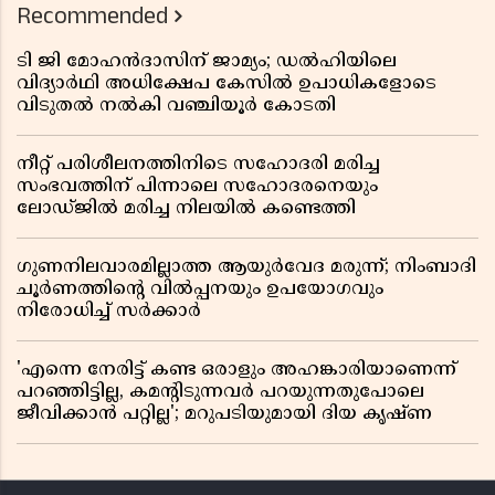
Recommended
ടി ജി മോഹൻദാസിന് ജാമ്യം; ഡൽഹിയിലെ
വിദ്യാർഥി അധിക്ഷേപ കേസിൽ ഉപാധികളോടെ
വിടുതൽ നൽകി വഞ്ചിയൂർ കോടതി
നീറ്റ് പരിശീലനത്തിനിടെ സഹോദരി മരിച്ച
സംഭവത്തിന് പിന്നാലെ സഹോദരനെയും
ലോഡ്ജിൽ മരിച്ച നിലയിൽ കണ്ടെത്തി
ഗുണനിലവാരമില്ലാത്ത ആയുർവേദ മരുന്ന്; നിംബാദി
ചൂർണത്തിൻ്റെ വിൽപ്പനയും ഉപയോഗവും
നിരോധിച്ച് സർക്കാർ
'എന്നെ നേരിട്ട് കണ്ട ഒരാളും അഹങ്കാരിയാണെന്ന്
പറഞ്ഞിട്ടില്ല, കമൻ്റിടുന്നവർ പറയുന്നതുപോലെ
ജീവിക്കാൻ പറ്റില്ല'; മറുപടിയുമായി ദിയ കൃഷ്ണ