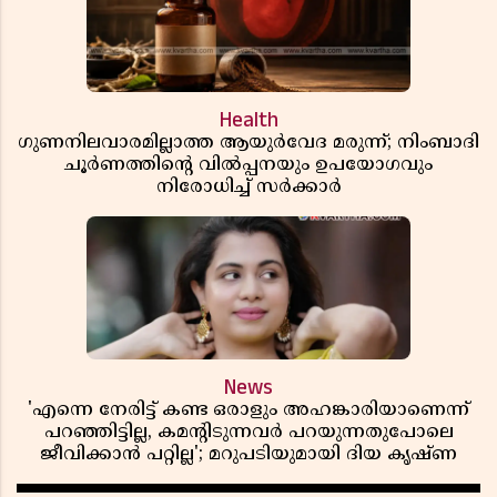
Health
ഗുണനിലവാരമില്ലാത്ത ആയുർവേദ മരുന്ന്; നിംബാദി
ചൂർണത്തിൻ്റെ വിൽപ്പനയും ഉപയോഗവും
നിരോധിച്ച് സർക്കാർ
News
'എന്നെ നേരിട്ട് കണ്ട ഒരാളും അഹങ്കാരിയാണെന്ന്
പറഞ്ഞിട്ടില്ല, കമൻ്റിടുന്നവർ പറയുന്നതുപോലെ
ജീവിക്കാൻ പറ്റില്ല'; മറുപടിയുമായി ദിയ കൃഷ്ണ