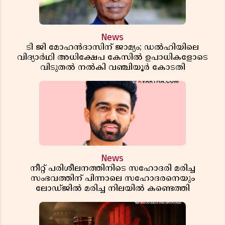
News
ടി ജി മോഹൻദാസിന് ജാമ്യം; ഡൽഹിയിലെ
വിദ്യാർഥി അധിക്ഷേപ കേസിൽ ഉപാധികളോടെ
വിടുതൽ നൽകി വഞ്ചിയൂർ കോടതി
News
നീറ്റ് പരിശീലനത്തിനിടെ സഹോദരി മരിച്ച
സംഭവത്തിന് പിന്നാലെ സഹോദരനെയും
ലോഡ്ജിൽ മരിച്ച നിലയിൽ കണ്ടെത്തി