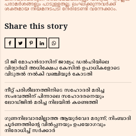
പരാമർശങ്ങളും പാടുള്ളതല്ല. ലംഘിക്കുന്നവർക്ക്
ശക്തമായ നിയമനടപടി നേരിടേണ്ടി വന്നേക്കാം.
Share this story
ടി ജി മോഹൻദാസിന് ജാമ്യം; ഡൽഹിയിലെ
വിദ്യാർഥി അധിക്ഷേപ കേസിൽ ഉപാധികളോടെ
വിടുതൽ നൽകി വഞ്ചിയൂർ കോടതി
നീറ്റ് പരിശീലനത്തിനിടെ സഹോദരി മരിച്ച
സംഭവത്തിന് പിന്നാലെ സഹോദരനെയും
ലോഡ്ജിൽ മരിച്ച നിലയിൽ കണ്ടെത്തി
ഗുണനിലവാരമില്ലാത്ത ആയുർവേദ മരുന്ന്; നിംബാദി
ചൂർണത്തിൻ്റെ വിൽപ്പനയും ഉപയോഗവും
നിരോധിച്ച് സർക്കാർ