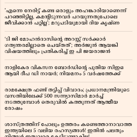
'എന്നെ നേരിട്ട് കണ്ട ഒരാളും അഹങ്കാരിയാണെന്ന്
പറഞ്ഞിട്ടില്ല, കമൻ്റിടുന്നവർ പറയുന്നതുപോലെ
ജീവിക്കാൻ പറ്റില്ല'; മറുപടിയുമായി ദിയ കൃഷ്ണ
‘ടി ജി മോഹൻദാസിൻ്റെ അറസ്റ്റ് സർക്കാർ
ഗത്യന്തരമില്ലാതെ ചെയ്തത്’; അർജുൻ ആയങ്കി
വിഷയത്തിലും പ്രതികരിച്ച് ഇ പി ജയരാജൻ
നാളികേര വികസന ബോർഡിൻ്റെ പുതിയ സിഇഒ
ആയി ദീപ ഡി നായർ; നിയമനം 5 വർഷത്തേക്ക് ​​​​​​​
രാമക്ഷേത്ര ഫണ്ട് തട്ടിപ്പ് വിവാദം; പ്രധാനമന്ത്രിയുടെ
വസതിയിലേക്ക് 500 സന്ന്യാസിമാർ മാർച്ച്
നടത്തുമ്പോൾ തെരുവിൽ കത്തുന്നത് ആത്മീയ
രോഷം
ശാസ്ത്രത്തിന് പോലും ഉത്തരം കണ്ടെത്താനാവാത്ത
ഇന്ത്യയിലെ 5 വലിയ രഹസ്യങ്ങൾ! ഇതിൽ പലതും
നിങ്ങൾ ഇതുവരെ കേട്ടിട്ടുണ്ടാകില്ല!