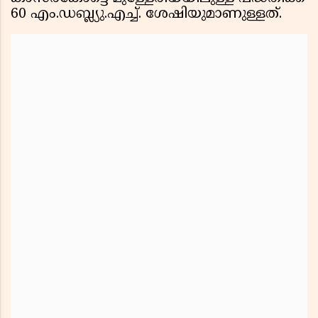
60 എം.ഡബ്ല്യു.എച്ച്. ശേഷിയുമാണുള്ളത്.