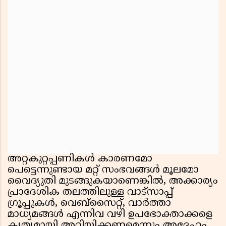
അറ്റകുറ്റപ്പണികൾ കാരണമോ
പെട്ടെന്നുണ്ടായ മറ്റ് സംഭവങ്ങൾ മൂലമോ
വൈദ്യുതി മുടങ്ങുകയാണെങ്കിൽ, അക്കാര്യം
പ്രാദേശിക തലത്തിലുള്ള വാട്സാപ്പ്
ഗ്രൂപ്പുകൾ, വെബ്സൈറ്റ്, വാർത്താ
മാധ്യമങ്ങൾ എന്നിവ വഴി ഉപഭോക്താക്കളെ
കൃത്യമായി അറിയിക്കണമെന്നും അദ്ദേഹം