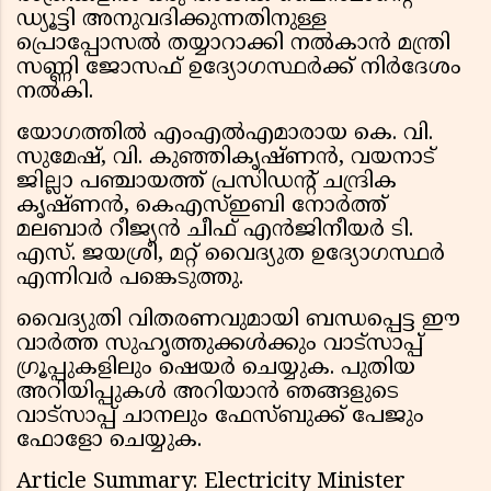
ഡ്യൂട്ടി അനുവദിക്കുന്നതിനുള്ള
പ്രൊപ്പോസൽ തയ്യാറാക്കി നൽകാൻ മന്ത്രി
സണ്ണി ജോസഫ് ഉദ്യോഗസ്ഥർക്ക് നിർദേശം
നൽകി.
യോഗത്തിൽ എംഎൽഎമാരായ കെ. വി.
സുമേഷ്, വി. കുഞ്ഞികൃഷ്ണൻ, വയനാട്
ജില്ലാ പഞ്ചായത്ത് പ്രസിഡൻ്റ് ചന്ദ്രിക
കൃഷ്ണൻ, കെഎസ്ഇബി നോർത്ത്
മലബാർ റീജ്യൻ ചീഫ് എൻജിനീയർ ടി.
എസ്. ജയശ്രീ, മറ്റ് വൈദ്യുത ഉദ്യോഗസ്ഥർ
എന്നിവർ പങ്കെടുത്തു.
വൈദ്യുതി വിതരണവുമായി ബന്ധപ്പെട്ട ഈ
വാർത്ത സുഹൃത്തുക്കൾക്കും വാട്സാപ്പ്
ഗ്രൂപ്പുകളിലും ഷെയർ ചെയ്യുക. പുതിയ
അറിയിപ്പുകൾ അറിയാൻ ഞങ്ങളുടെ
വാട്സാപ്പ് ചാനലും ഫേസ്ബുക്ക് പേജും
ഫോളോ ചെയ്യുക.
Article Summary: Electricity Minister