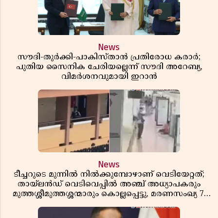
News
സൗദി-തുർക്കി-പാകിസ്താൻ പ്രതിരോധ കരാർ;
പുതിയ സൈനിക ചേരിയല്ലെന്ന് സൗദി അറേബ്യ,
വിമർശനവുമായി ഇറാൻ
News
ടീച്ചറുടെ മുന്നിൽ നിൽക്കുമ്പോഴാണ് വെടിയേറ്റത്;
തായ്‌ലൻഡ് വെടിവെപ്പിൽ അഞ്ച് അധ്യാപകരും
മുത്തശ്ശീമുത്തശ്ശന്മാരും കൊല്ലപ്പെട്ടു, മരണസംഖ്യ 7;
ഞെട്ടിക്കുന്ന വെളിപ്പെടുത്തലുകൾ