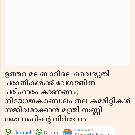
ഉത്തര മലബാറിലെ വൈദ്യുതി
പരാതികൾക്ക് വേഗത്തിൽ
പരിഹാരം കാണണം;
നിയോജകമണ്ഡലം തല കമ്മിറ്റികൾ
സജീവമാക്കാൻ മന്ത്രി സണ്ണി
ജോസഫിൻ്റെ നിർദേശം
Channel
Group