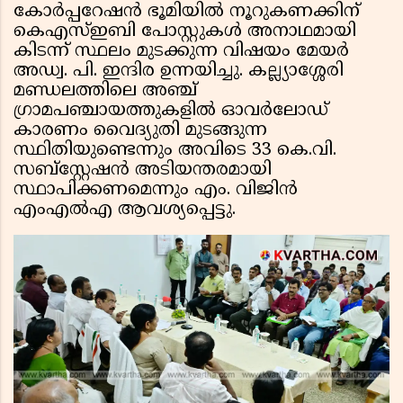
കോർപ്പറേഷൻ ഭൂമിയിൽ നൂറുകണക്കിന്
കെഎസ്ഇബി പോസ്റ്റുകൾ അനാഥമായി
കിടന്ന് സ്ഥലം മുടക്കുന്ന വിഷയം മേയർ
അഡ്വ. പി. ഇന്ദിര ഉന്നയിച്ചു. കല്ല്യാശ്ശേരി
മണ്ഡലത്തിലെ അഞ്ച്
ഗ്രാമപഞ്ചായത്തുകളിൽ ഓവർലോഡ്
കാരണം വൈദ്യുതി മുടങ്ങുന്ന
സ്ഥിതിയുണ്ടെന്നും അവിടെ 33 കെ.വി.
സബ്സ്റ്റേഷൻ അടിയന്തരമായി
സ്ഥാപിക്കണമെന്നും എം. വിജിൻ
എംഎൽഎ ആവശ്യപ്പെട്ടു.