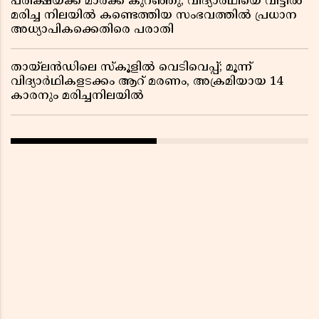
പരീക്ഷയ്ക്ക് മാർക്ക് കുറഞ്ഞു; വിദ്യാർഥിയെ വീട്ടിൽ
മരിച്ച നിലയിൽ കണ്ടെത്തിയ സംഭവത്തിൽ പ്രധാന
അധ്യാപികക്കെതിരെ പരാതി
തായ്‌ലൻഡിലെ സ്‌കൂളിൽ വെടിവെപ്പ്; മൂന്ന്
വിദ്യാർഥികളടക്കം ആറ് മരണം, അക്രമിയായ 14
കാരനും മരിച്ചനിലയിൽ