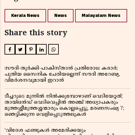
Kerala News
News
Malayalam News
Share this story
സൗദി-തുർക്കി-പാകിസ്താൻ പ്രതിരോധ കരാർ;
പുതിയ സൈനിക ചേരിയല്ലെന്ന് സൗദി അറേബ്യ,
വിമർശനവുമായി ഇറാൻ
ടീച്ചറുടെ മുന്നിൽ നിൽക്കുമ്പോഴാണ് വെടിയേറ്റത്;
തായ്‌ലൻഡ് വെടിവെപ്പിൽ അഞ്ച് അധ്യാപകരും
മുത്തശ്ശീമുത്തശ്ശന്മാരും കൊല്ലപ്പെട്ടു, മരണസംഖ്യ 7;
ഞെട്ടിക്കുന്ന വെളിപ്പെടുത്തലുകൾ
‘വിദേശ ഫണ്ടുകൾ അമേരിക്കയും