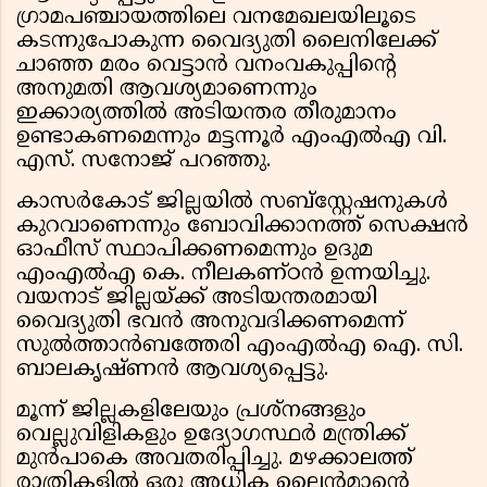
ഗ്രാമപഞ്ചായത്തിലെ വനമേഖലയിലൂടെ
കടന്നുപോകുന്ന വൈദ്യുതി ലൈനിലേക്ക്
ചാഞ്ഞ മരം വെട്ടാൻ വനംവകുപ്പിൻ്റെ
അനുമതി ആവശ്യമാണെന്നും
ഇക്കാര്യത്തിൽ അടിയന്തര തീരുമാനം
ഉണ്ടാകണമെന്നും മട്ടന്നൂർ എംഎൽഎ വി.
എസ്. സനോജ് പറഞ്ഞു.
കാസർകോട് ജില്ലയിൽ സബ്സ്റ്റേഷനുകൾ
കുറവാണെന്നും ബോവിക്കാനത്ത് സെക്ഷൻ
ഓഫീസ് സ്ഥാപിക്കണമെന്നും ഉദുമ
എംഎൽഎ കെ. നീലകണ്ഠൻ ഉന്നയിച്ചു.
വയനാട് ജില്ലയ്ക്ക് അടിയന്തരമായി
വൈദ്യുതി ഭവൻ അനുവദിക്കണമെന്ന്
സുൽത്താൻബത്തേരി എംഎൽഎ ഐ. സി.
ബാലകൃഷ്ണൻ ആവശ്യപ്പെട്ടു.
മൂന്ന് ജില്ലകളിലേയും പ്രശ്നങ്ങളും
വെല്ലുവിളികളും ഉദ്യോഗസ്ഥർ മന്ത്രിക്ക്
മുൻപാകെ അവതരിപ്പിച്ചു. മഴക്കാലത്ത്
രാത്രികളിൽ ഒരു അധിക ലൈൻമാൻ്റെ