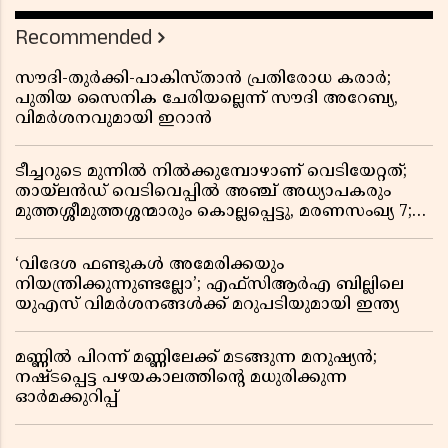
Recommended
സൗദി-തുർക്കി-പാകിസ്താൻ പ്രതിരോധ കരാർ;
പുതിയ സൈനിക ചേരിയല്ലെന്ന് സൗദി അറേബ്യ,
വിമർശനവുമായി ഇറാൻ
ടീച്ചറുടെ മുന്നിൽ നിൽക്കുമ്പോഴാണ് വെടിയേറ്റത്;
തായ്‌ലൻഡ് വെടിവെപ്പിൽ അഞ്ച് അധ്യാപകരും
മുത്തശ്ശീമുത്തശ്ശന്മാരും കൊല്ലപ്പെട്ടു, മരണസംഖ്യ 7;
ഞെട്ടിക്കുന്ന വെളിപ്പെടുത്തലുകൾ
‘വിദേശ ഫണ്ടുകൾ അമേരിക്കയും
നിയന്ത്രിക്കുന്നുണ്ടല്ലോ’; എഫ്സിആർഎ ബില്ലിലെ
യുഎസ് വിമർശനങ്ങൾക്ക് മറുപടിയുമായി ഇന്ത്യ
മണ്ണിൽ പിറന്ന് മണ്ണിലേക്ക് മടങ്ങുന്ന മനുഷ്യൻ;
നഷ്ടപ്പെട്ട പഴയകാലത്തിൻ്റെ മധുരിക്കുന്ന
ഓർമക്കുറിപ്പ്