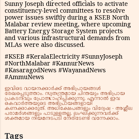
Sunny Joseph directed officials to activate
constituency-level committees to resolve
power issues swiftly during a KSEB North
Malabar review meeting, where upcoming
Battery Energy Storage System projects
and various infrastructural demands from
MLAs were also discussed.
#KSEB #KeralaElectricity #SunnyJoseph
#NorthMalabar #KannurNews
#KasaragodNews #WayanadNews
#AmmuNews
ഇവിടെ വായനക്കാർക്ക് അഭിപ്രായങ്ങൾ
രേഖപ്പെടുത്താം. സ്വതന്ത്രമായ ചിന്തയും അഭിപ്രായ
പ്രകടനവും പ്രോത്സാഹിപ്പിക്കുന്നു. എന്നാൽ ഇവ
കെവാർത്തയുടെ അഭിപ്രായങ്ങളായി
കണക്കാക്കരുത്. അധിക്ഷേപങ്ങളും വിദ്വേഷ - അശ്ലീല
പരാമർശങ്ങളും പാടുള്ളതല്ല. ലംഘിക്കുന്നവർക്ക്
ശക്തമായ നിയമനടപടി നേരിടേണ്ടി വന്നേക്കാം.
Tags