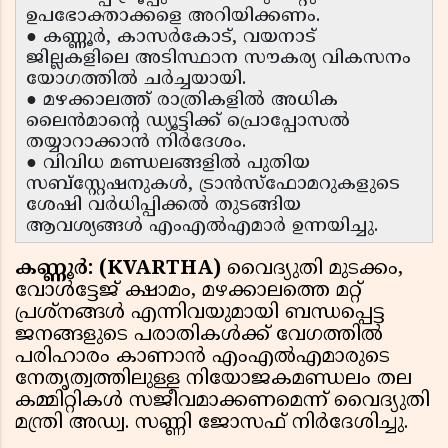
ഉപഭോക്താക്കളെ അറിയിക്കണം.
● കണ്ണൂർ, കാസർകോട്, വയനാട്
ജില്ലകളിലെ അടിസ്ഥാന സൗകര്യ വികസനം
യോഗത്തിൽ ചർച്ചയായി.
● മഴക്കാലത്ത് രാത്രികളിൽ അധിക
ലൈൻമാന്റെ ഡ്യൂട്ടിക്ക് പ്രൊപ്പോസൽ
തയ്യാറാക്കാൻ നിർദേശം.
● വിവിധ മണ്ഡലങ്ങളിൽ പുതിയ
സബ്സ്റ്റേഷനുകൾ, ട്രാൻസ്ഫോമറുകളുടെ
ശേഷി വർധിപ്പിക്കൽ തുടങ്ങിയ
ആവശ്യങ്ങൾ എംഎൽഎമാർ ഉന്നയിച്ചു.
കണ്ണൂർ: (KVARTHA)
വൈദ്യുതി മുടക്കം,
വോൾട്ടേജ് ക്ഷാമം, മഴക്കാലത്തെ മറ്റ്
പ്രശ്നങ്ങൾ എന്നിവയുമായി ബന്ധപ്പെട്ട
ജനങ്ങളുടെ പരാതികൾക്ക് വേഗത്തിൽ
പരിഹാരം കാണാൻ എംഎൽഎമാരുടെ
നേതൃത്വത്തിലുള്ള നിയോജകമണ്ഡലം തല
കമ്മിറ്റികൾ സജീവമാക്കണമെന്ന് വൈദ്യുതി
മന്ത്രി അഡ്വ. സണ്ണി ജോസഫ് നിർദേശിച്ചു.