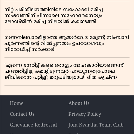
നീറ്റ് പരിശീലനത്തിനിടെ സഹോദരി മരിച്ച
സംഭവത്തിന് പിന്നാലെ സഹോദരനെയും
ലോഡ്ജിൽ മരിച്ച നിലയിൽ കണ്ടെത്തി
ഗുണനിലവാരമില്ലാത്ത ആയുർവേദ മരുന്ന്; നിംബാദി
ചൂർണത്തിൻ്റെ വിൽപ്പനയും ഉപയോഗവും
നിരോധിച്ച് സർക്കാർ
'എന്നെ നേരിട്ട് കണ്ട ഒരാളും അഹങ്കാരിയാണെന്ന്
പറഞ്ഞിട്ടില്ല, കമൻ്റിടുന്നവർ പറയുന്നതുപോലെ
ജീവിക്കാൻ പറ്റില്ല'; മറുപടിയുമായി ദിയ കൃഷ്ണ
Home
About Us
Contact Us
Privacy Policy
Grievance Redressal
Join Kvartha Team Club