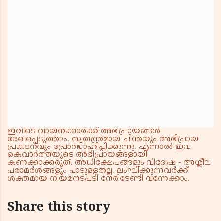
ഇവിടെ വായനക്കാർക്ക് അഭിപ്രായങ്ങൾ
രേഖപ്പെടുത്താം. സ്വതന്ത്രമായ ചിന്തയും അഭിപ്രായ
പ്രകടനവും പ്രോത്സാഹിപ്പിക്കുന്നു. എന്നാൽ ഇവ
കെവാർത്തയുടെ അഭിപ്രായങ്ങളായി
കണക്കാക്കരുത്. അധിക്ഷേപങ്ങളും വിദ്വേഷ - അശ്ലീല
പരാമർശങ്ങളും പാടുള്ളതല്ല. ലംഘിക്കുന്നവർക്ക്
ശക്തമായ നിയമനടപടി നേരിടേണ്ടി വന്നേക്കാം.
Share this story