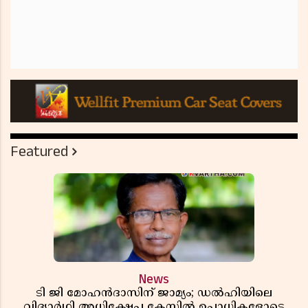
Featured
News
ടി ജി മോഹൻദാസിന് ജാമ്യം; ഡൽഹിയിലെ
വിദ്യാർഥി അധിക്ഷേപ കേസിൽ ഉപാധികളോടെ