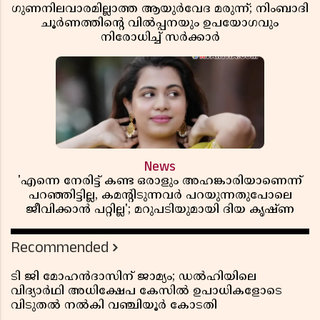
ഗുണനിലവാരമില്ലാത്ത ആയുർവേദ മരുന്ന്; നിംബാദി
ചൂർണത്തിൻ്റെ വിൽപ്പനയും ഉപയോഗവും
നിരോധിച്ച് സർക്കാർ
News
'എന്നെ നേരിട്ട് കണ്ട ഒരാളും അഹങ്കാരിയാണെന്ന്
പറഞ്ഞിട്ടില്ല, കമൻ്റിടുന്നവർ പറയുന്നതുപോലെ
ജീവിക്കാൻ പറ്റില്ല'; മറുപടിയുമായി ദിയ കൃഷ്ണ
Recommended
ടി ജി മോഹൻദാസിന് ജാമ്യം; ഡൽഹിയിലെ
വിദ്യാർഥി അധിക്ഷേപ കേസിൽ ഉപാധികളോടെ
വിടുതൽ നൽകി വഞ്ചിയൂർ കോടതി