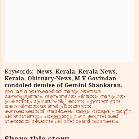
Keywords:
News, Kerala, Kerala-News,
Kerala, Obituary-News, M V Govindan
condoled demise of Gemini Shankaran.
ഇവിടെ വായനക്കാർക്ക് അഭിപ്രായങ്ങൾ
രേഖപ്പെടുത്താം. സ്വതന്ത്രമായ ചിന്തയും അഭിപ്രായ
പ്രകടനവും പ്രോത്സാഹിപ്പിക്കുന്നു. എന്നാൽ ഇവ
കെവാർത്തയുടെ അഭിപ്രായങ്ങളായി
കണക്കാക്കരുത്. അധിക്ഷേപങ്ങളും വിദ്വേഷ - അശ്ലീല
പരാമർശങ്ങളും പാടുള്ളതല്ല. ലംഘിക്കുന്നവർക്ക്
ശക്തമായ നിയമനടപടി നേരിടേണ്ടി വന്നേക്കാം.