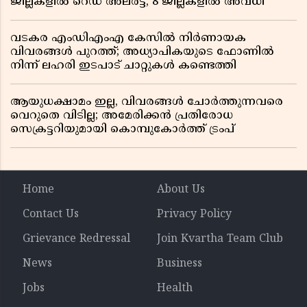
ജില്ലകളിൽ റെഡ് അലർട്ട്, 8 ജില്ലകളിൽ അവധി
വടകര എംഡിഎംഎ കേസിൽ നിർണായക
വിവരങ്ങൾ പുറത്ത്; അധ്യാപികയുടെ ഫോണിൽ
നിന്ന് ലഹരി ഇടപാട് ചാറ്റുകൾ കണ്ടെത്തി
ആയുധക്ഷാമം ഇല്ല, വിവരങ്ങൾ ചോർത്തുന്നവരെ
വെറുതെ വിടില്ല; അമേരിക്കൻ പ്രതിരോധ
സെക്രട്ടറിയുമായി കൊമ്പുകോർത്ത് ട്രംപ്
Home
About Us
Contact Us
Privacy Policy
Grievance Redressal
Join Kvartha Team Club
News
Business
Jobs
Health