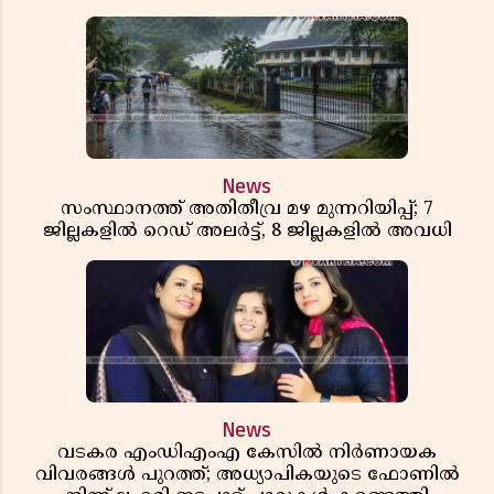
News
സംസ്ഥാനത്ത് അതിതീവ്ര മഴ മുന്നറിയിപ്പ്; 7
ജില്ലകളിൽ റെഡ് അലർട്ട്, 8 ജില്ലകളിൽ അവധി
News
വടകര എംഡിഎംഎ കേസിൽ നിർണായക
വിവരങ്ങൾ പുറത്ത്; അധ്യാപികയുടെ ഫോണിൽ