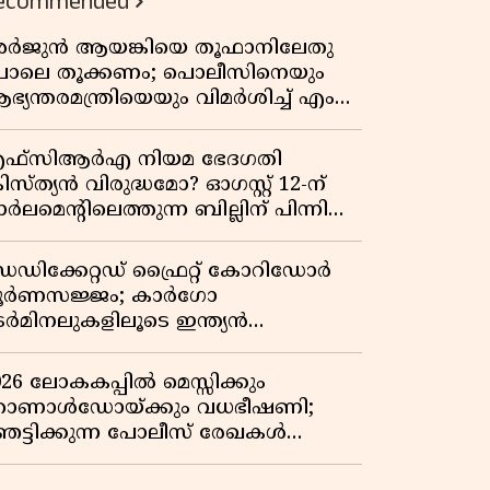
ecommended
ർജുൻ ആയങ്കിയെ തൂഫാനിലേതു
ോലെ തൂക്കണം; പൊലീസിനെയും
ഭ്യന്തരമന്ത്രിയെയും വിമർശിച്ച് എം
ി ജയരാജൻ
ഫ്സിആർഎ നിയമ ഭേദഗതി
രിസ്ത്യൻ വിരുദ്ധമോ? ഓഗസ്റ്റ് 12-ന്
ർലമെന്റിലെത്തുന്ന ബില്ലിന് പിന്നിലെ
ഥാർത്ഥ അജണ്ട എന്ത്?
െഡിക്കേറ്റഡ് ഫ്രൈറ്റ് കോറിഡോർ
ൂർണസജ്ജം; കാർഗോ
െർമിനലുകളിലൂടെ ഇന്ത്യൻ
െയിൽവേയുടെ ചരക്ക് ഗതാഗതത്തിൽ
ൻ കുതിപ്പ്
026 ലോകകപ്പിൽ മെസ്സിക്കും
ൊണാൾഡോയ്ക്കും വധഭീഷണി;
െട്ടിക്കുന്ന പോലീസ് രേഖകൾ
റത്ത്