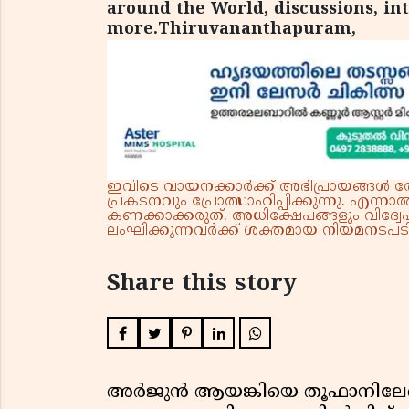
around the World, discussions, in
more.Thiruvananthapuram,
ഇവിടെ വായനക്കാർക്ക് അഭിപ്രായങ്ങൾ രേഖപ
പ്രകടനവും പ്രോത്സാഹിപ്പിക്കുന്നു. എന
കണക്കാക്കരുത്. അധിക്ഷേപങ്ങളും വിദ്വേഷ
ലംഘിക്കുന്നവർക്ക് ശക്തമായ നിയമനടപടി 
Share this story
അർജുൻ ആയങ്കിയെ തൂഫാനിലേ