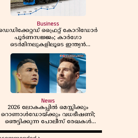
Business
ഡെഡിക്കേറ്റഡ് ഫ്രൈറ്റ് കോറിഡോർ
പൂർണസജ്ജം; കാർഗോ
ടെർമിനലുകളിലൂടെ ഇന്ത്യൻ
െയിൽവേയുടെ ചരക്ക് ഗതാഗതത്തിൽ
വൻ കുതിപ്പ്
News
2026 ലോകകപ്പിൽ മെസ്സിക്കും
റൊണാൾഡോയ്ക്കും വധഭീഷണി;
ഞെട്ടിക്കുന്ന പോലീസ് രേഖകൾ
പുറത്ത്