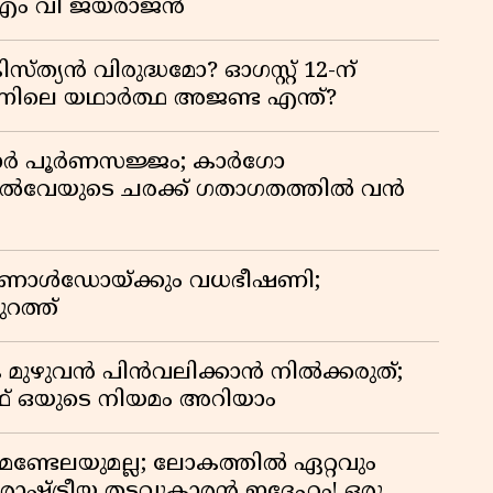
ച് എം വി ജയരാജൻ
്യൻ വിരുദ്ധമോ? ഓഗസ്റ്റ് 12-ന്
ിന്നിലെ യഥാർത്ഥ അജണ്ട എന്ത്?
ിഡോർ പൂർണസജ്ജം; കാർഗോ
യിൽവേയുടെ ചരക്ക് ഗതാഗതത്തിൽ വൻ
 റൊണാൾഡോയ്ക്കും വധഭീഷണി;
റത്ത്
 മുഴുവൻ പിൻവലിക്കാൻ നിൽക്കരുത്;
 ഒയുടെ നിയമം അറിയാം
മണ്ടേലയുമല്ല; ലോകത്തിൽ ഏറ്റവും
ഷ്ട്രീയ തടവുകാരൻ ഇദ്ദേഹം! ഒരു