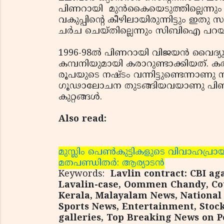
പിണറായി മുന്‍കൈയെടുത്തില്ലെന്നും ക
വകുപ്പിന്റെ കീഴിലായിരുന്നിട്ടും ഇത
ചര്‍ച ചെയ്തില്ലെന്നും സിബിഐ പറയു
1996-98ല്‍ പിണറായി വിജയന്‍ വൈദ്യു
കമ്പനിയുമായി കരാറുണ്ടാക്കിയത്. 
രൂപയുടെ നഷ്ടം വന്നിട്ടുണ്ടെന്നാണ
ഗൂഢാലോചന തുടങ്ങിയവയാണു പിണറായി
കുറ്റങ്ങള്‍.
Also read:
മുസ്ലിം പെണ്‍കുട്ടികളുടെ വിവാഹപ്രായ
മതപണ്ഡിതര്‍: ആര്യാടന്‍
Keywords:
Lavlin contract: CBI aga
Lavalin-case, Oommen Chandy, Cou
Kerala, Malayalam News, National 
Sports News, Entertainment, Stock
galleries, Top Breaking News on Po