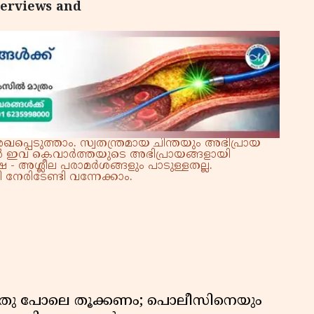
terviews and
്പെടുത്താം. സ്വതന്ത്രമായ ചിന്തയും അഭിപ്രായ
്നാൽ ഇവ കെവാർത്തയുടെ അഭിപ്രായങ്ങളായി
 - അശ്ലീല പരാമർശങ്ങളും പാടുള്ളതല്ല.
നേരിടേണ്ടി വന്നേക്കാം.
തു പോലെ തൂക്കണം; പൊലീസിനെയും