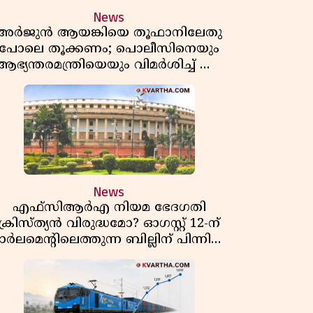
News
അർജുൻ ആയങ്കിയെ തൂഫാനിലേതു
പോലെ തൂക്കണം; പൊലീസിനെയും
ആഭ്യന്തരമന്ത്രിയെയും വിമർശിച്ച് എം
വി ജയരാജൻ
News
എഫ്സിആർഎ നിയമ ഭേദഗതി
ക്രിസ്ത്യൻ വിരുദ്ധമോ? ഓഗസ്റ്റ് 12-ന്
ാർലമെന്റിലെത്തുന്ന ബില്ലിന് പിന്നിലെ
യഥാർത്ഥ അജണ്ട എന്ത്?