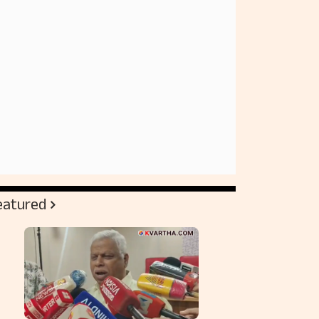
eatured