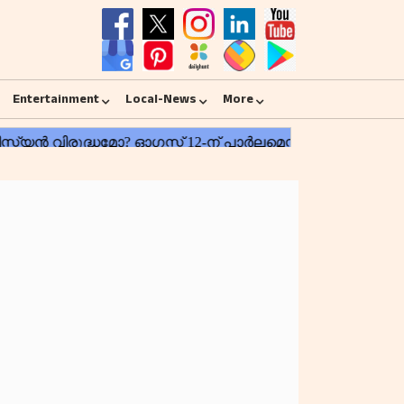
Entertainment
Local-News
More