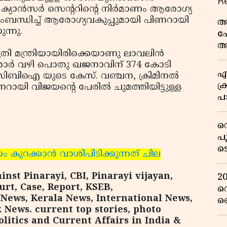
R
്യാന്‍സര്‍ സെന്ററിന്റെ നിര്‍മാണം ആരോഗ്യ
ു സംബന്ധിച്ച് ആരോഗ്യവകുപ്പുമായി പിണറായി
അ
ന്നു.
പ
ആ
തി മന്ത്രിയായിരിക്കെയാണു ലാവലിന്‍
വ
കരാര്‍ വഴി പൊതു ഖജനാവിന് 374 കോടി
എ
ു സിബിഐ യുടെ കേസ്. വഞ്ചന, ക്രിമിനല്‍
ക്
 വിജയന്റെ പേരില്‍ ചുമത്തിയിട്ടുള്ള
പാ
യ
ഡ
പ
ട
ം കുറക്കാന്‍ വാശിപിടിക്കുന്നത് ചില
റ
വ
inst Pinarayi, CBI, Pinarayi vijayan,
2
rt, Case, Report, KSEB,
റ
News, Kerala News, International News,
ഞ
 News. current top stories, photo
പു
litics and Current Affairs in India &