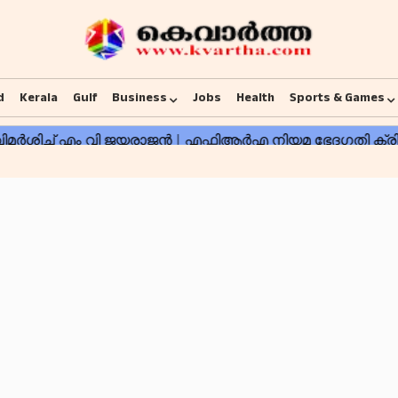
d
Kerala
Gulf
Business
Jobs
Health
Sports & Games