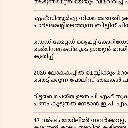
ആഭ്യന്തരമന്ത്രിയെയും വിമർശിച്
എഫ്സിആർഎ നിയമ ഭേദഗതി ക്രിസ്ത
പാർലമെന്റിലെത്തുന്ന ബില്ലിന് പ
ഡെഡിക്കേറ്റഡ് ഫ്രൈറ്റ് കോറ
ടെർമിനലുകളിലൂടെ ഇന്ത്യൻ റെ
കുതിപ്പ്
2026 ലോകകപ്പിൽ മെസ്സിക്കും
ഞെട്ടിക്കുന്ന പോലീസ് രേഖകൾ പു
റിട്ടയർ ചെയ്ത ഉടൻ പി എഫ് തുക
പണം കൂടുതൽ നേടാൻ ഇ പി എഫ്
47 വർഷം ജയിലിൽ! സവർക്കറല്ല, 
കൂടുതൽ കാലം തടവിൽ കഴിഞ്ഞ രാ