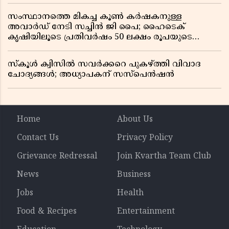
സംസ്ഥാനത്തെ മികച്ച കൂൺ കർഷകനുള്ള
അവാർഡ് നേടി സച്ചിൻ ജി പൈ; ഹൈടെക്
കൃഷിയിലൂടെ പ്രതിവർഷം 50 ലക്ഷം രൂപയുടെ
വരുമാനം
സ്കൂൾ ക്വിസിൽ സവർക്കറെ പുകഴ്ത്തി വിവാദ
ചോദ്യങ്ങൾ; അധ്യാപകന് സസ്പെൻഷൻ
Home
About Us
Contact Us
Privacy Policy
Grievance Redressal
Join Kvartha Team Club
News
Business
Jobs
Health
Food & Recipes
Entertainment