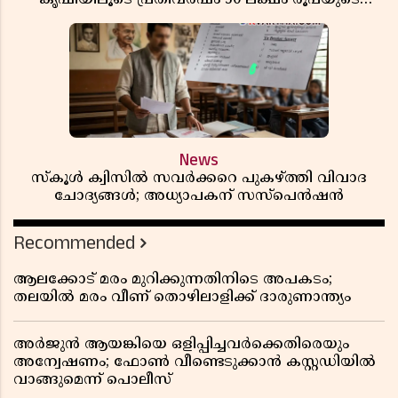
വരുമാനം
News
സ്കൂൾ ക്വിസിൽ സവർക്കറെ പുകഴ്ത്തി വിവാദ
ചോദ്യങ്ങൾ; അധ്യാപകന് സസ്പെൻഷൻ
Recommended
ആലക്കോട് മരം മുറിക്കുന്നതിനിടെ അപകടം;
തലയിൽ മരം വീണ് തൊഴിലാളിക്ക് ദാരുണാന്ത്യം
അർജുൻ ആയങ്കിയെ ഒളിപ്പിച്ചവർക്കെതിരെയും
അന്വേഷണം; ഫോൺ വീണ്ടെടുക്കാൻ കസ്റ്റഡിയിൽ
വാങ്ങുമെന്ന് പൊലീസ്