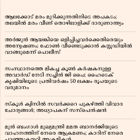
ആലക്കോട് മരം മുറിക്കുന്നതിനിടെ അപകടം;
തലയിൽ മരം വീണ് തൊഴിലാളിക്ക് ദാരുണാന്ത്യം
അർജുൻ ആയങ്കിയെ ഒളിപ്പിച്ചവർക്കെതിരെയും
അന്വേഷണം; ഫോൺ വീണ്ടെടുക്കാൻ കസ്റ്റഡിയിൽ
വാങ്ങുമെന്ന് പൊലീസ്
സംസ്ഥാനത്തെ മികച്ച കൂൺ കർഷകനുള്ള
അവാർഡ് നേടി സച്ചിൻ ജി പൈ; ഹൈടെക്
കൃഷിയിലൂടെ പ്രതിവർഷം 50 ലക്ഷം രൂപയുടെ
വരുമാനം
സ്കൂൾ ക്വിസിൽ സവർക്കറെ പുകഴ്ത്തി വിവാദ
ചോദ്യങ്ങൾ; അധ്യാപകന് സസ്പെൻഷൻ
മുൻ ബംഗാൾ മുഖ്യമന്ത്രി മമത ബാനർജിയുടെ
വാഹനത്തിന് നേരെ ആക്രമണം; കാറിന് നേരെ
പാഞ്ഞുകയറി അക്രമികൾ