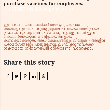
purchase vaccines for employees.
< !- START disable copy paste -->
ഇവിടെ വായനക്കാർക്ക് അഭിപ്രായങ്ങൾ
രേഖപ്പെടുത്താം. സ്വതന്ത്രമായ ചിന്തയും അഭിപ്രായ
പ്രകടനവും പ്രോത്സാഹിപ്പിക്കുന്നു. എന്നാൽ ഇവ
കെവാർത്തയുടെ അഭിപ്രായങ്ങളായി
കണക്കാക്കരുത്. അധിക്ഷേപങ്ങളും വിദ്വേഷ - അശ്ലീല
പരാമർശങ്ങളും പാടുള്ളതല്ല. ലംഘിക്കുന്നവർക്ക്
ശക്തമായ നിയമനടപടി നേരിടേണ്ടി വന്നേക്കാം.
Share this story