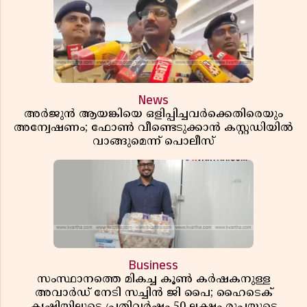
News
അർജുൻ ആയങ്കിയെ ഒളിപ്പിച്ചവർക്കെതിരെയും
അന്വേഷണം; ഫോൺ വീണ്ടെടുക്കാൻ കസ്റ്റഡിയിൽ
വാങ്ങുമെന്ന് പൊലീസ്
Business
സംസ്ഥാനത്തെ മികച്ച കൂൺ കർഷകനുള്ള
അവാർഡ് നേടി സച്ചിൻ ജി പൈ; ഹൈടെക്
കൃഷിയിലൂടെ പ്രതിവർഷം 50 ലക്ഷം രൂപയുടെ