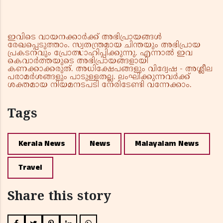
ഇവിടെ വായനക്കാർക്ക് അഭിപ്രായങ്ങൾ
രേഖപ്പെടുത്താം. സ്വതന്ത്രമായ ചിന്തയും അഭിപ്രായ
പ്രകടനവും പ്രോത്സാഹിപ്പിക്കുന്നു. എന്നാൽ ഇവ
കെവാർത്തയുടെ അഭിപ്രായങ്ങളായി
കണക്കാക്കരുത്. അധിക്ഷേപങ്ങളും വിദ്വേഷ - അശ്ലീല
പരാമർശങ്ങളും പാടുള്ളതല്ല. ലംഘിക്കുന്നവർക്ക്
ശക്തമായ നിയമനടപടി നേരിടേണ്ടി വന്നേക്കാം.
Tags
Kerala News
News
Malayalam News
Travel
Share this story