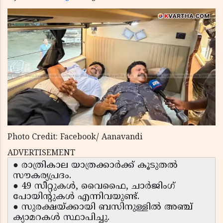
Photo Credit: Facebook/ Aanavandi
ADVERTISEMENT
● രാത്രികാല യാത്രക്കാർക്ക് കൂടുതൽ
സൗകര്യപ്രദം.
● 49 സീറ്റുകൾ, വൈഫൈ, ചാർജിംഗ്
പോയിന്റുകൾ എന്നിവയുണ്ട്.
● സുരക്ഷയ്ക്കായി ബസിനുള്ളിൽ അഞ്ച്
ക്യാമറകൾ സ്ഥാപിച്ചു.