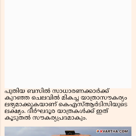
പുതിയ ബസിൽ സാധാരണക്കാർക്ക്
കുറഞ്ഞ ചെലവിൽ മികച്ച യാത്രാസൗകര്യം
ലഭ്യമാക്കുകയാണ് കെഎസ്ആർടിസിയുടെ
ലക്ഷ്യം. ദീർഘദൂര യാത്രകൾക്ക് ഇത്
കൂടുതൽ സൗകര്യപ്രദമാകും.