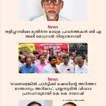
News
തളിപ്പറമ്പിലെ മുതിർന്ന മാധ്യമ പ്രവർത്തകൻ ബി എ
അലി മൊഗ്രാൽ നിര്യാതനായി
News
‘വേണമെങ്കിൽ പാർട്ടിക്ക് ഷെഡിൻ്റെ അടിത്തറ
മാന്താനും അറിയാം’; പയ്യന്നൂരിൽ വിവാദ
പ്രസംഗവുമായി കെ കെ രാഗേഷ്