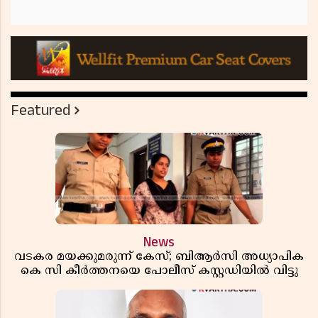
Featured
News
വടകര മയക്കുമരുന്ന് കേസ്; ബിആർസി അധ്യാപിക
കെ സി കീർത്തനയെ പോലീസ് കസ്റ്റഡിയിൽ വിട്ടു