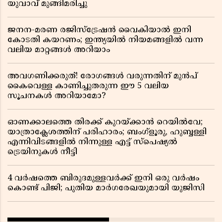
യുവാവ് മുങ്ങിമരിച്ചു
ജനന-മരണ രജിസ്ട്രേഷൻ വൈകിയാൽ ഇനി
കോടതി കയറണം; ഇന്ത്യയിൽ നിയമങ്ങളിൽ വന്ന
വലിയ മാറ്റങ്ങൾ അറിയാം
അവഗണിക്കരുത്! രോഗങ്ങൾ വരുന്നതിന് മുൻപ്
കൈവെള്ള കാണിച്ചുതരുന്ന ഈ 5 വലിയ
സൂചനകൾ അറിയാമോ?
ഓണക്കാലത്തെ തിരക്ക് കുറയ്ക്കാൻ റെയിൽവേ;
യാത്രാക്ലേശത്തിന് പരിഹാരം; ബംഗ്ളൂരു, ഹുബ്ബള്ളി
എന്നിവിടങ്ങളിൽ നിന്നുള്ള എട്ട് സ്പെഷ്യൽ
ട്രെയിനുകൾ നീട്ടി
4 വർഷത്തെ ബിരുദമുള്ളവർക്ക് ഇനി ഒരു വർഷം
കൊണ്ട് പിജി; പുതിയ മാർഗരേഖയുമായി യുജിസി