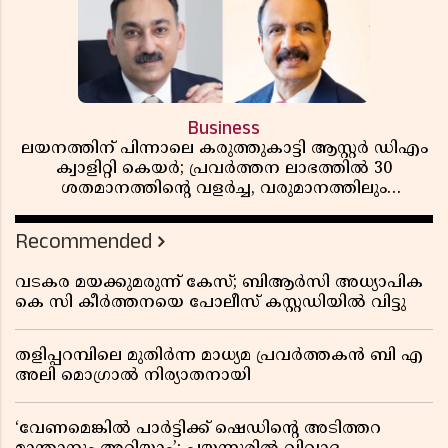
Business
ലയനത്തിന് പിന്നാലെ കരുത്തുകാട്ടി ആസ്റ്റർ ഡിഎം
ക്വാളിറ്റി കെയർ; പ്രവർത്തന ലാഭത്തിൽ 30
ശതമാനത്തിൻ്റെ വളർച്ച, വരുമാനത്തിലും
ലാഭത്തിലും വൻ കുതിപ്പ് രേഖപ്പെടുത്തി ആദ്യ പാദ
റിപ്പോർട്ട് പുറത്ത്
Recommended
വടകര മയക്കുമരുന്ന് കേസ്; ബിആർസി അധ്യാപിക
കെ സി കീർത്തനയെ പോലീസ് കസ്റ്റഡിയിൽ വിട്ടു
തളിപ്പറമ്പിലെ മുതിർന്ന മാധ്യമ പ്രവർത്തകൻ ബി എ
അലി മൊഗ്രാൽ നിര്യാതനായി
‘വേണമെങ്കിൽ പാർട്ടിക്ക് ഷെഡിൻ്റെ അടിത്തറ