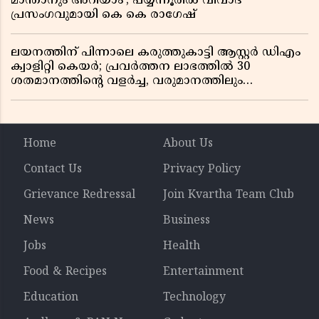
മാന്താനും അറിയാം’; പയ്യന്നൂരിൽ വിവാദ
പ്രസംഗവുമായി കെ കെ രാഗേഷ്
ലയനത്തിന് പിന്നാലെ കരുത്തുകാട്ടി ആസ്റ്റർ ഡിഎം
ക്വാളിറ്റി കെയർ; പ്രവർത്തന ലാഭത്തിൽ 30
ശതമാനത്തിൻ്റെ വളർച്ച, വരുമാനത്തിലും
ലാഭത്തിലും വൻ കുതിപ്പ് രേഖപ്പെടുത്തി ആദ്യ പാദ
റിപ്പോർട്ട് പുറത്ത്
Home
About Us
Contact Us
Privacy Policy
Grievance Redressal
Join Kvartha Team Club
News
Business
Jobs
Health
Food & Recipes
Entertainment
Education
Technology