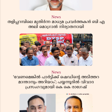
News
തളിപ്പറമ്പിലെ മുതിർന്ന മാധ്യമ പ്രവർത്തകൻ ബി എ
അലി മൊഗ്രാൽ നിര്യാതനായി
News
‘വേണമെങ്കിൽ പാർട്ടിക്ക് ഷെഡിൻ്റെ അടിത്തറ
മാന്താനും അറിയാം’; പയ്യന്നൂരിൽ വിവാദ
പ്രസംഗവുമായി കെ കെ രാഗേഷ്