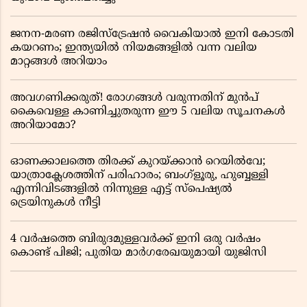
ജനന-മരണ രജിസ്ട്രേഷൻ വൈകിയാൽ ഇനി കോടതി
കയറണം; ഇന്ത്യയിൽ നിയമങ്ങളിൽ വന്ന വലിയ
മാറ്റങ്ങൾ അറിയാം
അവഗണിക്കരുത്! രോഗങ്ങൾ വരുന്നതിന് മുൻപ്
കൈവെള്ള കാണിച്ചുതരുന്ന ഈ 5 വലിയ സൂചനകൾ
അറിയാമോ?
ഓണക്കാലത്തെ തിരക്ക് കുറയ്ക്കാൻ റെയിൽവേ;
യാത്രാക്ലേശത്തിന് പരിഹാരം; ബംഗ്ളൂരു, ഹുബ്ബള്ളി
എന്നിവിടങ്ങളിൽ നിന്നുള്ള എട്ട് സ്പെഷ്യൽ
ട്രെയിനുകൾ നീട്ടി
4 വർഷത്തെ ബിരുദമുള്ളവർക്ക് ഇനി ഒരു വർഷം
കൊണ്ട് പിജി; പുതിയ മാർഗരേഖയുമായി യുജിസി