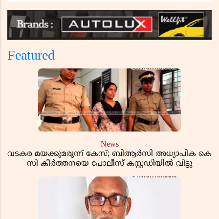
Featured
News
വടകര മയക്കുമരുന്ന് കേസ്; ബിആർസി അധ്യാപിക കെ
സി കീർത്തനയെ പോലീസ് കസ്റ്റഡിയിൽ വിട്ടു