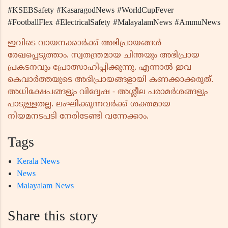
#KSEBSafety #KasaragodNews #WorldCupFever
#FootballFlex #ElectricalSafety #MalayalamNews #AmmuNews
ഇവിടെ വായനക്കാർക്ക് അഭിപ്രായങ്ങൾ
രേഖപ്പെടുത്താം. സ്വതന്ത്രമായ ചിന്തയും അഭിപ്രായ
പ്രകടനവും പ്രോത്സാഹിപ്പിക്കുന്നു. എന്നാൽ ഇവ
കെവാർത്തയുടെ അഭിപ്രായങ്ങളായി കണക്കാക്കരുത്.
അധിക്ഷേപങ്ങളും വിദ്വേഷ - അശ്ലീല പരാമർശങ്ങളും
പാടുള്ളതല്ല. ലംഘിക്കുന്നവർക്ക് ശക്തമായ
നിയമനടപടി നേരിടേണ്ടി വന്നേക്കാം.
Tags
Kerala News
News
Malayalam News
Share this story