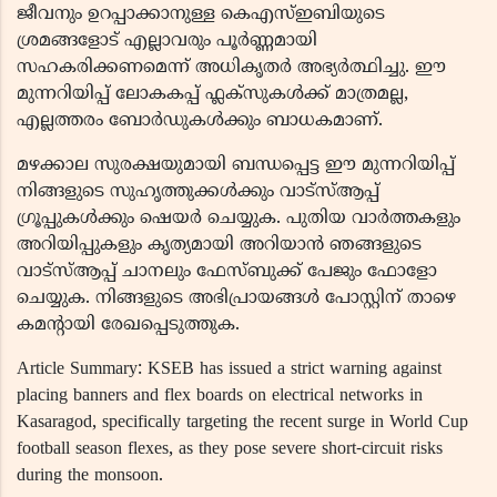
ജീവനും ഉറപ്പാക്കാനുള്ള കെഎസ്ഇബിയുടെ
ശ്രമങ്ങളോട് എല്ലാവരും പൂർണ്ണമായി
സഹകരിക്കണമെന്ന് അധികൃതർ അഭ്യർത്ഥിച്ചു. ഈ
മുന്നറിയിപ്പ് ലോകകപ്പ് ഫ്ലക്സുകൾക്ക് മാത്രമല്ല,
എല്ലത്തരം ബോർഡുകൾക്കും ബാധകമാണ്.
മഴക്കാല സുരക്ഷയുമായി ബന്ധപ്പെട്ട ഈ മുന്നറിയിപ്പ്
നിങ്ങളുടെ സുഹൃത്തുക്കൾക്കും വാട്സ്ആപ്പ്
ഗ്രൂപ്പുകൾക്കും ഷെയർ ചെയ്യുക. പുതിയ വാർത്തകളും
അറിയിപ്പുകളും കൃത്യമായി അറിയാൻ ഞങ്ങളുടെ
വാട്സ്ആപ്പ് ചാനലും ഫേസ്ബുക്ക് പേജും ഫോളോ
ചെയ്യുക. നിങ്ങളുടെ അഭിപ്രായങ്ങൾ പോസ്റ്റിന് താഴെ
കമന്റായി രേഖപ്പെടുത്തുക.
Article Summary: KSEB has issued a strict warning against
placing banners and flex boards on electrical networks in
Kasaragod, specifically targeting the recent surge in World Cup
football season flexes, as they pose severe short-circuit risks
during the monsoon.