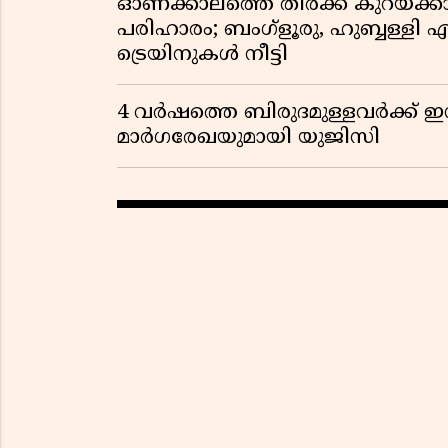
ഓണക്കാലത്തെ തിരക്ക് കുറയ്ക്ക
പരിഹാരം; ബംഗ്ളൂരു, ഹുബ്ബള്ളി എന
ട്രെയിനുകൾ നീട്ടി
4 വർഷത്തെ ബിരുദമുള്ളവർക്ക് ഇ
മാർഗരേഖയുമായി യുജിസി