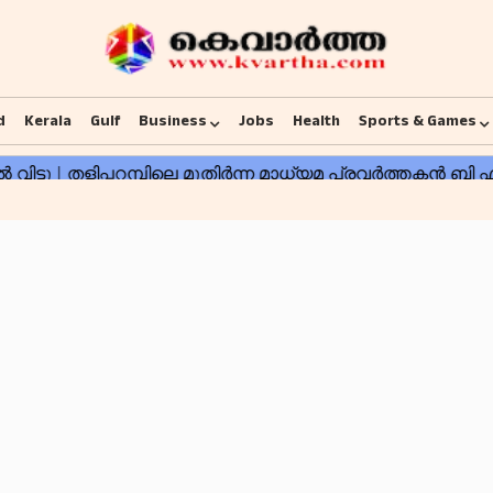
d
Kerala
Gulf
Business
Jobs
Health
Sports & Games