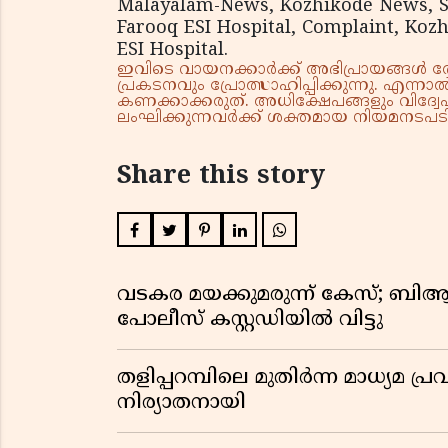
Malayalam-News, Kozhikode News, Sn
Farooq ESI Hospital, Complaint, Koz
ESI Hospital.
ഇവിടെ വായനക്കാർക്ക് അഭിപ്രായങ്ങൾ രേഖപ
പ്രകടനവും പ്രോത്സാഹിപ്പിക്കുന്നു. എന
കണക്കാക്കരുത്. അധിക്ഷേപങ്ങളും വിദ്വേഷ
ലംഘിക്കുന്നവർക്ക് ശക്തമായ നിയമനടപടി 
Share this story
വടകര മയക്കുമരുന്ന് കേസ്; ബ
പോലീസ് കസ്റ്റഡിയിൽ വിട്ടു
തളിപ്പറമ്പിലെ മുതിർന്ന മാധ്യ
നിര്യാതനായി