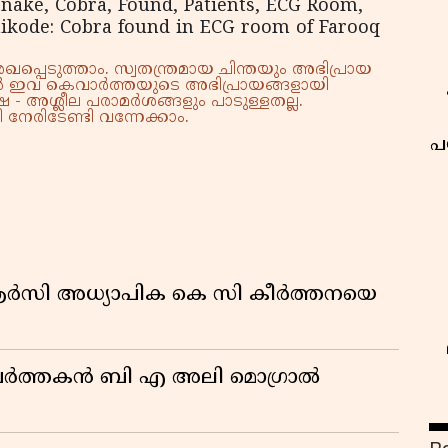
ake, Cobra, Found, Patients, ECG Room,
hikode: Cobra found in ECG room of Farooq
്പെടുത്താം. സ്വതന്ത്രമായ ചിന്തയും അഭിപ്രായ
്നാൽ ഇവ കെവാർത്തയുടെ അഭിപ്രായങ്ങളായി
 - അശ്ലീല പരാമർശങ്ങളും പാടുള്ളതല്ല.
നേരിടേണ്ടി വന്നേക്കാം.
പ
ിആർസി അധ്യാപിക കെ സി കീർത്തനയെ
മ പ്രവർത്തകൻ ബി എ അലി മൊഗ്രാൽ