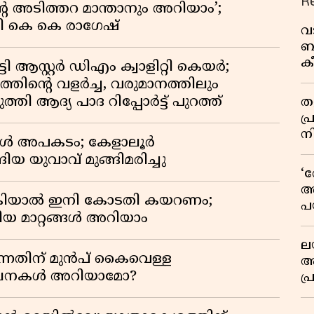
R
റെ അടിത്തറ മാന്താനും അറിയാം’;
യി കെ കെ രാഗേഷ്
വ
ബ
ക
ി ആസ്റ്റർ ഡിഎം ക്വാളിറ്റി കെയർ;
വി
തിൻ്റെ വളർച്ച, വരുമാനത്തിലും
്തി ആദ്യ പാദ റിപ്പോർട്ട് പുറത്ത്
തള
പ
ന
്പോൾ അപകടം; കേളാലൂർ
ിയ യുവാവ് മുങ്ങിമരിച്ചു
‘
അ
കിയാൽ ഇനി കോടതി കയറണം;
പ
ിയ മാറ്റങ്ങൾ അറിയാം
ക
ല
്നതിന് മുൻപ് കൈവെള്ള
ആ
സൂചനകൾ അറിയാമോ?
പ
ശ
വ