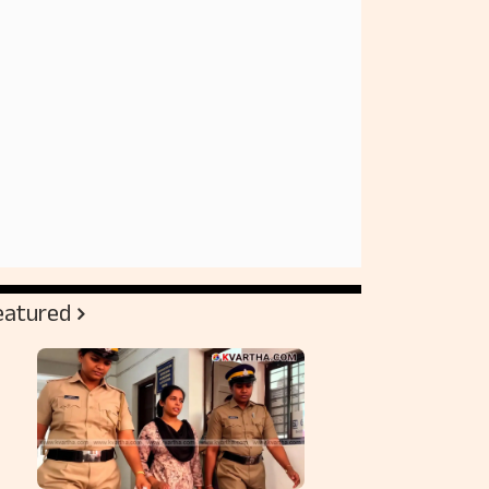
eatured