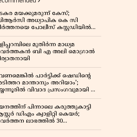
ecommended
കുതിപ്പ് രേഖപ്പെടുത്തി ആദ്യ പാദ
റിപ്പോർട്ട് പുറത്ത്
ടകര മയക്കുമരുന്ന് കേസ്;
ിആർസി അധ്യാപിക കെ സി
ീർത്തനയെ പോലീസ് കസ്റ്റഡിയിൽ
ട്ടു
ിപ്പറമ്പിലെ മുതിർന്ന മാധ്യമ
്രവർത്തകൻ ബി എ അലി മൊഗ്രാൽ
ിര്യാതനായി
വേണമെങ്കിൽ പാർട്ടിക്ക് ഷെഡിൻ്റെ
ടിത്തറ മാന്താനും അറിയാം’;
യ്യന്നൂരിൽ വിവാദ പ്രസംഗവുമായി കെ
െ രാഗേഷ്
യനത്തിന് പിന്നാലെ കരുത്തുകാട്ടി
സ്റ്റർ ഡിഎം ക്വാളിറ്റി കെയർ;
്രവർത്തന ലാഭത്തിൽ 30
തമാനത്തിൻ്റെ വളർച്ച,
രുമാനത്തിലും ലാഭത്തിലും വൻ