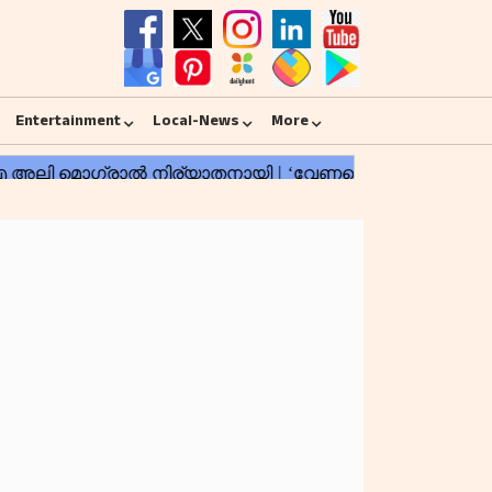
Entertainment
Local-News
More