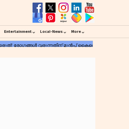
Entertainment
Local-News
More