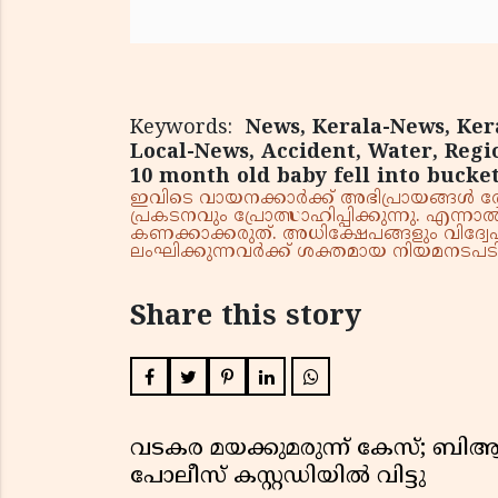
Keywords:
News, Kerala-News, Kera
Local-News, Accident, Water, Reg
10 month old baby fell into bucke
ഇവിടെ വായനക്കാർക്ക് അഭിപ്രായങ്ങൾ രേഖപ
പ്രകടനവും പ്രോത്സാഹിപ്പിക്കുന്നു. എന
കണക്കാക്കരുത്. അധിക്ഷേപങ്ങളും വിദ്വേഷ
ലംഘിക്കുന്നവർക്ക് ശക്തമായ നിയമനടപടി 
Share this story
വടകര മയക്കുമരുന്ന് കേസ്; ബ
പോലീസ് കസ്റ്റഡിയിൽ വിട്ടു