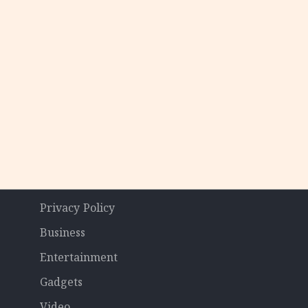
തിപ്പ് രേഖപ്പെടുത്തി ആദ്യ പാദ
പ്പോർട്ട് പുറത്ത്
Privacy Policy
Business
Entertainment
Gadgets
Video