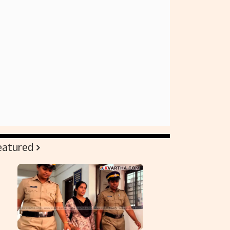
eatured