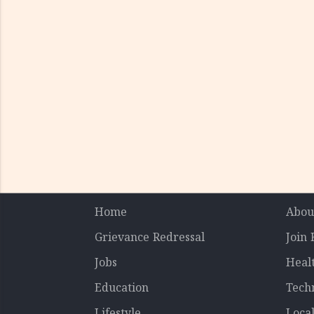
Home
Abou
Grievance Redressal
Join
Jobs
Heal
Education
Tech
Lifestyle
Loca