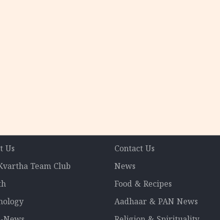
കു
റി
t Us
Contact Us
 Kvartha Team Club
News
th
Food & Recipes
nology
Aadhaar & PAN News
l-News
Religion & Spirituality