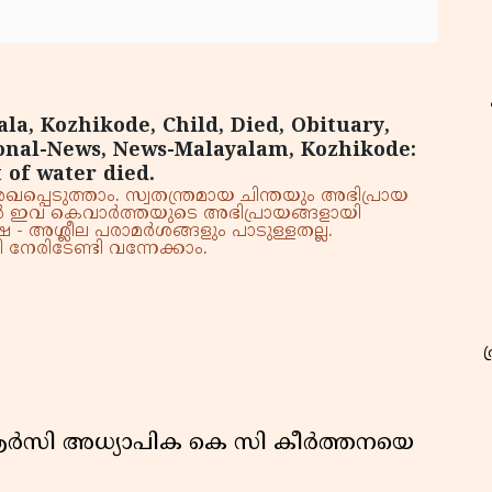
la, Kozhikode, Child, Died, Obituary,
ional-News, News-Malayalam, Kozhikode:
t of water died.
്പെടുത്താം. സ്വതന്ത്രമായ ചിന്തയും അഭിപ്രായ
്നാൽ ഇവ കെവാർത്തയുടെ അഭിപ്രായങ്ങളായി
 - അശ്ലീല പരാമർശങ്ങളും പാടുള്ളതല്ല.
നേരിടേണ്ടി വന്നേക്കാം.
ിആർസി അധ്യാപിക കെ സി കീർത്തനയെ