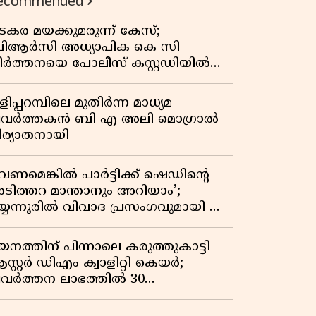
ecommended
കുതിപ്പ് രേഖപ്പെടുത്തി ആദ്യ പാദ
റിപ്പോർട്ട് പുറത്ത്
ടകര മയക്കുമരുന്ന് കേസ്;
ിആർസി അധ്യാപിക കെ സി
ീർത്തനയെ പോലീസ് കസ്റ്റഡിയിൽ
ട്ടു
ിപ്പറമ്പിലെ മുതിർന്ന മാധ്യമ
്രവർത്തകൻ ബി എ അലി മൊഗ്രാൽ
ിര്യാതനായി
വേണമെങ്കിൽ പാർട്ടിക്ക് ഷെഡിൻ്റെ
ടിത്തറ മാന്താനും അറിയാം’;
യ്യന്നൂരിൽ വിവാദ പ്രസംഗവുമായി കെ
െ രാഗേഷ്
യനത്തിന് പിന്നാലെ കരുത്തുകാട്ടി
സ്റ്റർ ഡിഎം ക്വാളിറ്റി കെയർ;
്രവർത്തന ലാഭത്തിൽ 30
തമാനത്തിൻ്റെ വളർച്ച,
രുമാനത്തിലും ലാഭത്തിലും വൻ