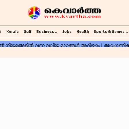
d
Kerala
Gulf
Business
Jobs
Health
Sports & Games