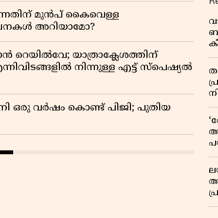
R
്നതിന് മുൻപ് കൈവെള്ള
വ
സൂചനകൾ അറിയാമോ?
ബ
ക
വി
ാൻ റെയിൽവേ; യാത്രാക്ലേശത്തിന്
്നിവിടങ്ങളിൽ നിന്നുള്ള എട്ട് സ്പെഷ്യൽ
തള
പ
ന
നി ഒരു വർഷം കൊണ്ട് പിജി; പുതിയ
‘
അ
പ
ക
ല
ആ
പ
ശ
വ