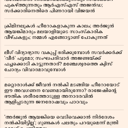
പുകഴ്ത്തുന്നതും ആർഎസ്എസ് അജൻഡ;
സർക്കാരിനെതിരെ പിണറായി വിജയൻ
ക്രിമിനലുകൾ ഹീറോകളാകുന്ന കാലം; അർജുൻ
ആയങ്കിമാരും മലയാളിയുടെ സാംസ്കാരിക
വീഴ്ചകളും; നമ്മൾ എങ്ങോട്ടാണ് പോകുന്നത്
ലീഗ് വിദ്യാഭ്യാസ വകുപ്പ് ഭരിക്കുമ്പോൾ സവർക്കർക്ക്
'വീർ' പട്ടമോ; സംഘപരിവാർ അജണ്ടയ്ക്ക്
പച്ചക്കൊടി കാട്ടുന്നതാര്? മഞ്ചേശ്വരത്തെ ക്വിസ്
ചോദ്യം വിവാദമാവുമ്പോൾ
മറ്റൊരാൾക്ക് ജീവൻ നൽകി മടങ്ങിയ ഹീറോയോട്
ഈ അവഗണന വേണമായിരുന്നോ? രാജേഷിൻ്റെ
ഭൗതിക ശരീരത്തോടുള്ള അനാദരവിൽ
ആളിപ്പടരുന്ന ജനരോഷവും പാഠവും
'അർജുൻ ആയങ്കിയെ വെടിവെക്കാൻ നിർദേശം
നൽകിയിട്ടില്ല'; ഗുണ്ടകൾ പലതും പറയുമെന്ന് മന്ത്രി