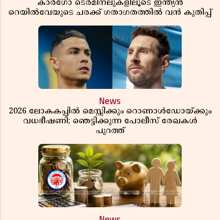
കാർഗോ ടെർമിനലുകളിലൂടെ ഇന്ത്യൻ
റെയിൽവേയുടെ ചരക്ക് ഗതാഗതത്തിൽ വൻ കുതിപ്പ്
News
2026 ലോകകപ്പിൽ മെസ്സിക്കും റൊണാൾഡോയ്ക്കും
വധഭീഷണി; ഞെട്ടിക്കുന്ന പോലീസ് രേഖകൾ
പുറത്ത്
News