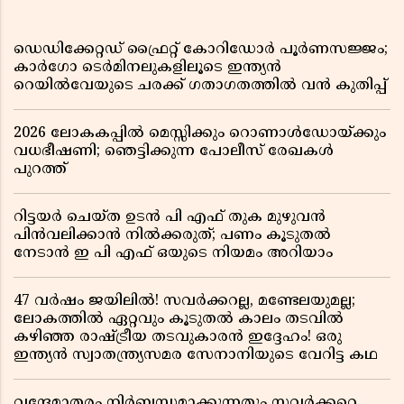
ഡെഡിക്കേറ്റഡ് ഫ്രൈറ്റ് കോറിഡോർ പൂർണസജ്ജം;
കാർഗോ ടെർമിനലുകളിലൂടെ ഇന്ത്യൻ
റെയിൽവേയുടെ ചരക്ക് ഗതാഗതത്തിൽ വൻ കുതിപ്പ്
2026 ലോകകപ്പിൽ മെസ്സിക്കും റൊണാൾഡോയ്ക്കും
വധഭീഷണി; ഞെട്ടിക്കുന്ന പോലീസ് രേഖകൾ
പുറത്ത്
റിട്ടയർ ചെയ്ത ഉടൻ പി എഫ് തുക മുഴുവൻ
പിൻവലിക്കാൻ നിൽക്കരുത്; പണം കൂടുതൽ
നേടാൻ ഇ പി എഫ് ഒയുടെ നിയമം അറിയാം
47 വർഷം ജയിലിൽ! സവർക്കറല്ല, മണ്ടേലയുമല്ല;
ലോകത്തിൽ ഏറ്റവും കൂടുതൽ കാലം തടവിൽ
കഴിഞ്ഞ രാഷ്ട്രീയ തടവുകാരൻ ഇദ്ദേഹം! ഒരു
ഇന്ത്യൻ സ്വാതന്ത്ര്യസമര സേനാനിയുടെ വേറിട്ട കഥ
വന്ദേമാതരം നിർബന്ധമാക്കുന്നതും സവർക്കറെ