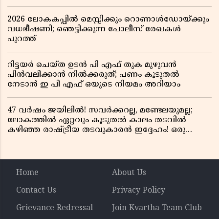
2026 ലോകകപ്പിൽ മെസ്സിക്കും റൊണാൾഡോയ്ക്കും
വധഭീഷണി; ഞെട്ടിക്കുന്ന പോലീസ് രേഖകൾ
പുറത്ത്
റിട്ടയർ ചെയ്ത ഉടൻ പി എഫ് തുക മുഴുവൻ
പിൻവലിക്കാൻ നിൽക്കരുത്; പണം കൂടുതൽ
നേടാൻ ഇ പി എഫ് ഒയുടെ നിയമം അറിയാം
47 വർഷം ജയിലിൽ! സവർക്കറല്ല, മണ്ടേലയുമല്ല;
ലോകത്തിൽ ഏറ്റവും കൂടുതൽ കാലം തടവിൽ
കഴിഞ്ഞ രാഷ്ട്രീയ തടവുകാരൻ ഇദ്ദേഹം! ഒരു
ഇന്ത്യൻ സ്വാതന്ത്ര്യസമര സേനാനിയുടെ വേറിട്ട കഥ
Home
About Us
Contact Us
Privacy Policy
Grievance Redressal
Join Kvartha Team Club