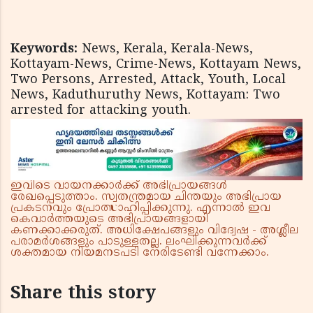
Keywords:
News, Kerala, Kerala-News,
Kottayam-News, Crime-News, Kottayam News,
Two Persons, Arrested, Attack, Youth, Local
News, Kaduthuruthy News, Kottayam: Two
arrested for attacking youth.
ഇവിടെ വായനക്കാർക്ക് അഭിപ്രായങ്ങൾ
രേഖപ്പെടുത്താം. സ്വതന്ത്രമായ ചിന്തയും അഭിപ്രായ
പ്രകടനവും പ്രോത്സാഹിപ്പിക്കുന്നു. എന്നാൽ ഇവ
കെവാർത്തയുടെ അഭിപ്രായങ്ങളായി
കണക്കാക്കരുത്. അധിക്ഷേപങ്ങളും വിദ്വേഷ - അശ്ലീല
പരാമർശങ്ങളും പാടുള്ളതല്ല. ലംഘിക്കുന്നവർക്ക്
ശക്തമായ നിയമനടപടി നേരിടേണ്ടി വന്നേക്കാം.
Share this story