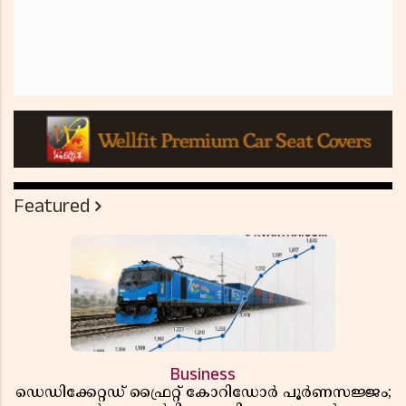
Featured
Business
ഡെഡിക്കേറ്റഡ് ഫ്രൈറ്റ് കോറിഡോർ പൂർണസജ്ജം;