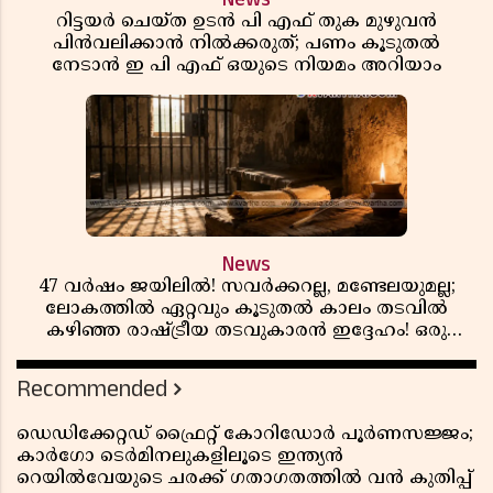
റിട്ടയർ ചെയ്ത ഉടൻ പി എഫ് തുക മുഴുവൻ
പിൻവലിക്കാൻ നിൽക്കരുത്; പണം കൂടുതൽ
നേടാൻ ഇ പി എഫ് ഒയുടെ നിയമം അറിയാം
News
47 വർഷം ജയിലിൽ! സവർക്കറല്ല, മണ്ടേലയുമല്ല;
ലോകത്തിൽ ഏറ്റവും കൂടുതൽ കാലം തടവിൽ
കഴിഞ്ഞ രാഷ്ട്രീയ തടവുകാരൻ ഇദ്ദേഹം! ഒരു
ഇന്ത്യൻ സ്വാതന്ത്ര്യസമര സേനാനിയുടെ വേറിട്ട കഥ
Recommended
ഡെഡിക്കേറ്റഡ് ഫ്രൈറ്റ് കോറിഡോർ പൂർണസജ്ജം;
കാർഗോ ടെർമിനലുകളിലൂടെ ഇന്ത്യൻ
റെയിൽവേയുടെ ചരക്ക് ഗതാഗതത്തിൽ വൻ കുതിപ്പ്