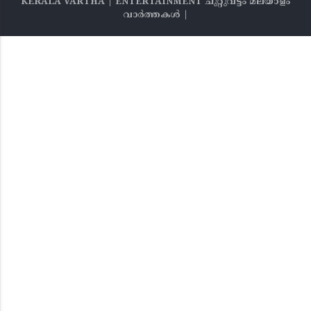
KERALA VARTHA | ENTERTAINMENT ചുറ്റുവട്ടം മലയാളം
വാര്‍ത്തകൾ |