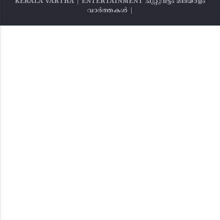
KERALA VARTHA | ENTERTAINMENT ചുറ്റുവട്ടം മലയാളം
വാര്‍ത്തകൾ |