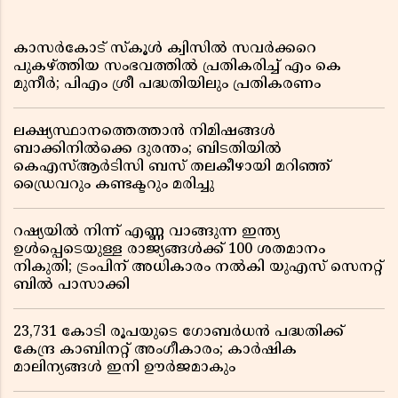
കാസർകോട് സ്കൂൾ ക്വിസിൽ സവർക്കറെ
പുകഴ്ത്തിയ സംഭവത്തിൽ പ്രതികരിച്ച് എം കെ
മുനീർ; പിഎം ശ്രീ പദ്ധതിയിലും പ്രതികരണം
ലക്ഷ്യസ്ഥാനത്തെത്താൻ നിമിഷങ്ങൾ
ബാക്കിനിൽക്കെ ദുരന്തം; ബിടതിയിൽ
കെഎസ്ആർടിസി ബസ് തലകീഴായി മറിഞ്ഞ്
ഡ്രൈവറും കണ്ടക്ടറും മരിച്ചു
റഷ്യയിൽ നിന്ന് എണ്ണ വാങ്ങുന്ന ഇന്ത്യ
ഉൾപ്പെടെയുള്ള രാജ്യങ്ങൾക്ക് 100 ശതമാനം
നികുതി; ട്രംപിന് അധികാരം നൽകി യുഎസ് സെനറ്റ്
ബിൽ പാസാക്കി
23,731 കോടി രൂപയുടെ ഗോബർധൻ പദ്ധതിക്ക്
കേന്ദ്ര കാബിനറ്റ് അംഗീകാരം; കാർഷിക
മാലിന്യങ്ങൾ ഇനി ഊർജമാകും