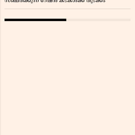
സഞ്ചരിക്കുന്ന റേഷൻ കടകൾക്ക് തുടക്കം