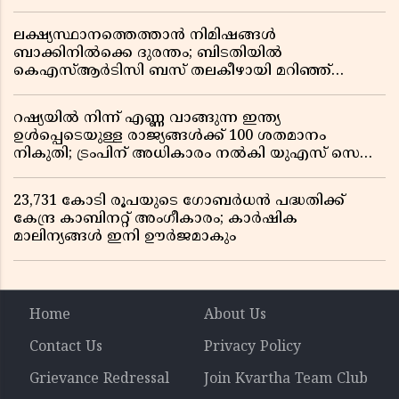
ലക്ഷ്യസ്ഥാനത്തെത്താൻ നിമിഷങ്ങൾ
ബാക്കിനിൽക്കെ ദുരന്തം; ബിടതിയിൽ
കെഎസ്ആർടിസി ബസ് തലകീഴായി മറിഞ്ഞ്
ഡ്രൈവറും കണ്ടക്ടറും മരിച്ചു
റഷ്യയിൽ നിന്ന് എണ്ണ വാങ്ങുന്ന ഇന്ത്യ
ഉൾപ്പെടെയുള്ള രാജ്യങ്ങൾക്ക് 100 ശതമാനം
നികുതി; ട്രംപിന് അധികാരം നൽകി യുഎസ് സെനറ്റ്
ബിൽ പാസാക്കി
23,731 കോടി രൂപയുടെ ഗോബർധൻ പദ്ധതിക്ക്
കേന്ദ്ര കാബിനറ്റ് അംഗീകാരം; കാർഷിക
മാലിന്യങ്ങൾ ഇനി ഊർജമാകും
Home
About Us
Contact Us
Privacy Policy
Grievance Redressal
Join Kvartha Team Club