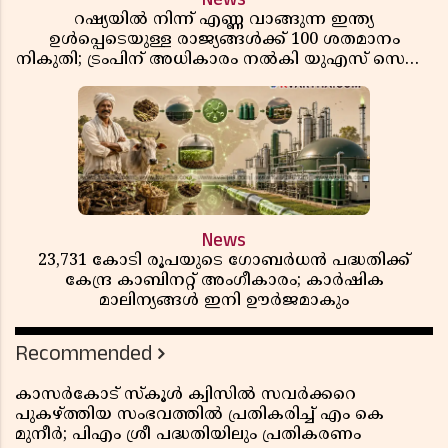
റഷ്യയിൽ നിന്ന് എണ്ണ വാങ്ങുന്ന ഇന്ത്യ
ഉൾപ്പെടെയുള്ള രാജ്യങ്ങൾക്ക് 100 ശതമാനം
നികുതി; ട്രംപിന് അധികാരം നൽകി യുഎസ് സെനറ്റ്
ബിൽ പാസാക്കി
News
23,731 കോടി രൂപയുടെ ഗോബർധൻ പദ്ധതിക്ക്
കേന്ദ്ര കാബിനറ്റ് അംഗീകാരം; കാർഷിക
മാലിന്യങ്ങൾ ഇനി ഊർജമാകും
Recommended
കാസർകോട് സ്കൂൾ ക്വിസിൽ സവർക്കറെ
പുകഴ്ത്തിയ സംഭവത്തിൽ പ്രതികരിച്ച് എം കെ
മുനീർ; പിഎം ശ്രീ പദ്ധതിയിലും പ്രതികരണം