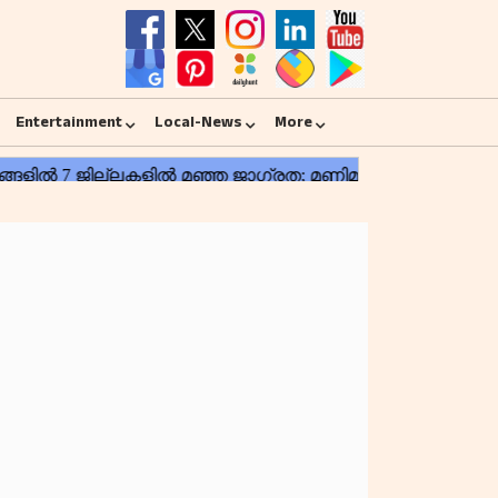
Entertainment
Local-News
More