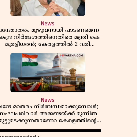
News
ന്ദേമാതരം മുഴുവനായി പാടണമെന്ന
േന്ദ്ര നിർദേശത്തിനെതിരെ മന്ത്രി കെ
മുരളീധരൻ; കേരളത്തിൽ 2 വരി
മാത്രമേ ഉണ്ടാകൂ എന്ന് പ്രതികരണം
News
വന്ദേ മാതരം നിർബന്ധമാക്കുമ്പോൾ;
സംഘപരിവാർ അജണ്ടയ്ക്ക് മുന്നിൽ
മുട്ടുമടക്കുന്നതാണോ കേരളത്തിന്റെ
മതേതര പാരമ്പര്യം?