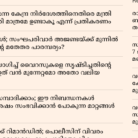
R
ര
 കേന്ദ്ര നിർദേശത്തിനെതിരെ മന്ത്രി
ബ
 മാത്രമേ ഉണ്ടാകൂ എന്ന് പ്രതികരണം
ത
മ
ോൾ; സംഘപരിവാർ അജണ്ടയ്ക്ക് മുന്നിൽ
വ
സ
റെ മതേതര പാരമ്പര്യം?
7
മ
ഗിച്ച് വൈറസുകളെ സൃഷ്ടിച്ചതിന്റെ
ത് വൻ മുന്നേറ്റമോ അതോ വലിയ
വ
ക
മ
മ
സമ്പാദിക്കാം; ഈ നിബന്ധനകൾ
ശേഷം സംഭവിക്കാൻ പോകുന്ന മാറ്റങ്ങൾ
വ
സ
മ
മ
ക് റിമാൻഡിൽ; പൊലീസിന് വിവരം