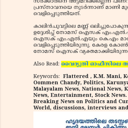
സര്‍ക്കാരിനെ അട്ടിമറിക്കില്ലെന്ന പി
പ്രസ്താവനയെ തുടര്‍ന്നാണ് മാണി മുഖ്യമന്
വെളിപ്പെടുത്തിയത്.
കാലിന്‍ചുവട്ടിലെ മണ്ണ് ഒലിച്ചുപോ
ഉദ്ദേശിച്ച് തോമസ് ഐസക് എം.എല്‍.
ഐസക് എം.എല്‍.എയും കെ.എം മാണ
വെളിപ്പെടുത്തിയിരുന്നു. കേരള കോണ്‍
തോമസ് ഐസക് വ്യക്തമാക്കിയിരുന്നത
Also Read:
വൈദ്യുതി ഓഫീസിലെ അതിക്
Keywords:
Flattered , K.M. Mani, 
Oommen Chandy, Politics, Karunya
Malayalam News, National News, K
News, Entertainment, Stock News. c
Breaking News on Politics and Cur
World, discussions, interviews an