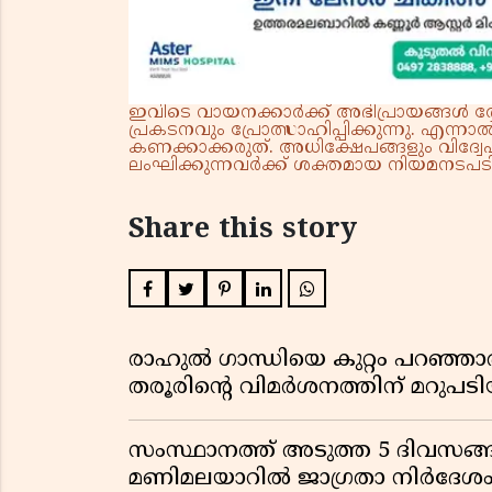
ഇവിടെ വായനക്കാർക്ക് അഭിപ്രായങ്ങൾ രേഖപ
പ്രകടനവും പ്രോത്സാഹിപ്പിക്കുന്നു. എന
കണക്കാക്കരുത്. അധിക്ഷേപങ്ങളും വിദ്വേഷ
ലംഘിക്കുന്നവർക്ക് ശക്തമായ നിയമനടപടി 
Share this story
രാഹുൽ ഗാന്ധിയെ കുറ്റം പറഞ്ഞാ
തരൂരിന്റെ വിമർശനത്തിന് മറു
സംസ്ഥാനത്ത് അടുത്ത 5 ദിവസങ്ങ
മണിമലയാറിൽ ജാഗ്രതാ നിർദേശ