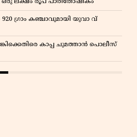
് ഒരു ലക്ഷം രൂപ പാരിതോഷികം
920 ഗ്രാം കഞ്ചാവുമായി യുവാ വ്
ിക്കെതിരെ കാപ്പ ചുമത്താൻ പൊലീസ്