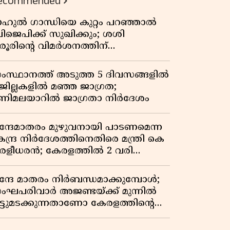
ecommended
ാഹുൽ ഗാന്ധിയെ കുറ്റം പറഞ്ഞാൽ
ിജെപിക്ക് സുഖിക്കും; ശശി
രൂരിന്റെ വിമർശനത്തിന്
റുപടിയുമായി കെ സി
േണുഗോപാൽ
ംസ്ഥാനത്ത് അടുത്ത 5 ദിവസങ്ങളിൽ
 ജില്ലകളിൽ മഞ്ഞ ജാഗ്രത;
ണിമലയാറിൽ ജാഗ്രതാ നിർദേശം
ന്ദേമാതരം മുഴുവനായി പാടണമെന്ന
േന്ദ്ര നിർദേശത്തിനെതിരെ മന്ത്രി കെ
ുരളീധരൻ; കേരളത്തിൽ 2 വരി
ാത്രമേ ഉണ്ടാകൂ എന്ന് പ്രതികരണം
ന്ദേ മാതരം നിർബന്ധമാക്കുമ്പോൾ;
ംഘപരിവാർ അജണ്ടയ്ക്ക് മുന്നിൽ
ുട്ടുമടക്കുന്നതാണോ കേരളത്തിന്റെ
തേതര പാരമ്പര്യം?