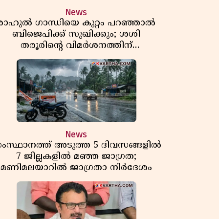
News
രാഹുൽ ഗാന്ധിയെ കുറ്റം പറഞ്ഞാൽ
ബിജെപിക്ക് സുഖിക്കും; ശശി
തരൂരിന്റെ വിമർശനത്തിന്
മറുപടിയുമായി കെ സി
വേണുഗോപാൽ
News
ംസ്ഥാനത്ത് അടുത്ത 5 ദിവസങ്ങളിൽ
7 ജില്ലകളിൽ മഞ്ഞ ജാഗ്രത;
മണിമലയാറിൽ ജാഗ്രതാ നിർദേശം