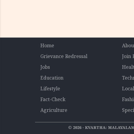
Home
Abou
Grievance Redressal
Join
Jobs
Heal
Education
Tech
Lifestyle
Loca
Fact-Check
Fash
Agriculture
Speci
©
2026
‧ KVARTHA: MALAYALAM 