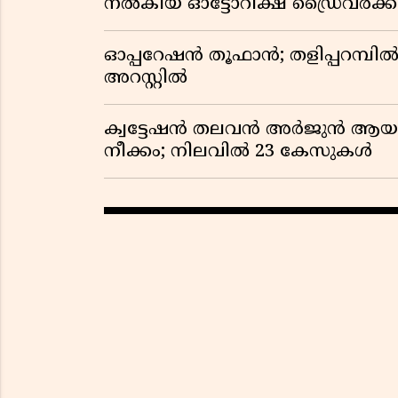
നൽകിയ ഓട്ടോറിക്ഷ ഡ്രൈവർക്ക
ഓപ്പറേഷൻ തൂഫാൻ; തളിപ്പറമ്പിൽ 
അറസ്റ്റിൽ
ക്വട്ടേഷൻ തലവൻ അർജുൻ ആയങ്ക
നീക്കം; നിലവിൽ 23 കേസുകൾ