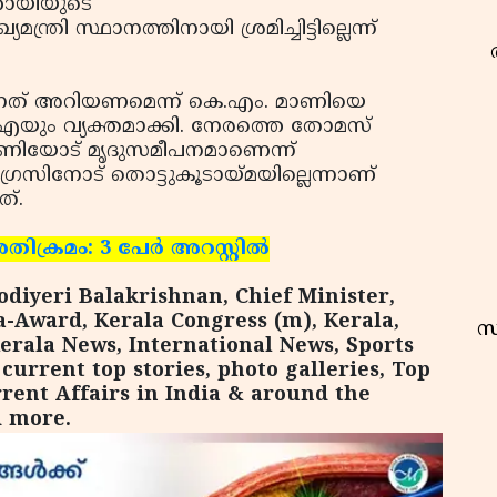
ണറായിയുടെ
ത്രി സ്ഥാനത്തിനായി ശ്രമിച്ചിട്ടില്ലെന്ന്
കുന്നത് അറിയണമെന്ന് കെ.എം. മാണിയെ
എയും വ്യക്തമാക്കി. നേരത്തെ തോമസ്
ിയോട് മൃദുസമീപനമാണെന്ന്
ഗ്രസിനോട് തൊട്ടുകൂടായ്മയില്ലെന്നാണ്
്.
രമം: 3 പേര്‍ അറസ്റ്റില്‍
Kodiyeri Balakrishnan, Chief Minister,
-Award, Kerala Congress (m), Kerala,
സ
erala News, International News, Sports
urrent top stories, photo galleries, Top
rent Affairs in India & around the
d more.