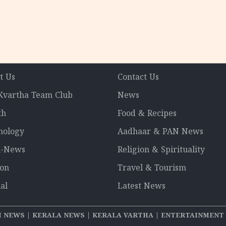
t Us
Contact Us
 Kvartha Team Club
News
th
Food & Recipes
nology
Aadhaar & PAN News
l-News
Religion & Spirituality
ion
Travel & Tourism
al
Latest News
NEWS | KERALA NEWS | KERALA VARTHA | ENTERTAINMENT ചുറ്