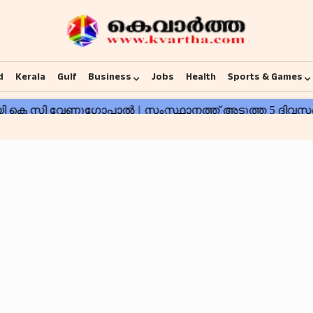
d
Kerala
Gulf
Business
Jobs
Health
Sports & Games