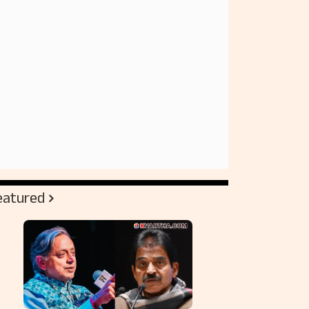
eatured