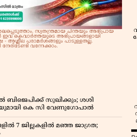
വ
്പെടുത്താം. സ്വതന്ത്രമായ ചിന്തയും അഭിപ്രായ
്നാൽ ഇവ കെവാർത്തയുടെ അഭിപ്രായങ്ങളായി
ക
 - അശ്ലീല പരാമർശങ്ങളും പാടുള്ളതല്ല.
നേരിടേണ്ടി വന്നേക്കാം.
ൽ ബിജെപിക്ക് സുഖിക്കും; ശശി
പടിയുമായി കെ സി വേണുഗോപാൽ
ളിൽ 7 ജില്ലകളിൽ മഞ്ഞ ജാഗ്രത;
ം