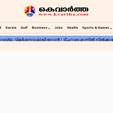
d
Kerala
Gulf
Business
Jobs
Health
Sports & Games