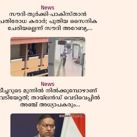
News
സൗദി-തുർക്കി-പാകിസ്താൻ
പ്രതിരോധ കരാർ; പുതിയ സൈനിക
ചേരിയല്ലെന്ന് സൗദി അറേബ്യ,
വിമർശനവുമായി ഇറാൻ
News
ടീച്ചറുടെ മുന്നിൽ നിൽക്കുമ്പോഴാണ്
െടിയേറ്റത്; തായ്‌ലൻഡ് വെടിവെപ്പിൽ
അഞ്ച് അധ്യാപകരും
മുത്തശ്ശീമുത്തശ്ശന്മാരും കൊല്ലപ്പെട്ടു,
മരണസംഖ്യ 7; ഞെട്ടിക്കുന്ന
വെളിപ്പെടുത്തലുകൾ