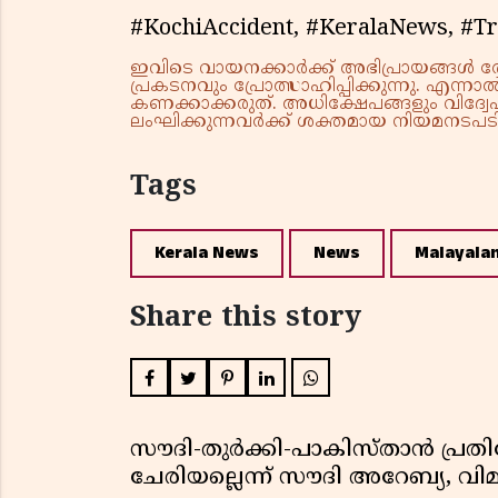
#KochiAccident, #KeralaNews, #Tr
ഇവിടെ വായനക്കാർക്ക് അഭിപ്രായങ്ങൾ രേഖപ
പ്രകടനവും പ്രോത്സാഹിപ്പിക്കുന്നു. എന
കണക്കാക്കരുത്. അധിക്ഷേപങ്ങളും വിദ്വേഷ
ലംഘിക്കുന്നവർക്ക് ശക്തമായ നിയമനടപടി 
Tags
Kerala News
News
Malayala
Share this story
സൗദി-തുർക്കി-പാകിസ്താൻ പ്
ചേരിയല്ലെന്ന് സൗദി അറേബ്യ, 