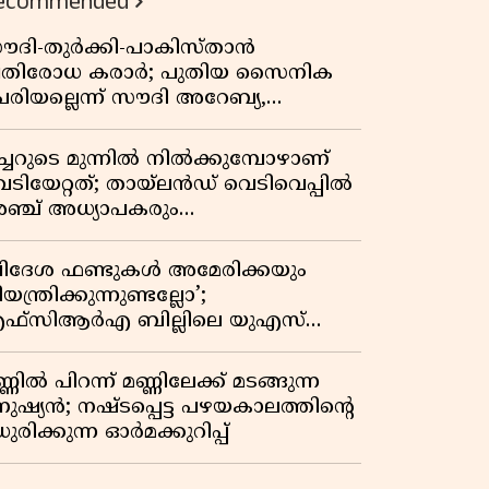
ecommended
ൗദി-തുർക്കി-പാകിസ്താൻ
്രതിരോധ കരാർ; പുതിയ സൈനിക
േരിയല്ലെന്ന് സൗദി അറേബ്യ,
ിമർശനവുമായി ഇറാൻ
ീച്ചറുടെ മുന്നിൽ നിൽക്കുമ്പോഴാണ്
െടിയേറ്റത്; തായ്‌ലൻഡ് വെടിവെപ്പിൽ
ഞ്ച് അധ്യാപകരും
ത്തശ്ശീമുത്തശ്ശന്മാരും കൊല്ലപ്പെട്ടു,
രണസംഖ്യ 7; ഞെട്ടിക്കുന്ന
വിദേശ ഫണ്ടുകൾ അമേരിക്കയും
െളിപ്പെടുത്തലുകൾ
യന്ത്രിക്കുന്നുണ്ടല്ലോ’;
ഫ്സിആർഎ ബില്ലിലെ യുഎസ്
ിമർശനങ്ങൾക്ക് മറുപടിയുമായി ഇന്ത്യ
്ണിൽ പിറന്ന് മണ്ണിലേക്ക് മടങ്ങുന്ന
നുഷ്യൻ; നഷ്ടപ്പെട്ട പഴയകാലത്തിൻ്റെ
ുരിക്കുന്ന ഓർമക്കുറിപ്പ്