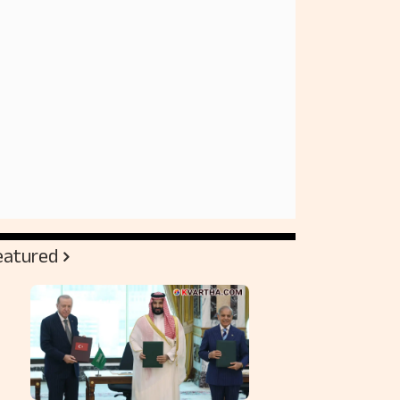
eatured