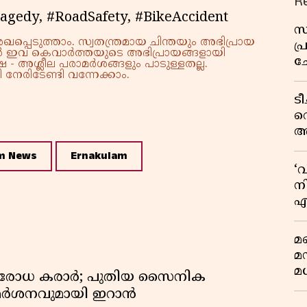
R
agedy, #RoadSafety, #BikeAccident
സ
്പെടുത്താം. സ്വതന്ത്രമായ ചിന്തയും അഭിപ്രായ
പ
്നാൽ ഇവ കെവാർത്തയുടെ അഭിപ്രായങ്ങളായി
ച
 - അശ്ലീല പരാമർശങ്ങളും പാടുള്ളതല്ല.
നേരിടേണ്ടി വന്നേക്കാം.
വ
ട
വ
അ
മു
m News
Ernakulam
മ
‘
വ
നി
എ
വ
മണ
മ
മധ
രതിരോധ കരാർ; പുതിയ സൈനിക
വിമർശനവുമായി ഇറാൻ