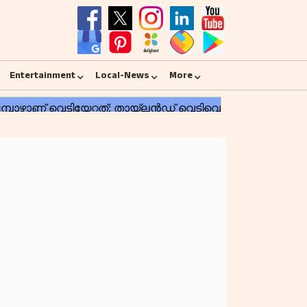
Entertainment
Local-News
More