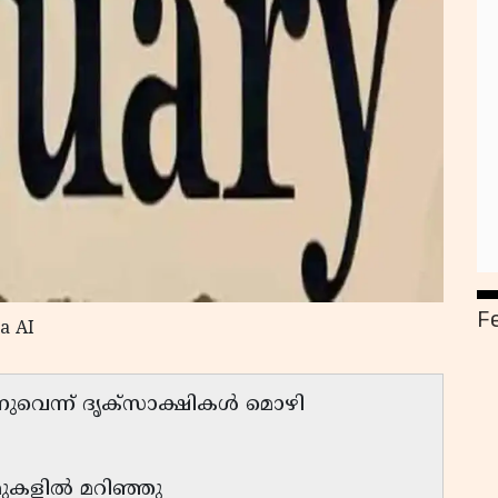
F
a AI
െന്ന് ദൃക്‌സാക്ഷികള്‍ മൊഴി
മുകളില്‍ മറിഞ്ഞു