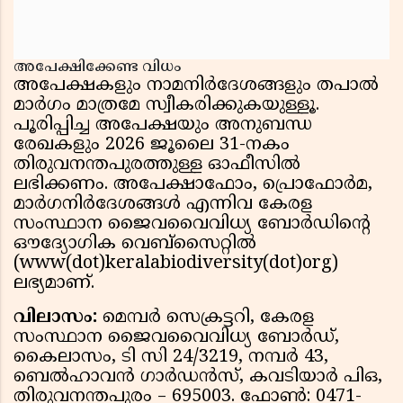
അപേക്ഷിക്കേണ്ട വിധം
അപേക്ഷകളും നാമനിർദേശങ്ങളും തപാൽ
മാർഗം മാത്രമേ സ്വീകരിക്കുകയുള്ളൂ.
പൂരിപ്പിച്ച അപേക്ഷയും അനുബന്ധ
രേഖകളും 2026 ജൂലൈ 31-നകം
തിരുവനന്തപുരത്തുള്ള ഓഫീസിൽ
ലഭിക്കണം. അപേക്ഷാഫോം, പ്രൊഫോർമ,
മാർഗനിർദേശങ്ങൾ എന്നിവ കേരള
സംസ്ഥാന ജൈവവൈവിധ്യ ബോർഡിൻ്റെ
ഔദ്യോഗിക വെബ്സൈറ്റിൽ
(www(dot)keralabiodiversity(dot)org)
ലഭ്യമാണ്.
വിലാസം:
മെമ്പർ സെക്രട്ടറി, കേരള
സംസ്ഥാന ജൈവവൈവിധ്യ ബോർഡ്,
കൈലാസം, ടി സി 24/3219, നമ്പർ 43,
ബെൽഹാവൻ ഗാർഡൻസ്, കവടിയാർ പിഒ,
തിരുവനന്തപുരം – 695003. ഫോൺ: 0471-