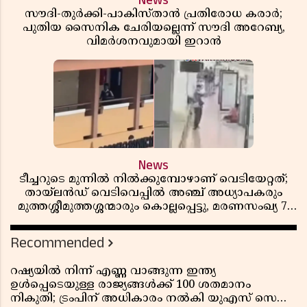
News
സൗദി-തുർക്കി-പാകിസ്താൻ പ്രതിരോധ കരാർ;
പുതിയ സൈനിക ചേരിയല്ലെന്ന് സൗദി അറേബ്യ,
വിമർശനവുമായി ഇറാൻ
News
ടീച്ചറുടെ മുന്നിൽ നിൽക്കുമ്പോഴാണ് വെടിയേറ്റത്;
തായ്‌ലൻഡ് വെടിവെപ്പിൽ അഞ്ച് അധ്യാപകരും
മുത്തശ്ശീമുത്തശ്ശന്മാരും കൊല്ലപ്പെട്ടു, മരണസംഖ്യ 7;
ഞെട്ടിക്കുന്ന വെളിപ്പെടുത്തലുകൾ
Recommended
റഷ്യയിൽ നിന്ന് എണ്ണ വാങ്ങുന്ന ഇന്ത്യ
ഉൾപ്പെടെയുള്ള രാജ്യങ്ങൾക്ക് 100 ശതമാനം
നികുതി; ട്രംപിന് അധികാരം നൽകി യുഎസ് സെനറ്റ്