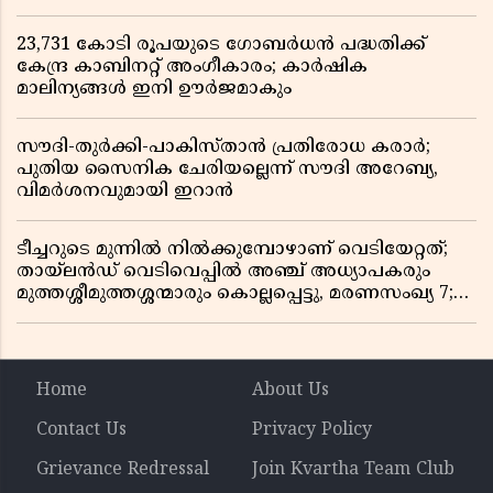
ബിൽ പാസാക്കി
23,731 കോടി രൂപയുടെ ഗോബർധൻ പദ്ധതിക്ക്
കേന്ദ്ര കാബിനറ്റ് അംഗീകാരം; കാർഷിക
മാലിന്യങ്ങൾ ഇനി ഊർജമാകും
സൗദി-തുർക്കി-പാകിസ്താൻ പ്രതിരോധ കരാർ;
പുതിയ സൈനിക ചേരിയല്ലെന്ന് സൗദി അറേബ്യ,
വിമർശനവുമായി ഇറാൻ
ടീച്ചറുടെ മുന്നിൽ നിൽക്കുമ്പോഴാണ് വെടിയേറ്റത്;
തായ്‌ലൻഡ് വെടിവെപ്പിൽ അഞ്ച് അധ്യാപകരും
മുത്തശ്ശീമുത്തശ്ശന്മാരും കൊല്ലപ്പെട്ടു, മരണസംഖ്യ 7;
ഞെട്ടിക്കുന്ന വെളിപ്പെടുത്തലുകൾ
Home
About Us
Contact Us
Privacy Policy
Grievance Redressal
Join Kvartha Team Club