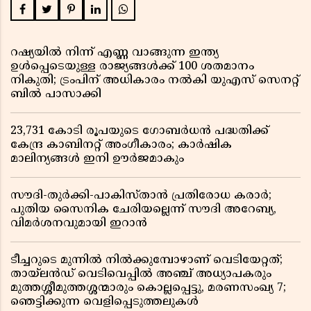
റഷ്യയിൽ നിന്ന് എണ്ണ വാങ്ങുന്ന ഇന്ത്യ
ഉൾപ്പെടെയുള്ള രാജ്യങ്ങൾക്ക് 100 ശതമാനം
നികുതി; ട്രംപിന് അധികാരം നൽകി യുഎസ് സെനറ്റ്
ബിൽ പാസാക്കി
23,731 കോടി രൂപയുടെ ഗോബർധൻ പദ്ധതിക്ക്
കേന്ദ്ര കാബിനറ്റ് അംഗീകാരം; കാർഷിക
മാലിന്യങ്ങൾ ഇനി ഊർജമാകും
സൗദി-തുർക്കി-പാകിസ്താൻ പ്രതിരോധ കരാർ;
പുതിയ സൈനിക ചേരിയല്ലെന്ന് സൗദി അറേബ്യ,
വിമർശനവുമായി ഇറാൻ
ടീച്ചറുടെ മുന്നിൽ നിൽക്കുമ്പോഴാണ് വെടിയേറ്റത്;
തായ്‌ലൻഡ് വെടിവെപ്പിൽ അഞ്ച് അധ്യാപകരും
മുത്തശ്ശീമുത്തശ്ശന്മാരും കൊല്ലപ്പെട്ടു, മരണസംഖ്യ 7;
ഞെട്ടിക്കുന്ന വെളിപ്പെടുത്തലുകൾ