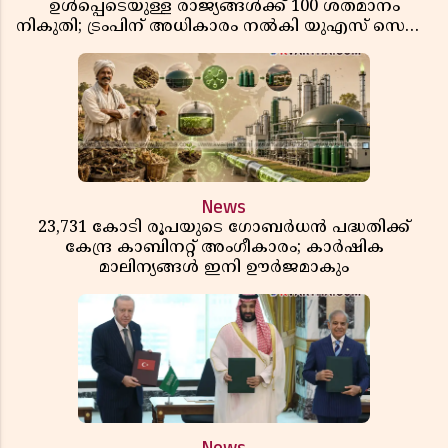
ഉൾപ്പെടെയുള്ള രാജ്യങ്ങൾക്ക് 100 ശതമാനം
നികുതി; ട്രംപിന് അധികാരം നൽകി യുഎസ് സെനറ്റ്
ബിൽ പാസാക്കി
News
23,731 കോടി രൂപയുടെ ഗോബർധൻ പദ്ധതിക്ക്
കേന്ദ്ര കാബിനറ്റ് അംഗീകാരം; കാർഷിക
മാലിന്യങ്ങൾ ഇനി ഊർജമാകും