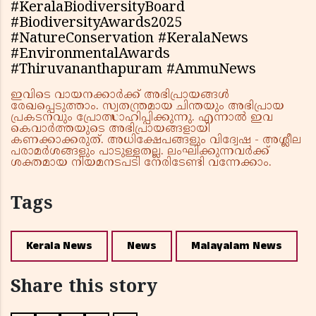
#KeralaBiodiversityBoard
#BiodiversityAwards2025
#NatureConservation #KeralaNews
#EnvironmentalAwards
#Thiruvananthapuram #AmmuNews
ഇവിടെ വായനക്കാർക്ക് അഭിപ്രായങ്ങൾ
രേഖപ്പെടുത്താം. സ്വതന്ത്രമായ ചിന്തയും അഭിപ്രായ
പ്രകടനവും പ്രോത്സാഹിപ്പിക്കുന്നു. എന്നാൽ ഇവ
കെവാർത്തയുടെ അഭിപ്രായങ്ങളായി
കണക്കാക്കരുത്. അധിക്ഷേപങ്ങളും വിദ്വേഷ - അശ്ലീല
പരാമർശങ്ങളും പാടുള്ളതല്ല. ലംഘിക്കുന്നവർക്ക്
ശക്തമായ നിയമനടപടി നേരിടേണ്ടി വന്നേക്കാം.
Tags
Kerala News
News
Malayalam News
Share this story