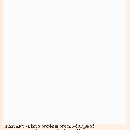
സ്ഥാപന വിഭാഗത്തിലെ അവാർഡുകൾ