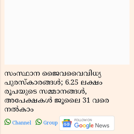
സംസ്ഥാന ജൈവവൈവിധ്യ
പുരസ്കാരങ്ങൾ; 6.25 ലക്ഷം
രൂപയുടെ സമ്മാനങ്ങൾ,
അപേക്ഷകൾ ജൂലൈ 31 വരെ
നൽകാം
Channel
Group