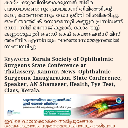
കാഴ്ചക്കുറവിനിടയാക്കുന്നത് തിമിര
ബാധയാണെന്നും പ്രായമാണ് തിമിരത്തിന്റെ
മുഖ്യ കാരണമെന്നും ഡോ ശ്രീനി വിശദികരിച്ചു.
ഓഫ് താല്‍മിക് സൊസൈറ്റി കണ്ണൂര്‍ പ്രസിഡണ്ട്
ഡോ. സിമി മനോജ് കുമാര്‍, കോം ട്രസ്റ്റ്
കണ്ണാശുപത്രി ഹെഡ് ഓഫ് ഓപറേഷന്‍സ് മിസ്
അഫ്നിദ എന്നിവരും വാര്‍ത്താസമ്മേളനത്തില്‍
സംബന്ധിച്ചു.
Keywords:
Kerala Society of Ophthalmic
Surgeons State Conference at
Thalassery, Kannur, News, Ophthalmic
Surgeons, Inauguration, State Conference,
Speaker, AN Shamseer, Health, Eye Test,
Class, Kerala.
ഇവിടെ വായനക്കാർക്ക് അഭിപ്രായങ്ങൾ
രേഖപ്പെടുത്താം. സ്വതന്ത്രമായ ചിന്തയും അഭിപ്രായ