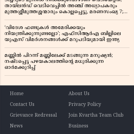
തായ്‌ലൻഡ് വെടിവെപ്പിൽ അഞ്ച് അധ്യാപകരും
മുത്തശ്ശീമുത്തശ്ശന്മാരും കൊല്ലപ്പെട്ടു, മരണസംഖ്യ 7;
ഞെട്ടിക്കുന്ന വെളിപ്പെടുത്തലുകൾ
‘വിദേശ ഫണ്ടുകൾ അമേരിക്കയും
നിയന്ത്രിക്കുന്നുണ്ടല്ലോ’; എഫ്സിആർഎ ബില്ലിലെ
യുഎസ് വിമർശനങ്ങൾക്ക് മറുപടിയുമായി ഇന്ത്യ
മണ്ണിൽ പിറന്ന് മണ്ണിലേക്ക് മടങ്ങുന്ന മനുഷ്യൻ;
നഷ്ടപ്പെട്ട പഴയകാലത്തിൻ്റെ മധുരിക്കുന്ന
ഓർമക്കുറിപ്പ്
Home
About Us
Contact Us
Privacy Policy
Grievance Redressal
Join Kvartha Team Club
News
Business