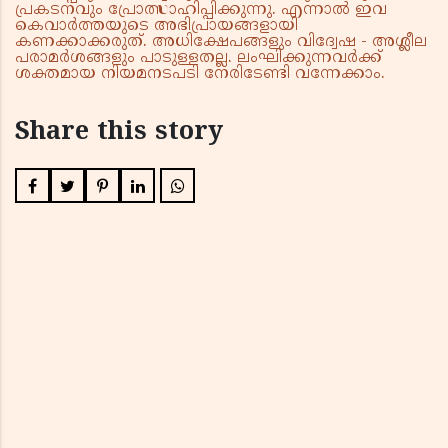
പ്രകടനവും പ്രോത്സാഹിപ്പിക്കുന്നു. എന്നാൽ ഇവ
കെവാർത്തയുടെ അഭിപ്രായങ്ങളായി
കണക്കാക്കരുത്. അധിക്ഷേപങ്ങളും വിദ്വേഷ - അശ്ലീല
പരാമർശങ്ങളും പാടുള്ളതല്ല. ലംഘിക്കുന്നവർക്ക്
ശക്തമായ നിയമനടപടി നേരിടേണ്ടി വന്നേക്കാം.
Share this story