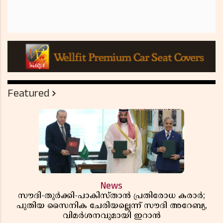
Featured
News
സൗദി-തുർക്കി-പാകിസ്താൻ പ്രതിരോധ കരാർ;
പുതിയ സൈനിക ചേരിയല്ലെന്ന് സൗദി അറേബ്യ,
വിമർശനവുമായി ഇറാൻ