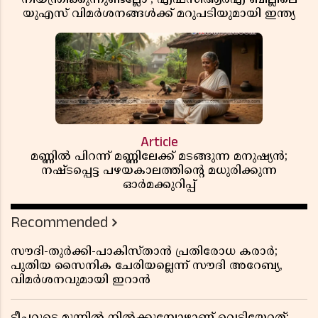
യുഎസ് വിമർശനങ്ങൾക്ക് മറുപടിയുമായി ഇന്ത്യ
Article
മണ്ണിൽ പിറന്ന് മണ്ണിലേക്ക് മടങ്ങുന്ന മനുഷ്യൻ;
നഷ്ടപ്പെട്ട പഴയകാലത്തിൻ്റെ മധുരിക്കുന്ന
ഓർമക്കുറിപ്പ്
Recommended
സൗദി-തുർക്കി-പാകിസ്താൻ പ്രതിരോധ കരാർ;
പുതിയ സൈനിക ചേരിയല്ലെന്ന് സൗദി അറേബ്യ,
വിമർശനവുമായി ഇറാൻ
ടീച്ചറുടെ മുന്നിൽ നിൽക്കുമ്പോഴാണ് വെടിയേറ്റത്;