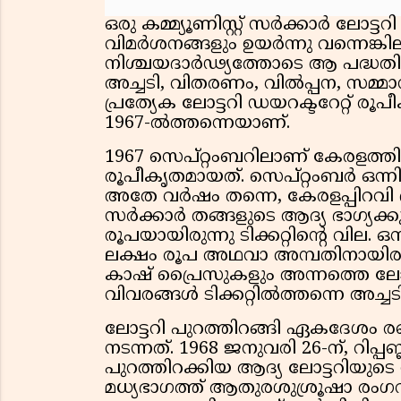
ഒരു കമ്മ്യൂണിസ്റ്റ് സർക്കാർ ലോട
വിമർശനങ്ങളും ഉയർന്നു വന്നെങ്കില
നിശ്ചയദാർഢ്യത്തോടെ ആ പദ്ധതി നട
അച്ചടി, വിതരണം, വിൽപ്പന, സമ്മ
പ്രത്യേക ലോട്ടറി ഡയറക്ടറേറ്റ് രൂപീ
1967-ൽത്തന്നെയാണ്.
1967 സെപ്റ്റംബറിലാണ് കേരളത്തി
രൂപീകൃതമായത്. സെപ്റ്റംബർ ഒന്നിന
അതേ വർഷം തന്നെ, കേരളപ്പിറവി
സർക്കാർ തങ്ങളുടെ ആദ്യ ഭാഗ്യക്കുറി 
രൂപയായിരുന്നു ടിക്കറ്റിൻ്റെ വില. ഒ
ലക്ഷം രൂപ അഥവാ അമ്പതിനായിരം 
കാഷ് പ്രൈസുകളും അന്നത്തെ ലോട
വിവരങ്ങൾ ടിക്കറ്റിൽത്തന്നെ അച്ചടി
ലോട്ടറി പുറത്തിറങ്ങി ഏകദേശം രണ
നടന്നത്. 1968 ജനുവരി 26-ന്, റിപ്
പുറത്തിറക്കിയ ആദ്യ ലോട്ടറിയുടെ നറ
മധ്യഭാഗത്ത് ആതുരശുശ്രൂഷാ രംഗവു