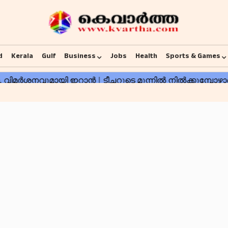
d
Kerala
Gulf
Business
Jobs
Health
Sports & Games