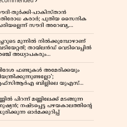
ecommended
ൗദി-തുർക്കി-പാകിസ്താൻ
്രതിരോധ കരാർ; പുതിയ സൈനിക
േരിയല്ലെന്ന് സൗദി അറേബ്യ,
ിമർശനവുമായി ഇറാൻ
ീച്ചറുടെ മുന്നിൽ നിൽക്കുമ്പോഴാണ്
െടിയേറ്റത്; തായ്‌ലൻഡ് വെടിവെപ്പിൽ
ഞ്ച് അധ്യാപകരും
ത്തശ്ശീമുത്തശ്ശന്മാരും കൊല്ലപ്പെട്ടു,
രണസംഖ്യ 7; ഞെട്ടിക്കുന്ന
വിദേശ ഫണ്ടുകൾ അമേരിക്കയും
െളിപ്പെടുത്തലുകൾ
യന്ത്രിക്കുന്നുണ്ടല്ലോ’;
ഫ്സിആർഎ ബില്ലിലെ യുഎസ്
ിമർശനങ്ങൾക്ക് മറുപടിയുമായി ഇന്ത്യ
്ണിൽ പിറന്ന് മണ്ണിലേക്ക് മടങ്ങുന്ന
നുഷ്യൻ; നഷ്ടപ്പെട്ട പഴയകാലത്തിൻ്റെ
ുരിക്കുന്ന ഓർമക്കുറിപ്പ്