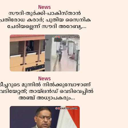
News
സൗദി-തുർക്കി-പാകിസ്താൻ
പ്രതിരോധ കരാർ; പുതിയ സൈനിക
ചേരിയല്ലെന്ന് സൗദി അറേബ്യ,
വിമർശനവുമായി ഇറാൻ
News
ടീച്ചറുടെ മുന്നിൽ നിൽക്കുമ്പോഴാണ്
െടിയേറ്റത്; തായ്‌ലൻഡ് വെടിവെപ്പിൽ
അഞ്ച് അധ്യാപകരും
മുത്തശ്ശീമുത്തശ്ശന്മാരും കൊല്ലപ്പെട്ടു,
മരണസംഖ്യ 7; ഞെട്ടിക്കുന്ന
വെളിപ്പെടുത്തലുകൾ