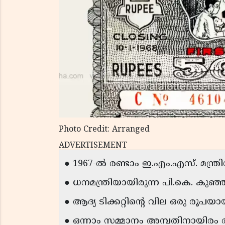
Photo Credit: Arranged
ADVERTISEMENT
● 1967-ൽ രണ്ടാം ഇ.എം.എസ്. മന്ത്
● ധനമന്ത്രിയായിരുന്ന പി.കെ. കു
● ആദ്യ ടിക്കറ്റിൻ്റെ വില ഒരു രൂപയായ
● ഒന്നാം സമ്മാനം അമ്പതിനായിരം ര