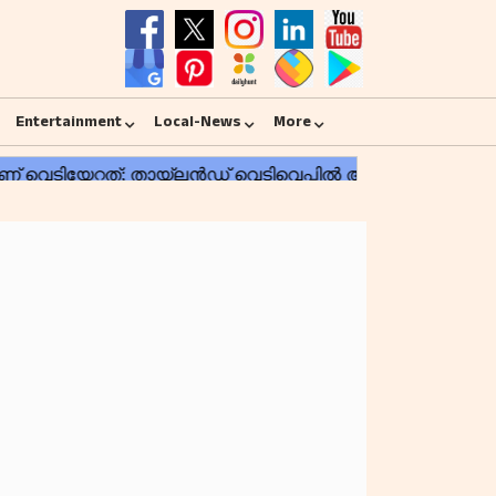
Entertainment
Local-News
More