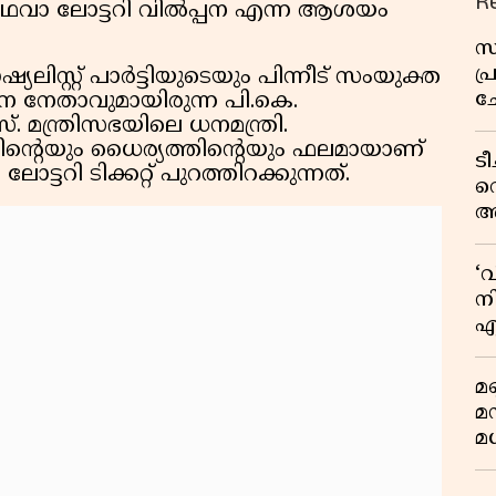
R
അഥവാ ലോട്ടറി വിൽപ്പന എന്ന ആശയം
സ
പ
യലിസ്റ്റ് പാർട്ടിയുടെയും പിന്നീട് സംയുക്ത
ച
രധാന നേതാവുമായിരുന്ന പി.കെ.
വ
 മന്ത്രിസഭയിലെ ധനമന്ത്രി.
ിൻ്റെയും ധൈര്യത്തിൻ്റെയും ഫലമായാണ്
ട
ടറി ടിക്കറ്റ് പുറത്തിറക്കുന്നത്.
വ
അ
മു
മ
‘
വ
നി
എ
വ
മണ
മ
മധ