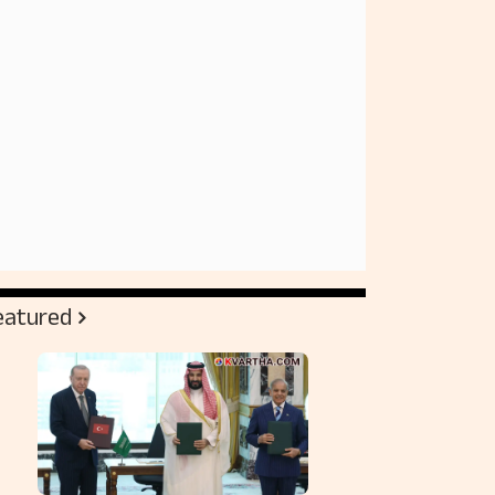
eatured