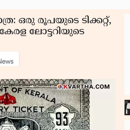
ര: ഒരു രൂപയുടെ ടിക്കറ്റ്,
കേരള ലോട്ടറിയുടെ