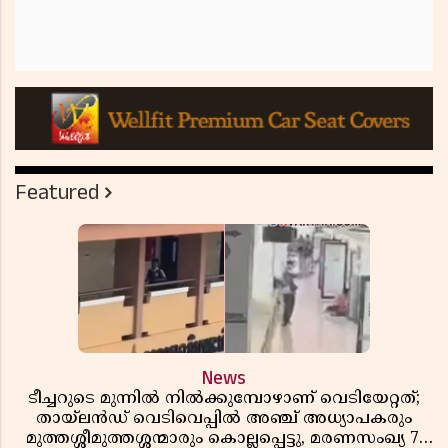
Featured
News
ടീച്ചറുടെ മുന്നിൽ നിൽക്കുമ്പോഴാണ് വെടിയേറ്റത്;
തായ്‌ലൻഡ് വെടിവെപ്പിൽ അഞ്ച് അധ്യാപകരും
മുത്തശ്ശീമുത്തശ്ശന്മാരും കൊല്ലപ്പെട്ടു, മരണസംഖ്യ 7;