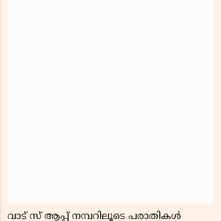
വാട് സ് ആപ്പ് നമ്പറിലൂടെ പരാതികള്‍