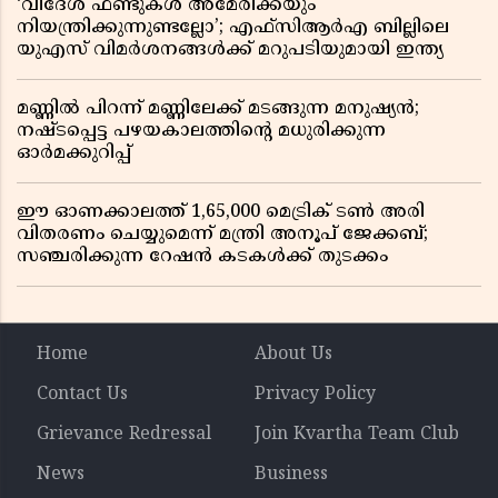
‘വിദേശ ഫണ്ടുകൾ അമേരിക്കയും
നിയന്ത്രിക്കുന്നുണ്ടല്ലോ’; എഫ്സിആർഎ ബില്ലിലെ
യുഎസ് വിമർശനങ്ങൾക്ക് മറുപടിയുമായി ഇന്ത്യ
മണ്ണിൽ പിറന്ന് മണ്ണിലേക്ക് മടങ്ങുന്ന മനുഷ്യൻ;
നഷ്ടപ്പെട്ട പഴയകാലത്തിൻ്റെ മധുരിക്കുന്ന
ഓർമക്കുറിപ്പ്
ഈ ഓണക്കാലത്ത് 1,65,000 മെട്രിക് ടൺ അരി
വിതരണം ചെയ്യുമെന്ന് മന്ത്രി അനൂപ് ജേക്കബ്;
സഞ്ചരിക്കുന്ന റേഷൻ കടകൾക്ക് തുടക്കം
Home
About Us
Contact Us
Privacy Policy
Grievance Redressal
Join Kvartha Team Club
News
Business