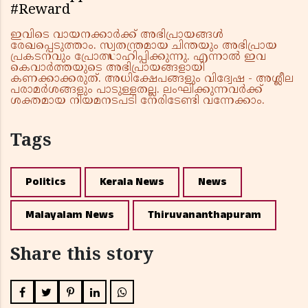
#Reward
ഇവിടെ വായനക്കാർക്ക് അഭിപ്രായങ്ങൾ
രേഖപ്പെടുത്താം. സ്വതന്ത്രമായ ചിന്തയും അഭിപ്രായ
പ്രകടനവും പ്രോത്സാഹിപ്പിക്കുന്നു. എന്നാൽ ഇവ
കെവാർത്തയുടെ അഭിപ്രായങ്ങളായി
കണക്കാക്കരുത്. അധിക്ഷേപങ്ങളും വിദ്വേഷ - അശ്ലീല
പരാമർശങ്ങളും പാടുള്ളതല്ല. ലംഘിക്കുന്നവർക്ക്
ശക്തമായ നിയമനടപടി നേരിടേണ്ടി വന്നേക്കാം.
Tags
Politics
Kerala News
News
Malayalam News
Thiruvananthapuram
Share this story