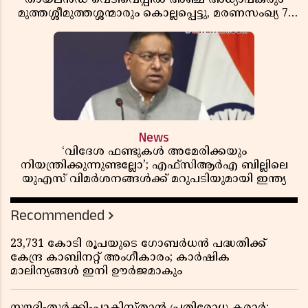
മുത്തശ്ശീമുത്തശ്ശന്മാരും കൊല്ലപ്പെട്ടു, മരണസംഖ്യ 7;
ഞെട്ടിക്കുന്ന വെളിപ്പെടുത്തലുകൾ
News
‘വിദേശ ഫണ്ടുകൾ അമേരിക്കയും
നിയന്ത്രിക്കുന്നുണ്ടല്ലോ’; എഫ്സിആർഎ ബില്ലിലെ
യുഎസ് വിമർശനങ്ങൾക്ക് മറുപടിയുമായി ഇന്ത്യ
Recommended
23,731 കോടി രൂപയുടെ ഗോബർധൻ പദ്ധതിക്ക്
കേന്ദ്ര കാബിനറ്റ് അംഗീകാരം; കാർഷിക
മാലിന്യങ്ങൾ ഇനി ഊർജമാകും
സൗദി-തുർക്കി-പാകിസ്താൻ പ്രതിരോധ കരാർ;