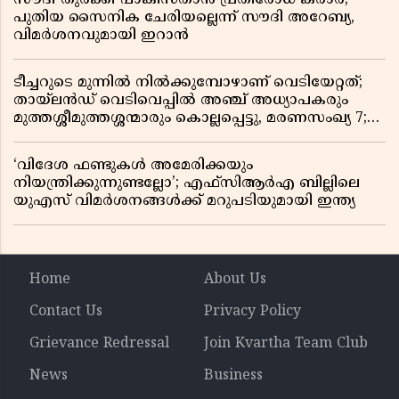
പുതിയ സൈനിക ചേരിയല്ലെന്ന് സൗദി അറേബ്യ,
വിമർശനവുമായി ഇറാൻ
ടീച്ചറുടെ മുന്നിൽ നിൽക്കുമ്പോഴാണ് വെടിയേറ്റത്;
തായ്‌ലൻഡ് വെടിവെപ്പിൽ അഞ്ച് അധ്യാപകരും
മുത്തശ്ശീമുത്തശ്ശന്മാരും കൊല്ലപ്പെട്ടു, മരണസംഖ്യ 7;
ഞെട്ടിക്കുന്ന വെളിപ്പെടുത്തലുകൾ
‘വിദേശ ഫണ്ടുകൾ അമേരിക്കയും
നിയന്ത്രിക്കുന്നുണ്ടല്ലോ’; എഫ്സിആർഎ ബില്ലിലെ
യുഎസ് വിമർശനങ്ങൾക്ക് മറുപടിയുമായി ഇന്ത്യ
Home
About Us
Contact Us
Privacy Policy
Grievance Redressal
Join Kvartha Team Club
News
Business