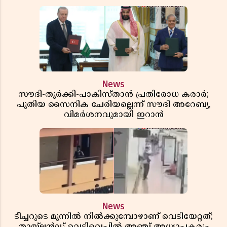
News
സൗദി-തുർക്കി-പാകിസ്താൻ പ്രതിരോധ കരാർ;
പുതിയ സൈനിക ചേരിയല്ലെന്ന് സൗദി അറേബ്യ,
വിമർശനവുമായി ഇറാൻ
News
ടീച്ചറുടെ മുന്നിൽ നിൽക്കുമ്പോഴാണ് വെടിയേറ്റത്;
തായ്‌ലൻഡ് വെടിവെപ്പിൽ അഞ്ച് അധ്യാപകരും