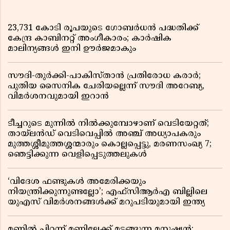
23,731 കോടി രൂപയുടെ ഗോബർധൻ പദ്ധതിക്ക്
കേന്ദ്ര കാബിനറ്റ് അംഗീകാരം; കാർഷിക
മാലിന്യങ്ങൾ ഇനി ഊർജമാകും
സൗദി-തുർക്കി-പാകിസ്താൻ പ്രതിരോധ കരാർ;
പുതിയ സൈനിക ചേരിയല്ലെന്ന് സൗദി അറേബ്യ,
വിമർശനവുമായി ഇറാൻ
ടീച്ചറുടെ മുന്നിൽ നിൽക്കുമ്പോഴാണ് വെടിയേറ്റത്;
തായ്‌ലൻഡ് വെടിവെപ്പിൽ അഞ്ച് അധ്യാപകരും
മുത്തശ്ശീമുത്തശ്ശന്മാരും കൊല്ലപ്പെട്ടു, മരണസംഖ്യ 7;
ഞെട്ടിക്കുന്ന വെളിപ്പെടുത്തലുകൾ
‘വിദേശ ഫണ്ടുകൾ അമേരിക്കയും
നിയന്ത്രിക്കുന്നുണ്ടല്ലോ’; എഫ്സിആർഎ ബില്ലിലെ
യുഎസ് വിമർശനങ്ങൾക്ക് മറുപടിയുമായി ഇന്ത്യ
മണ്ണിൽ പിറന്ന് മണ്ണിലേക്ക് മടങ്ങുന്ന മനുഷ്യൻ;