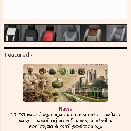
Featured
News
23,731 കോടി രൂപയുടെ ഗോബർധൻ പദ്ധതിക്ക്
കേന്ദ്ര കാബിനറ്റ് അംഗീകാരം; കാർഷിക
മാലിന്യങ്ങൾ ഇനി ഊർജമാകും