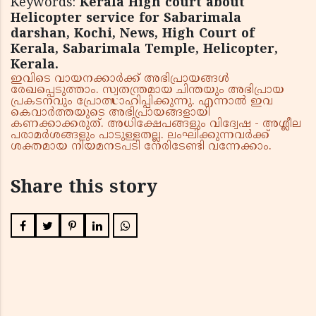
Keywords:
Kerala High court about
Helicopter service for Sabarimala
darshan, Kochi, News, High Court of
Kerala, Sabarimala Temple, Helicopter,
Kerala.
ഇവിടെ വായനക്കാർക്ക് അഭിപ്രായങ്ങൾ
രേഖപ്പെടുത്താം. സ്വതന്ത്രമായ ചിന്തയും അഭിപ്രായ
പ്രകടനവും പ്രോത്സാഹിപ്പിക്കുന്നു. എന്നാൽ ഇവ
കെവാർത്തയുടെ അഭിപ്രായങ്ങളായി
കണക്കാക്കരുത്. അധിക്ഷേപങ്ങളും വിദ്വേഷ - അശ്ലീല
പരാമർശങ്ങളും പാടുള്ളതല്ല. ലംഘിക്കുന്നവർക്ക്
ശക്തമായ നിയമനടപടി നേരിടേണ്ടി വന്നേക്കാം.
Share this story