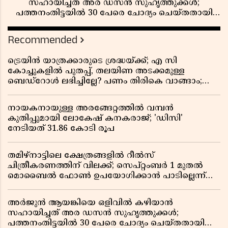
സഹായിച്ചത് അര ഡസൻ സുഹൃത്തുക്കൾ;
പത്തനംതിട്ടയിൽ 30 പേരെ ചോദ്യം ചെയ്തതായി
വിവരം ​​​​​​​
Recommended
ട്രെയിൻ യാത്രക്കാരുടെ ശ്രദ്ധയ്ക്ക്; എ സി
കോച്ചുകളിൽ പുതപ്പ്, തലയിണ അടക്കമുള്ള
ബെഡ്റോൾ ലഭിച്ചില്ലേ? പണം തിരികെ വാങ്ങാം;
അറിയേണ്ട നിയമങ്ങൾ
നായകനായുള്ള അരങ്ങേറ്റത്തിൽ വമ്പൻ
കുതിപ്പുമായി ലോകേഷ് കനകരാജ്; 'ഡിസി'
നേടിയത് 31.86 കോടി രൂപ
തമിഴ്‌നാട്ടിലെ ക്ഷേത്രങ്ങളിൽ റീൽസ്
ചിത്രീകരണത്തിന് വിലക്ക്; സെപ്റ്റംബർ 1 മുതൽ
മൊബൈൽ ഫോൺ ഉപയോഗിക്കാൻ പാടില്ലെന്ന്
സർക്കാർ ഉത്തരവ്
അർജുൻ ആയങ്കിയെ ഒളിവിൽ കഴിയാൻ
സഹായിച്ചത് അര ഡസൻ സുഹൃത്തുക്കൾ;
പത്തനംതിട്ടയിൽ 30 പേരെ ചോദ്യം ചെയ്തതായി