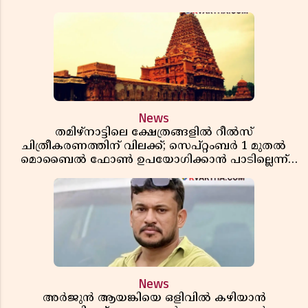
News
തമിഴ്‌നാട്ടിലെ ക്ഷേത്രങ്ങളിൽ റീൽസ്
ചിത്രീകരണത്തിന് വിലക്ക്; സെപ്റ്റംബർ 1 മുതൽ
മൊബൈൽ ഫോൺ ഉപയോഗിക്കാൻ പാടില്ലെന്ന്
സർക്കാർ ഉത്തരവ്
News
അർജുൻ ആയങ്കിയെ ഒളിവിൽ കഴിയാൻ