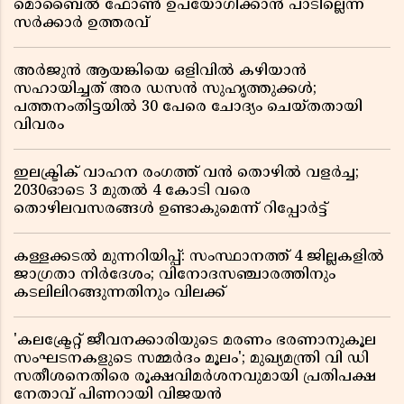
മൊബൈൽ ഫോൺ ഉപയോഗിക്കാൻ പാടില്ലെന്ന്
സർക്കാർ ഉത്തരവ്
അർജുൻ ആയങ്കിയെ ഒളിവിൽ കഴിയാൻ
സഹായിച്ചത് അര ഡസൻ സുഹൃത്തുക്കൾ;
പത്തനംതിട്ടയിൽ 30 പേരെ ചോദ്യം ചെയ്തതായി
വിവരം ​​​​​​​
ഇലക്ട്രിക് വാഹന രംഗത്ത് വൻ തൊഴിൽ വളർച്ച;
2030ഓടെ 3 മുതൽ 4 കോടി വരെ
തൊഴിലവസരങ്ങൾ ഉണ്ടാകുമെന്ന് റിപ്പോർട്ട്
കള്ളക്കടൽ മുന്നറിയിപ്പ്: സംസ്ഥാനത്ത് 4 ജില്ലകളിൽ
ജാഗ്രതാ നിർദേശം; വിനോദസഞ്ചാരത്തിനും
കടലിലിറങ്ങുന്നതിനും വിലക്ക്
'കലക്ട്രേറ്റ് ജീവനക്കാരിയുടെ മരണം ഭരണാനുകൂല
സംഘടനകളുടെ സമ്മർദം മൂലം'; മുഖ്യമന്ത്രി വി ഡി
സതീശനെതിരെ രൂക്ഷവിമർശനവുമായി പ്രതിപക്ഷ
നേതാവ് പിണറായി വിജയൻ