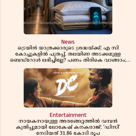
News
ട്രെയിൻ യാത്രക്കാരുടെ ശ്രദ്ധയ്ക്ക്; എ സി
കോച്ചുകളിൽ പുതപ്പ്, തലയിണ അടക്കമുള്ള
ബെഡ്റോൾ ലഭിച്ചില്ലേ? പണം തിരികെ വാങ്ങാം;
അറിയേണ്ട നിയമങ്ങൾ
Entertainment
നായകനായുള്ള അരങ്ങേറ്റത്തിൽ വമ്പൻ
കുതിപ്പുമായി ലോകേഷ് കനകരാജ്; 'ഡിസി'
നേടിയത് 31.86 കോടി രൂപ