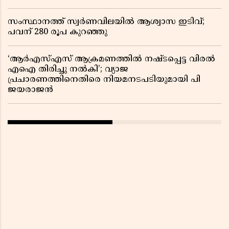
സംസ്ഥാനത്ത് സ്വര്‍ണവിലയില്‍ ആശ്വാസ ഇടിവ്;
പവന് 280 രൂപ കുറഞ്ഞു
‘ആർഎസ്എസ് ആക്രമണത്തിൽ നഷ്ടപ്പെട്ട വിരൽ
എഐ തിരിച്ചു നൽകി’; വ്യാജ
പ്രചാരണത്തിനെതിരെ നിയമനടപടിയുമായി പി
ജയരാജൻ