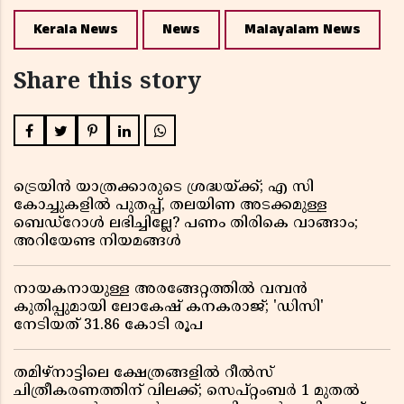
Kerala News
News
Malayalam News
Share this story
ട്രെയിൻ യാത്രക്കാരുടെ ശ്രദ്ധയ്ക്ക്; എ സി
കോച്ചുകളിൽ പുതപ്പ്, തലയിണ അടക്കമുള്ള
ബെഡ്റോൾ ലഭിച്ചില്ലേ? പണം തിരികെ വാങ്ങാം;
അറിയേണ്ട നിയമങ്ങൾ
നായകനായുള്ള അരങ്ങേറ്റത്തിൽ വമ്പൻ
കുതിപ്പുമായി ലോകേഷ് കനകരാജ്; 'ഡിസി'
നേടിയത് 31.86 കോടി രൂപ
തമിഴ്‌നാട്ടിലെ ക്ഷേത്രങ്ങളിൽ റീൽസ്
ചിത്രീകരണത്തിന് വിലക്ക്; സെപ്റ്റംബർ 1 മുതൽ