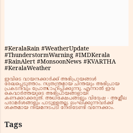
#KeralaRain #WeatherUpdate
#ThunderstormWarning #IMDKerala
#RainAlert #MonsoonNews #KVARTHA
#KeralaWeather
ഇവിടെ വായനക്കാർക്ക് അഭിപ്രായങ്ങൾ
രേഖപ്പെടുത്താം. സ്വതന്ത്രമായ ചിന്തയും അഭിപ്രായ
പ്രകടനവും പ്രോത്സാഹിപ്പിക്കുന്നു. എന്നാൽ ഇവ
കെവാർത്തയുടെ അഭിപ്രായങ്ങളായി
കണക്കാക്കരുത്. അധിക്ഷേപങ്ങളും വിദ്വേഷ - അശ്ലീല
പരാമർശങ്ങളും പാടുള്ളതല്ല. ലംഘിക്കുന്നവർക്ക്
ശക്തമായ നിയമനടപടി നേരിടേണ്ടി വന്നേക്കാം.
Tags