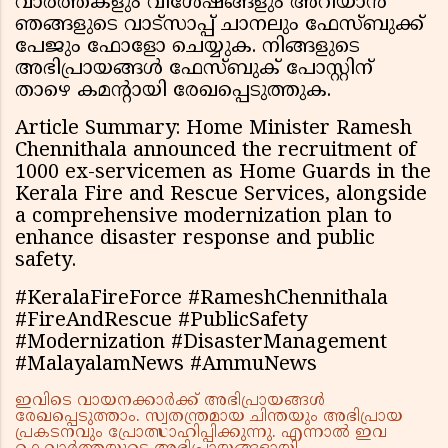
വാർത്തകളും വിശേഷങ്ങളും അറിയാൻ
ഞങ്ങളുടെ വാട്സാപ്പ് ചാനലും ഫേസ്ബുക്ക്
പേജും ഫോളോ ചെയ്യുക. നിങ്ങളുടെ
അഭിപ്രായങ്ങൾ ഫേസ്ബുക് പോസ്റ്റിന്
താഴെ കമൻ്റായി രേഖപ്പെടുത്തുക.
Article Summary: Home Minister Ramesh
Chennithala announced the recruitment of
1000 ex-servicemen as Home Guards in the
Kerala Fire and Rescue Services, alongside
a comprehensive modernization plan to
enhance disaster response and public
safety.
#KeralaFireForce #RameshChennithala
#FireAndRescue #PublicSafety
#Modernization #DisasterManagement
#MalayalamNews #AmmuNews
ഇവിടെ വായനക്കാർക്ക് അഭിപ്രായങ്ങൾ
രേഖപ്പെടുത്താം. സ്വതന്ത്രമായ ചിന്തയും അഭിപ്രായ
പ്രകടനവും പ്രോത്സാഹിപ്പിക്കുന്നു. എന്നാൽ ഇവ