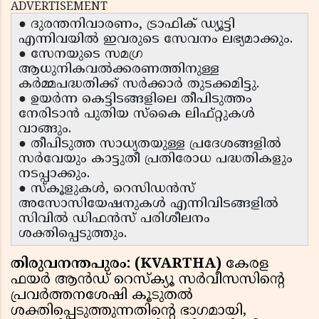
ADVERTISEMENT
● ദുരന്തനിവാരണം, ട്രാഫിക് ഡ്യൂട്ടി
എന്നിവയിൽ ഇവരുടെ സേവനം ലഭ്യമാക്കും.
● സേനയുടെ സമഗ്ര
ആധുനികവൽക്കരണത്തിനുള്ള
കർമ്മപദ്ധതിക്ക് സർക്കാർ തുടക്കമിട്ടു.
● ഉയർന്ന കെട്ടിടങ്ങളിലെ തീപിടുത്തം
നേരിടാൻ പുതിയ സ്കൈ ലിഫ്റ്റുകൾ
വാങ്ങും.
● തീപിടുത്ത സാധ്യതയുള്ള പ്രദേശങ്ങളിൽ
സർവേയും കാട്ടുതീ പ്രതിരോധ പദ്ധതികളും
നടപ്പാക്കും.
● സ്കൂളുകൾ, റെസിഡൻസ്
അസോസിയേഷനുകൾ എന്നിവിടങ്ങളിൽ
സിവിൽ ഡിഫൻസ് പരിശീലനം
ശക്തിപ്പെടുത്തും.
തിരുവനന്തപുരം: (KVARTHA)
കേരള
ഫയർ ആൻഡ് റെസ്ക്യൂ സർവീസസിന്റെ
പ്രവർത്തനശേഷി കൂടുതൽ
ശക്തിപ്പെടുത്തുന്നതിന്റെ ഭാഗമായി,