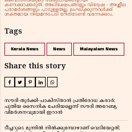
കെവാർത്തയുടെ അഭിപ്രായങ്ങളായി
കണക്കാക്കരുത്. അധിക്ഷേപങ്ങളും വിദ്വേഷ - അശ്ലീല
പരാമർശങ്ങളും പാടുള്ളതല്ല. ലംഘിക്കുന്നവർക്ക്
ശക്തമായ നിയമനടപടി നേരിടേണ്ടി വന്നേക്കാം.
Tags
Kerala News
News
Malayalam News
Share this story
സൗദി-തുർക്കി-പാകിസ്താൻ പ്രതിരോധ കരാർ;
പുതിയ സൈനിക ചേരിയല്ലെന്ന് സൗദി അറേബ്യ,
വിമർശനവുമായി ഇറാൻ
ടീച്ചറുടെ മുന്നിൽ നിൽക്കുമ്പോഴാണ് വെടിയേറ്റത്;