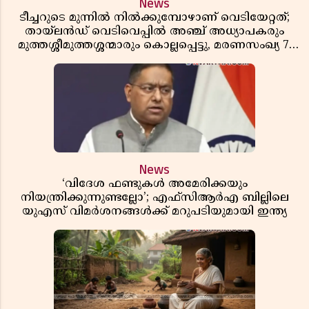
News
ടീച്ചറുടെ മുന്നിൽ നിൽക്കുമ്പോഴാണ് വെടിയേറ്റത്;
തായ്‌ലൻഡ് വെടിവെപ്പിൽ അഞ്ച് അധ്യാപകരും
മുത്തശ്ശീമുത്തശ്ശന്മാരും കൊല്ലപ്പെട്ടു, മരണസംഖ്യ 7;
ഞെട്ടിക്കുന്ന വെളിപ്പെടുത്തലുകൾ
News
‘വിദേശ ഫണ്ടുകൾ അമേരിക്കയും
നിയന്ത്രിക്കുന്നുണ്ടല്ലോ’; എഫ്സിആർഎ ബില്ലിലെ
യുഎസ് വിമർശനങ്ങൾക്ക് മറുപടിയുമായി ഇന്ത്യ