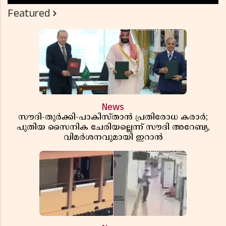
Featured
News
സൗദി-തുർക്കി-പാകിസ്താൻ പ്രതിരോധ കരാർ;
പുതിയ സൈനിക ചേരിയല്ലെന്ന് സൗദി അറേബ്യ,
വിമർശനവുമായി ഇറാൻ