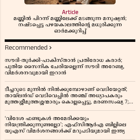
Article
മണ്ണിൽ പിറന്ന് മണ്ണിലേക്ക് മടങ്ങുന്ന മനുഷ്യൻ;
നഷ്ടപ്പെട്ട പഴയകാലത്തിൻ്റെ മധുരിക്കുന്ന
ഓർമക്കുറിപ്പ്
Recommended
സൗദി-തുർക്കി-പാകിസ്താൻ പ്രതിരോധ കരാർ;
പുതിയ സൈനിക ചേരിയല്ലെന്ന് സൗദി അറേബ്യ,
വിമർശനവുമായി ഇറാൻ
ടീച്ചറുടെ മുന്നിൽ നിൽക്കുമ്പോഴാണ് വെടിയേറ്റത്;
തായ്‌ലൻഡ് വെടിവെപ്പിൽ അഞ്ച് അധ്യാപകരും
മുത്തശ്ശീമുത്തശ്ശന്മാരും കൊല്ലപ്പെട്ടു, മരണസംഖ്യ 7;
ഞെട്ടിക്കുന്ന വെളിപ്പെടുത്തലുകൾ
‘വിദേശ ഫണ്ടുകൾ അമേരിക്കയും
നിയന്ത്രിക്കുന്നുണ്ടല്ലോ’; എഫ്സിആർഎ ബില്ലിലെ
യുഎസ് വിമർശനങ്ങൾക്ക് മറുപടിയുമായി ഇന്ത്യ