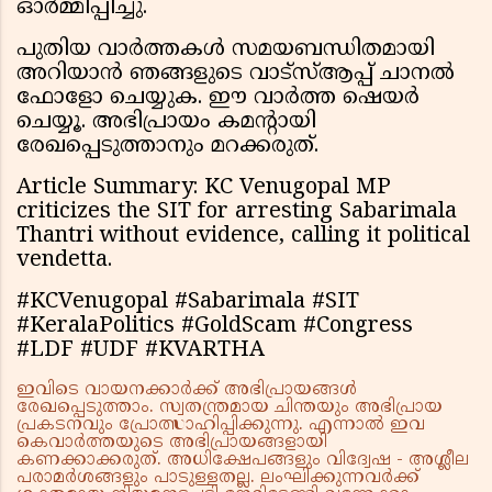
ഓർമ്മിപ്പിച്ചു.
പുതിയ വാർത്തകൾ സമയബന്ധിതമായി
അറിയാൻ ഞങ്ങളുടെ വാട്സ്ആപ്പ് ചാനൽ
ഫോളോ ചെയ്യുക. ഈ വാർത്ത ഷെയർ
ചെയ്യൂ. അഭിപ്രായം കമന്റായി
രേഖപ്പെടുത്താനും മറക്കരുത്.
Article Summary: KC Venugopal MP
criticizes the SIT for arresting Sabarimala
Thantri without evidence, calling it political
vendetta.
#KCVenugopal #Sabarimala #SIT
#KeralaPolitics #GoldScam #Congress
#LDF #UDF #KVARTHA
ഇവിടെ വായനക്കാർക്ക് അഭിപ്രായങ്ങൾ
രേഖപ്പെടുത്താം. സ്വതന്ത്രമായ ചിന്തയും അഭിപ്രായ
പ്രകടനവും പ്രോത്സാഹിപ്പിക്കുന്നു. എന്നാൽ ഇവ
കെവാർത്തയുടെ അഭിപ്രായങ്ങളായി
കണക്കാക്കരുത്. അധിക്ഷേപങ്ങളും വിദ്വേഷ - അശ്ലീല
പരാമർശങ്ങളും പാടുള്ളതല്ല. ലംഘിക്കുന്നവർക്ക്