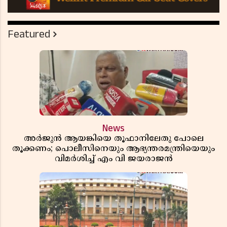
Featured
News
അർജുൻ ആയങ്കിയെ തൂഫാനിലേതു പോലെ
തൂക്കണം; പൊലീസിനെയും ആഭ്യന്തരമന്ത്രിയെയും
വിമർശിച്ച് എം വി ജയരാജൻ