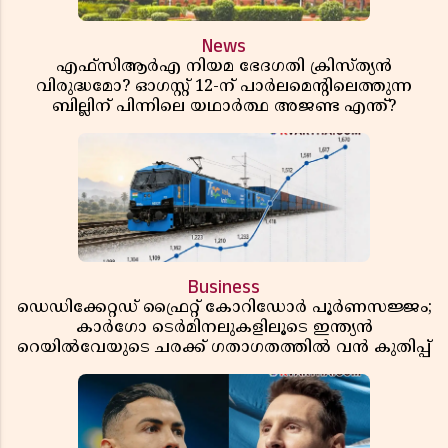
News
എഫ്സിആർഎ നിയമ ഭേദഗതി ക്രിസ്ത്യൻ
വിരുദ്ധമോ? ഓഗസ്റ്റ് 12-ന് പാർലമെന്റിലെത്തുന്ന
ബില്ലിന് പിന്നിലെ യഥാർത്ഥ അജണ്ട എന്ത്?
Business
ഡെഡിക്കേറ്റഡ് ഫ്രൈറ്റ് കോറിഡോർ പൂർണസജ്ജം;
കാർഗോ ടെർമിനലുകളിലൂടെ ഇന്ത്യൻ
റെയിൽവേയുടെ ചരക്ക് ഗതാഗതത്തിൽ വൻ കുതിപ്പ്