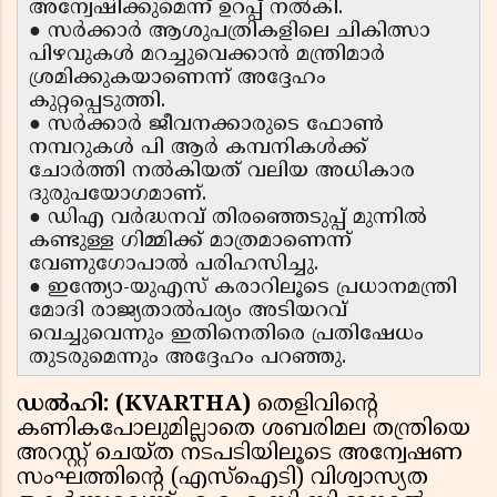
അന്വേഷിക്കുമെന്ന് ഉറപ്പ് നൽകി.
● സർക്കാർ ആശുപത്രികളിലെ ചികിത്സാ
പിഴവുകൾ മറച്ചുവെക്കാൻ മന്ത്രിമാർ
ശ്രമിക്കുകയാണെന്ന് അദ്ദേഹം
കുറ്റപ്പെടുത്തി.
● സർക്കാർ ജീവനക്കാരുടെ ഫോൺ
നമ്പറുകൾ പി ആർ കമ്പനികൾക്ക്
ചോർത്തി നൽകിയത് വലിയ അധികാര
ദുരുപയോഗമാണ്.
● ഡിഎ വർദ്ധനവ് തിരഞ്ഞെടുപ്പ് മുന്നിൽ
കണ്ടുള്ള ഗിമ്മിക്ക് മാത്രമാണെന്ന്
വേണുഗോപാൽ പരിഹസിച്ചു.
● ഇന്ത്യോ-യുഎസ് കരാറിലൂടെ പ്രധാനമന്ത്രി
മോദി രാജ്യതാൽപര്യം അടിയറവ്
വെച്ചുവെന്നും ഇതിനെതിരെ പ്രതിഷേധം
തുടരുമെന്നും അദ്ദേഹം പറഞ്ഞു.
ഡൽഹി: (KVARTHA)
തെളിവിന്റെ
കണികപോലുമില്ലാതെ ശബരിമല തന്ത്രിയെ
അറസ്റ്റ് ചെയ്ത നടപടിയിലൂടെ അന്വേഷണ
സംഘത്തിന്റെ (എസ്‌ഐടി) വിശ്വാസ്യത