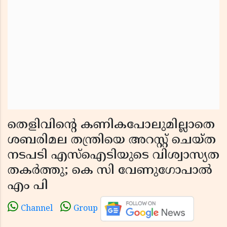
തെളിവിന്റെ കണികപോലുമില്ലാതെ
ശബരിമല തന്ത്രിയെ അറസ്റ്റ് ചെയ്ത
നടപടി എസ്‌ഐടിയുടെ വിശ്വാസ്യത
തകർത്തു; കെ സി വേണുഗോപാൽ
എം പി
Channel
Group